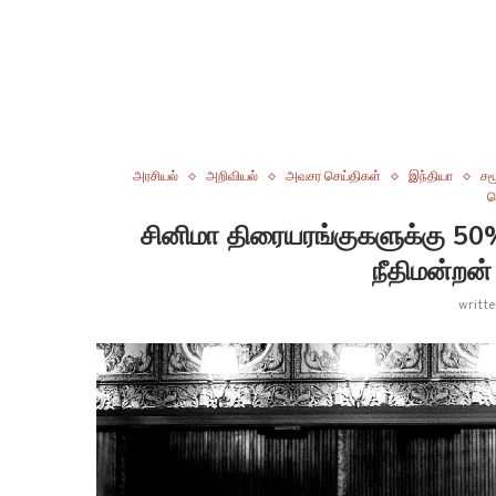
அரசியல்
அறிவியல்
அவசர செய்திகள்
இந்தியா
சம
ப
சினிமா திரையரங்குகளுக்கு 50
நீதிமன்றன
writt