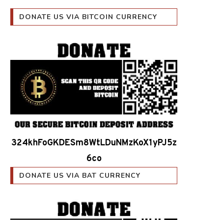
DONATE US VIA BITCOIN CURRENCY
324khFoGKDESm8WtLDuNMzKoX1yPJ5z
6co
DONATE US VIA BAT CURRENCY