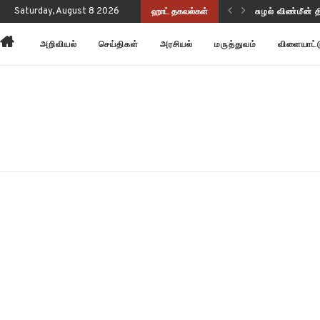
சுழல் விண்மீன் 
Saturday, August 8 2026
ஹாட் தகவல்கள்
அன்னோம் கிட்ட
அறிவியல்
செய்திகள்
அரசியல்
மருத்துவம்
விளையாட்