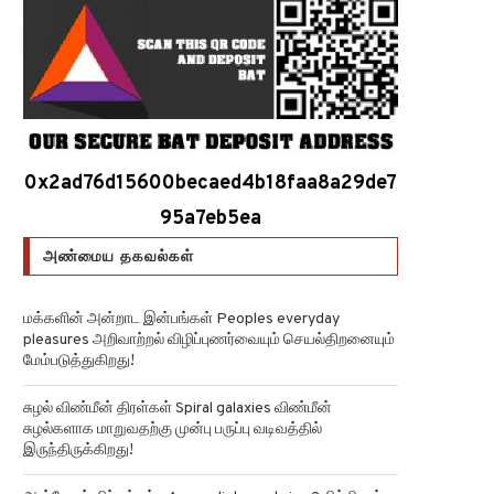
0x2ad76d15600becaed4b18faa8a29de7
95a7eb5ea
அண்மைய தகவல்கள்
மக்களின் அன்றாட இன்பங்கள் Peoples everyday
pleasures அறிவாற்றல் விழிப்புணர்வையும் செயல்திறனையும்
மேம்படுத்துகிறது!
சுழல் விண்மீன் திரள்கள் Spiral galaxies விண்மீன்
சுழல்களாக மாறுவதற்கு முன்பு பருப்பு வடிவத்தில்
இருந்திருக்கிறது!