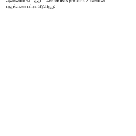
அன்னோம் கிட்டத்தட்ட Annom lists proteins 2 மில்லியன்
புரதங்களை பட்டியலிடுகிறது!