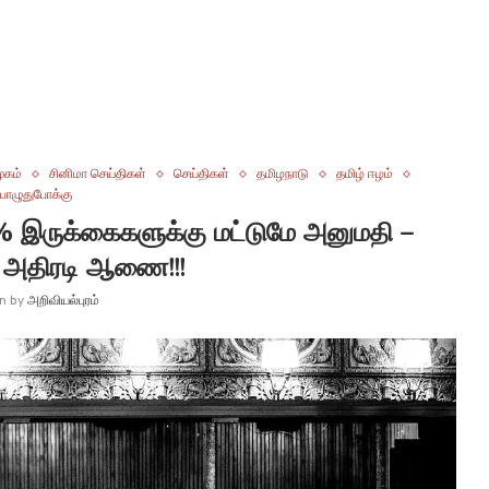
ூகம்
சினிமா செய்திகள்
செய்திகள்
தமிழநாடு
தமிழ் ஈழம்
ொழுதுபோக்கு
% இருக்கைகளுக்கு மட்டுமே அனுமதி –
் அதிரடி ஆணை!!!
en by
அறிவியல்புரம்