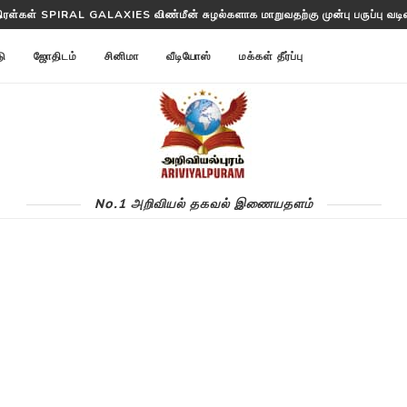
திரள்கள் SPIRAL GALAXIES விண்மீன் சுழல்களாக மாறுவதற்கு முன்பு பருப்பு வடிவத
த்தட்ட ANNOM LISTS PROTEINS 2 மில்லியன் புரதங்களை பட்டியலிடுகிறது!
டு
ஜோதிடம்
சினிமா
வீடியோஸ்
மக்கள் தீர்ப்பு
No.1 அறிவியல் தகவல் இணையதளம்