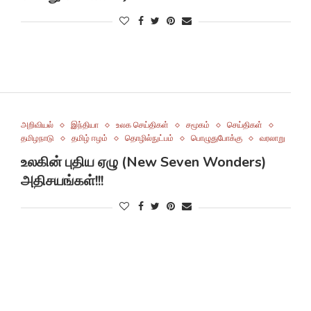
அறிவியல்
இந்தியா
உலக செய்திகள்
சமூகம்
செய்திகள்
தமிழநாடு
தமிழ் ஈழம்
தொழில்நுட்பம்
பொழுதுபோக்கு
வரலாறு
உலகின் புதிய ஏழு (New Seven Wonders)
அதிசயங்கள்!!!