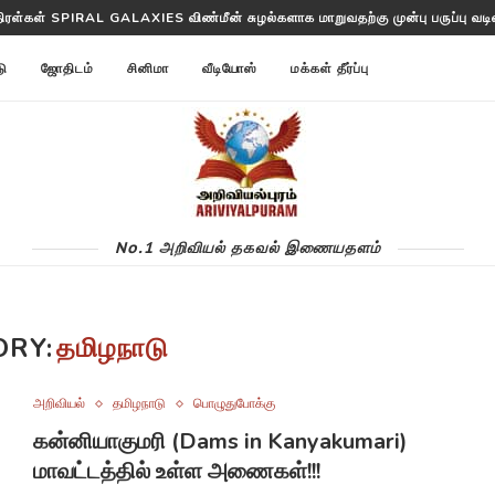
திரள்கள் SPIRAL GALAXIES விண்மீன் சுழல்களாக மாறுவதற்கு முன்பு பருப்பு வடிவத
டு
ஜோதிடம்
சினிமா
வீடியோஸ்
மக்கள் தீர்ப்பு
No.1 அறிவியல் தகவல் இணையதளம்
ORY:
தமிழநாடு
அறிவியல்
தமிழநாடு
பொழுதுபோக்கு
கன்னியாகுமரி (Dams in Kanyakumari)
மாவட்டத்தில் உள்ள அணைகள்!!!