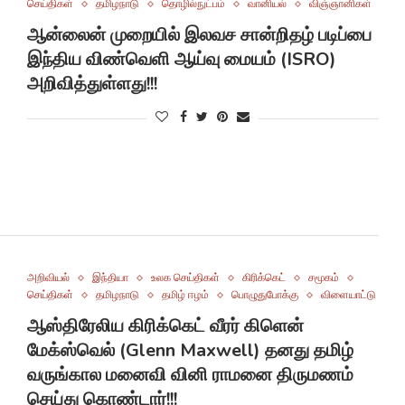
செய்திகள்
தமிழநாடு
தொழில்நுட்பம்
வானியல்
விஞ்ஞானிகள்
ஆன்லைன் முறையில் இலவச சான்றிதழ் படிப்பை
இந்திய விண்வெளி ஆய்வு மையம் (ISRO)
அறிவித்துள்ளது!!!
அறிவியல்
இந்தியா
உலக செய்திகள்
கிரிக்கெட்
சமூகம்
செய்திகள்
தமிழநாடு
தமிழ் ஈழம்
பொழுதுபோக்கு
விளையாட்டு
ஆஸ்திரேலிய கிரிக்கெட் வீரர் கிளென்
மேக்ஸ்வெல் (Glenn Maxwell) தனது தமிழ்
வருங்கால மனைவி வினி ராமனை திருமணம்
செய்து கொண்டார்!!!