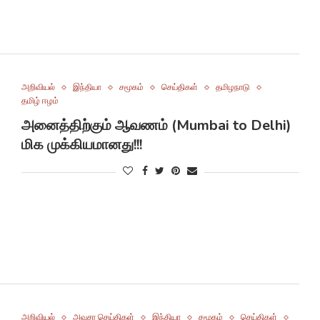
அறிவியல்
இந்தியா
சமூகம்
செய்திகள்
தமிழநாடு
தமிழ் ஈழம்
அனைத்திற்கும் ஆவணம் (Mumbai to Delhi)
மிக முக்கியமானது!!!
அறிவியல்
அவசர செய்திகள்
இந்தியா
சமூகம்
செய்திகள்