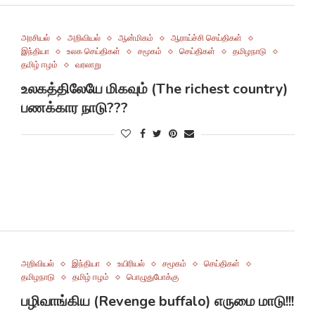
அரசியல்
அறிவியல்
ஆன்மிகம்
ஆராய்ச்சி செய்திகள்
இந்தியா
உலக செய்திகள்
சமூகம்
செய்திகள்
தமிழநாடு
தமிழ் ஈழம்
வரலாறு
உலகத்திலேயே மிகவும் (The richest country)
பணக்கார நாடு???
அறிவியல்
இந்தியா
உயிரியல்
சமூகம்
செய்திகள்
தமிழநாடு
தமிழ் ஈழம்
பொழுதுபோக்கு
பழிவாங்கிய (Revenge buffalo) எருமை மாடு!!!