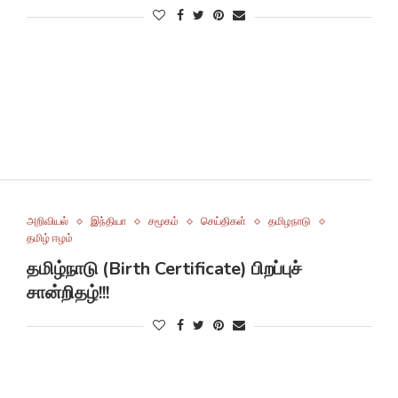
அறிவியல்
இந்தியா
சமூகம்
செய்திகள்
தமிழநாடு
தமிழ் ஈழம்
தமிழ்நாடு (Birth Certificate) பிறப்புச்
சான்றிதழ்!!!