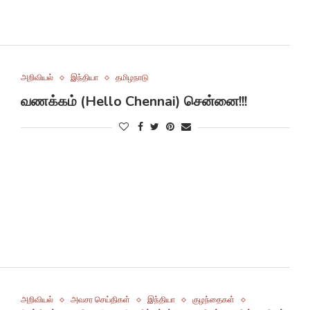
அறிவியல்
இந்தியா
தமிழநாடு
வணக்கம் (Hello Chennai) சென்னை!!!
அறிவியல்
அவசர செய்திகள்
இந்தியா
குழந்தைகள்