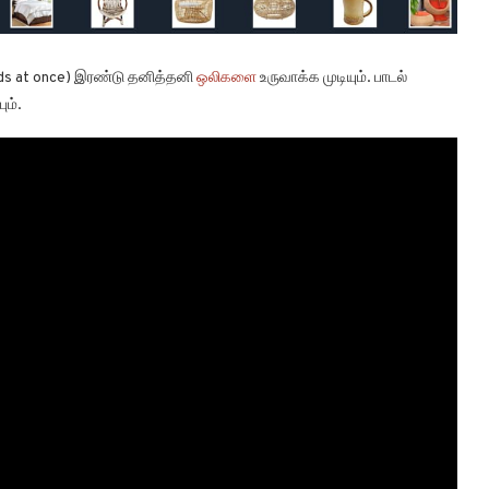
nds at once) இரண்டு தனித்தனி
ஒலிகளை
உருவாக்க முடியும். பாடல்
ும்.