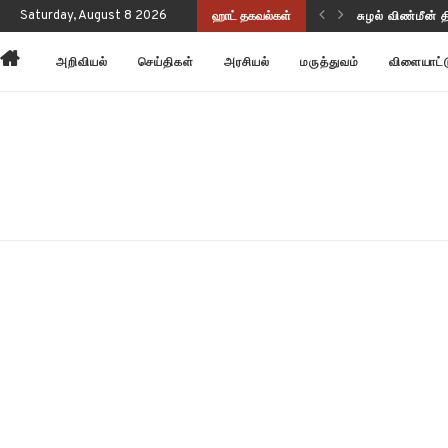
Saturday, August 8 2026
ஹாட் தகவல்கள்
சுழல் விண்மீன் 
அன்னோம் கிட்ட
அறிவியல்
செய்திகள்
அரசியல்
மருத்துவம்
விளையாட்