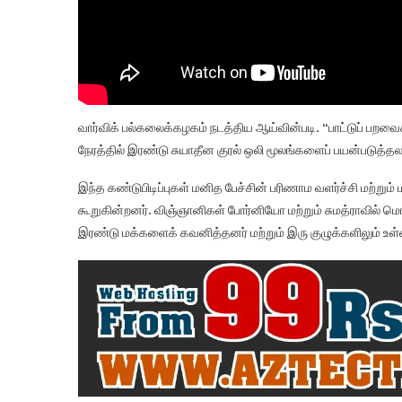
வார்விக் பல்கலைக்கழகம் நடத்திய ஆய்வின்படி. “பாட்டுப் பறவை
நேரத்தில் இரண்டு சுயாதீன குரல் ஒலி மூலங்களைப் பயன்படுத்த
இந்த கண்டுபிடிப்புகள் மனித பேச்சின் பரிணாம வளர்ச்சி மற்று
கூறுகின்றனர். விஞ்ஞானிகள் போர்னியோ மற்றும் சுமத்ராவில் ம
இரண்டு மக்களைக் கவனித்தனர் மற்றும் இரு குழுக்களிலும் உள்