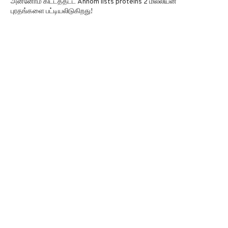
அன்னோம் கிட்டத்தட்ட Annom lists proteins 2 மில்லியன்
புரதங்களை பட்டியலிடுகிறது!