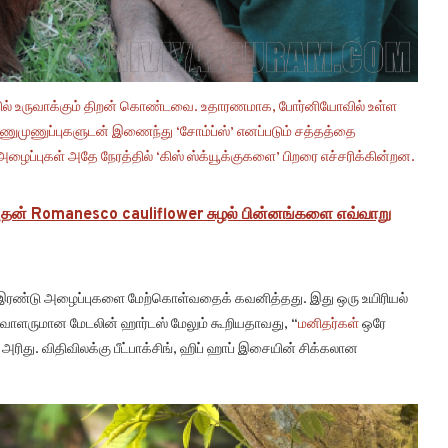
ில் உருவாக்கும் திறன் கொண்டவை. உதாரணமாக, போர்னியோவில் உள்ள
ுணுமுணுப்புகளுடன் இணைந்து ‘சோம்ப்ஸ்’ எனப்படும் சத்தத்தை
் அழைப்புகள் அதே நேரத்தில் ‘கிஸ் ஸ்க்யூக்குகளை’ பிறரை எச்சரிக்கின்றன.
் Romanesco cauliflower சுழல் பின்னங்களை எவ்வாறு
ல் இரண்டு அழைப்புகளை மேற்கொள்வதைக் கவனித்தது. இது ஒரு உயிரியல்
்வாளருமான மேடலின் ஹார்டஸ் மேலும் கூறியதாவது, “
மனிதர்கள்
ஒரே
 அரிது. விதிவிலக்கு பீட்பாக்சிங், ஹிப் ஹாப் இசையின் சிக்கலான