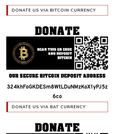
DONATE US VIA BITCOIN CURRENCY
324khFoGKDESm8WtLDuNMzKoX1yPJ5z
6co
DONATE US VIA BAT CURRENCY