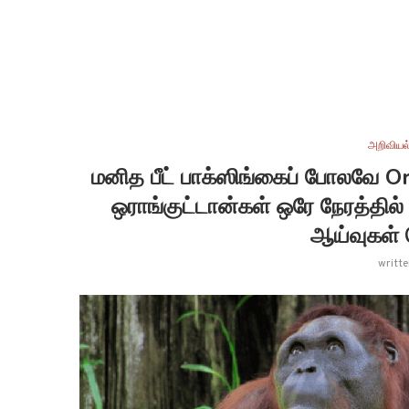
அறிவியல
மனித பீட் பாக்ஸிங்கைப் போலவே 
ஒராங்குட்டான்கள் ஒரே நேரத்தில்
ஆய்வுகள் 
writt