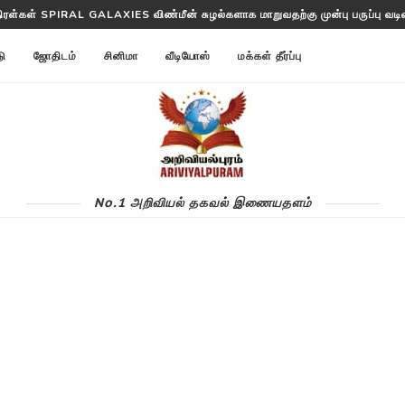
திரள்கள் SPIRAL GALAXIES விண்மீன் சுழல்களாக மாறுவதற்கு முன்பு பருப்பு வடிவத
த்தட்ட ANNOM LISTS PROTEINS 2 மில்லியன் புரதங்களை பட்டியலிடுகிறது!
டு
ஜோதிடம்
சினிமா
வீடியோஸ்
மக்கள் தீர்ப்பு
No.1 அறிவியல் தகவல் இணையதளம்