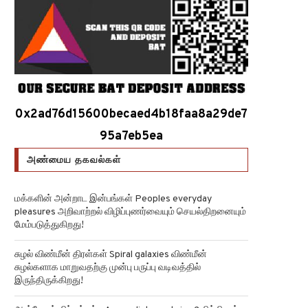
0x2ad76d15600becaed4b18faa8a29de7
95a7eb5ea
அண்மைய தகவல்கள்
மக்களின் அன்றாட இன்பங்கள் Peoples everyday
pleasures அறிவாற்றல் விழிப்புணர்வையும் செயல்திறனையும்
மேம்படுத்துகிறது!
சுழல் விண்மீன் திரள்கள் Spiral galaxies விண்மீன்
சுழல்களாக மாறுவதற்கு முன்பு பருப்பு வடிவத்தில்
இருந்திருக்கிறது!