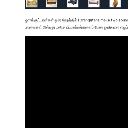
ஒராங்குட்டான்கள் ஒரே நேரத்தில் (Orangutans make two sou
பறவைகள் அல்லது மனித பீட்பாக்ஸர்களைப் போல ஒலிகளை எழுப்ப