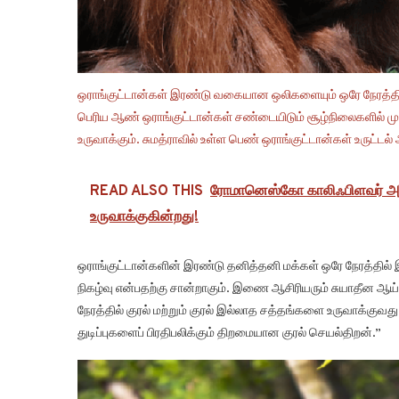
ஒராங்குட்டான்கள் இரண்டு வகையான ஒலிகளையும் ஒரே நேரத்த
பெரிய ஆண் ஒராங்குட்டான்கள் சண்டையிடும் சூழ்நிலைகளில் ம
உருவாக்கும். சுமத்ராவில் உள்ள பெண் ஒராங்குட்டான்கள் உருட்டல
READ ALSO THIS
ரோமானெஸ்கோ காலிஃபிளவர் அதன
உருவாக்குகின்றது!
ஒராங்குட்டான்களின் இரண்டு தனித்தனி மக்கள் ஒரே நேரத்தி
நிகழ்வு என்பதற்கு சான்றாகும். இணை ஆசிரியரும் சுயாதீன ஆய
நேரத்தில் குரல் மற்றும் குரல் இல்லாத சத்தங்களை உருவாக்குவது
துடிப்புகளைப் பிரதிபலிக்கும் திறமையான குரல் செயல்திறன்.”