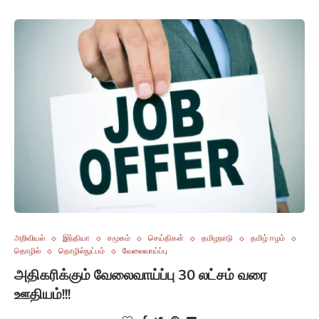
அறிவியல்
இந்தியா
சமூகம்
செய்திகள்
தமிழநாடு
தமிழ் ஈழம்
தொழில்
தொழில்நுட்பம்
வேலைவாய்ப்பு
அதிகரிக்கும் வேலைவாய்ப்பு 30 லட்சம் வரை
ஊதியம்!!!