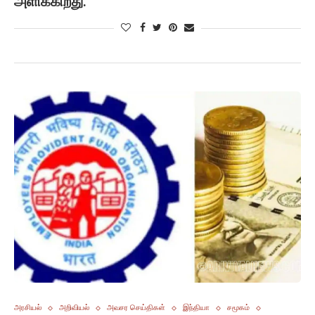
அளிக்கிறது.
அரசியல்
அறிவியல்
அவசர செய்திகள்
இந்தியா
சமூகம்