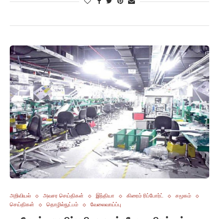
அறிவியல்
அவசர செய்திகள்
இந்தியா
கிரைம் ரிப்போர்ட்
சமூகம்
செய்திகள்
தொழில்நுட்பம்
வேலைவாய்ப்பு