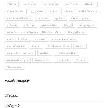
உயிரியல்
உலக அரசியல்
உலக செய்திகள்
கல்வியியல்
கிரிக்கெட்
கிரைம் ரிப்போர்ட்
குழந்தைகள்
சமூகம்
சமையல்
சினிமா செய்திகள்
சினிமா திரைவிமர்சனம்
செய்திகள்
ஜோதிடம்
ட்ரெண்ட் மியூசிக்
தமிழநாடு
தமிழ் ஈழம்
துளி செய்திகள்
தொழில்
தொழில்நுட்பம்
நல்லவர்களாக்கப்பட்ட இந்திராகாந்தி கொலையாளிகள்
பொழுதுபோக்கு
மருத்துவ செய்திகள்
மருத்துவம்
மாயமான இரகசியங்கள்
மின் வாக்கெடுப்பு
மோட்டார்
லேட்டெஸ்ட் வீடியோஸ்
வரலாறு
வலைத் தொடர் விமர்சனம்
வானியல்
வானியல் செய்திகள்
வானிலை செய்திகள்
விஞ்ஞானிகள்
விளையாட்டு
விவசாயம்
வேலைவாய்ப்பு
தகவல் பிரிவுகள்
அறிவியல்
செய்திகள்