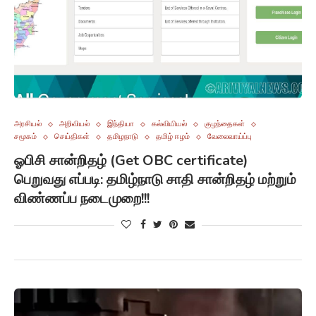
அரசியல்
அறிவியல்
இந்தியா
கல்வியியல்
குழந்தைகள்
சமூகம்
செய்திகள்
தமிழநாடு
தமிழ் ஈழம்
வேலைவாய்ப்பு
ஓபிசி சான்றிதழ் (Get OBC certificate)
பெறுவது எப்படி: தமிழ்நாடு சாதி சான்றிதழ் மற்றும்
விண்ணப்ப நடைமுறை!!!