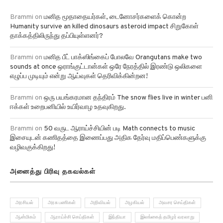
Brammi
on
மனித மூதாதையர்கள், டைனோசர்களைக் கொன்ற
Humanity survive an killed dinosaurs asteroid impact சிறுகோள்
தாக்கத்திலிருந்து தப்பியுள்ளனர்?
Brammi
on
மனித பீட் பாக்ஸிங்கைப் போலவே Orangutans make two
sounds at once ஒராங்குட்டான்கள் ஒரே நேரத்தில் இரண்டு ஒலிகளை
எழுப்ப முடியும் என்று ஆய்வுகள் தெரிவிக்கின்றன!
Brammi
on
ஒரு பயங்கரமான தந்திரம் The snow flies live in winter பனி
ஈக்கள் உறைபனியில் உயிர்வாழ உதவுகிறது.
Brammi
on
50 வருட ஆராய்ச்சியின் படி Math connects to music
இசையுடன் கணிதத்தை இணைப்பது அதிக தேர்வு மதிப்பெண்களுக்கு
வழிவகுக்கிறது!
அனைத்து பிரிவு தகவல்கள்
அரசியல்
அரசு பணிகள்
அறிவியல்
அழகியல்
அவசர செய்திகள்
ஆன்மிகம்
ஆராய்ச்சி செய்திகள்
இந்தியா
இலங்கைத் தமிழர் வரலாறு