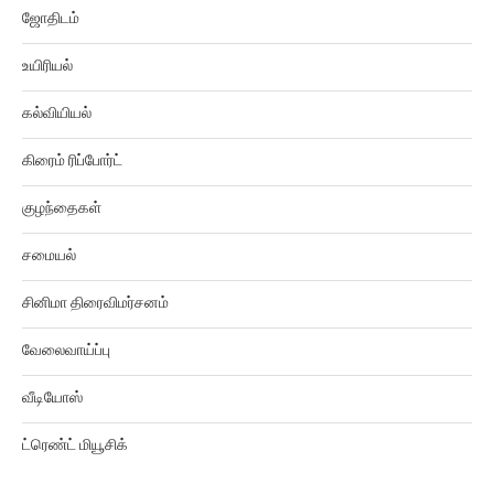
ஜோதிடம்
உயிரியல்
கல்வியியல்
கிரைம் ரிப்போர்ட்
குழந்தைகள்
சமையல்
சினிமா திரைவிமர்சனம்
வேலைவாய்ப்பு
வீடியோஸ்
ட்ரெண்ட் மியூசிக்