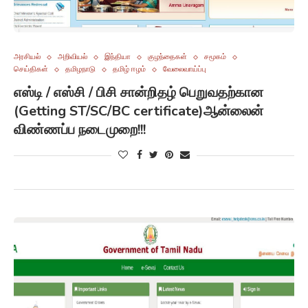
அரசியல்
அறிவியல்
இந்தியா
குழந்தைகள்
சமூகம்
செய்திகள்
தமிழநாடு
தமிழ் ஈழம்
வேலைவாய்ப்பு
எஸ்டி / எஸ்சி / பிசி சான்றிதழ் பெறுவதற்கான
(Getting ST/SC/BC certificate)ஆன்லைன்
விண்ணப்ப நடைமுறை!!!