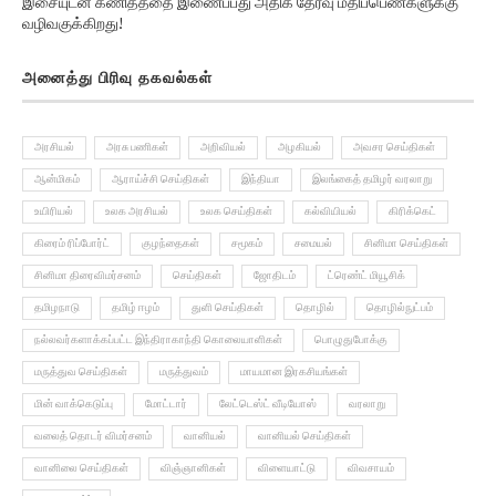
இசையுடன் கணிதத்தை இணைப்பது அதிக தேர்வு மதிப்பெண்களுக்கு
வழிவகுக்கிறது!
அனைத்து பிரிவு தகவல்கள்
அரசியல்
அரசு பணிகள்
அறிவியல்
அழகியல்
அவசர செய்திகள்
ஆன்மிகம்
ஆராய்ச்சி செய்திகள்
இந்தியா
இலங்கைத் தமிழர் வரலாறு
உயிரியல்
உலக அரசியல்
உலக செய்திகள்
கல்வியியல்
கிரிக்கெட்
கிரைம் ரிப்போர்ட்
குழந்தைகள்
சமூகம்
சமையல்
சினிமா செய்திகள்
சினிமா திரைவிமர்சனம்
செய்திகள்
ஜோதிடம்
ட்ரெண்ட் மியூசிக்
தமிழநாடு
தமிழ் ஈழம்
துளி செய்திகள்
தொழில்
தொழில்நுட்பம்
நல்லவர்களாக்கப்பட்ட இந்திராகாந்தி கொலையாளிகள்
பொழுதுபோக்கு
மருத்துவ செய்திகள்
மருத்துவம்
மாயமான இரகசியங்கள்
மின் வாக்கெடுப்பு
மோட்டார்
லேட்டெஸ்ட் வீடியோஸ்
வரலாறு
வலைத் தொடர் விமர்சனம்
வானியல்
வானியல் செய்திகள்
வானிலை செய்திகள்
விஞ்ஞானிகள்
விளையாட்டு
விவசாயம்