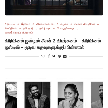
அறிவியல்
இந்தியா
கிரைம் ரிப்போர்ட்
சமூகம்
சினிமா செய்திகள்
செய்திகள்
தமிழநாடு
தமிழ் ஈழம்
பொழுதுபோக்கு
வலைத் தொடர் விமர்சனம்
கிரிமினல் ஜஸ்டிஸ் சீசன் 2 விமர்சனம் – கிரிமினல்
ஜஸ்டிஸ் – மூடிய கதவுகளுக்குப் பின்னால்