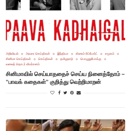
அறிவியல்
அவசர செய்திகள்
இந்தியா
கிரைம் ரிப்போர்ட்
சமூகம்
சினிமா செய்திகள்
செய்திகள்
தமிழநாடு
பொழுதுபோக்கு
வலைத் தொடர் விமர்சனம்
சினிமாவில் செய்யாததைச் செய்ய நினைத்தோம் –
“பாவக் கதைகள்” குறித்து வெற்றிமாறன்