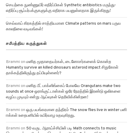
செயற்கை நுண்ணுயிர் எதிர்ப்பிகள் Synthetic antibiotics மருந்து-
எதிர்ப்பு சூப்பர்பக்குகளுக்கு எதிராக பயனுள்ளதாக இருக்கிறது!
செவ்வாய் கிரகத்தில் சாத்தியமான Climate patterns on mars பருவ
காலநிலை வடிவங்கள்!
சமீபத்திய கருத்துகள்
Brammi
on
மனித மூதாதையர்கள், டைனோசர்களைக் கொன்ற
Humanity survive an killed dinosaurs asteroid impact சிறுகோள்
தாக்கத்திலிருந்து தப்பியுள்ளனர்?
Brammi
on
மனித பீட் பாக்ஸிங்கைப் போலவே Orangutans make two
sounds at once ஒராங்குட்டான்கள் ஒரே நேரத்தில் இரண்டு ஒலிகளை
எழுப்ப முடியும் என்று ஆய்வுகள் தெரிவிக்கின்றன!
Brammi
on
ஒரு பயங்கரமான தந்திரம் The snow flies live in winter பனி
ஈக்கள் உறைபனியில் உயிர்வாழ உதவுகிறது.
Brammi
on
50 வருட ஆராய்ச்சியின் படி Math connects to music