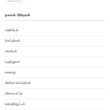
வேலைவாய்ப்பு
தகவல் பிரிவுகள்
அறிவியல்
செய்திகள்
அரசியல்
மருத்துவம்
வரலாறு
சினிமா செய்திகள்
விளையாட்டு
தொழில்நுட்பம்