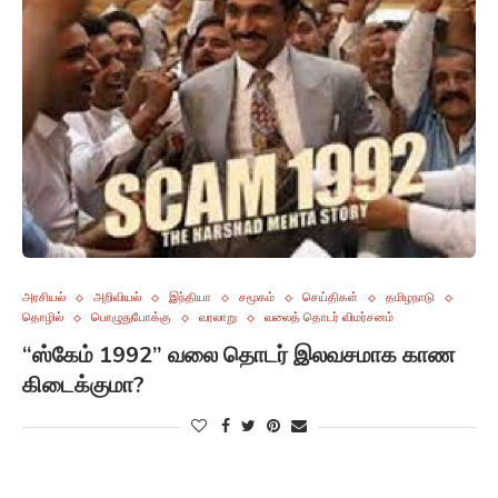
அரசியல்
அறிவியல்
இந்தியா
சமூகம்
செய்திகள்
தமிழநாடு
தொழில்
பொழுதுபோக்கு
வரலாறு
வலைத் தொடர் விமர்சனம்
“ஸ்கேம் 1992” வலை தொடர் இலவசமாக காண
கிடைக்குமா?