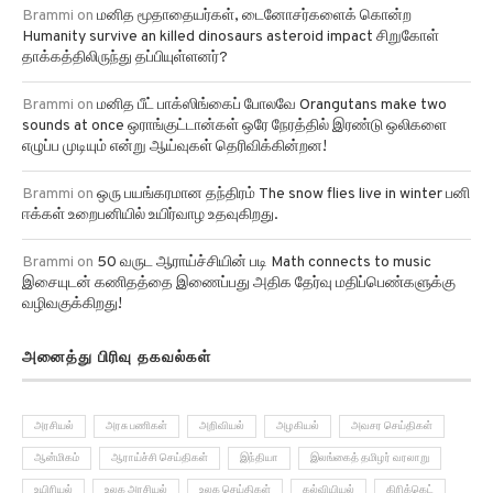
Brammi
on
மனித மூதாதையர்கள், டைனோசர்களைக் கொன்ற
Humanity survive an killed dinosaurs asteroid impact சிறுகோள்
தாக்கத்திலிருந்து தப்பியுள்ளனர்?
Brammi
on
மனித பீட் பாக்ஸிங்கைப் போலவே Orangutans make two
sounds at once ஒராங்குட்டான்கள் ஒரே நேரத்தில் இரண்டு ஒலிகளை
எழுப்ப முடியும் என்று ஆய்வுகள் தெரிவிக்கின்றன!
Brammi
on
ஒரு பயங்கரமான தந்திரம் The snow flies live in winter பனி
ஈக்கள் உறைபனியில் உயிர்வாழ உதவுகிறது.
Brammi
on
50 வருட ஆராய்ச்சியின் படி Math connects to music
இசையுடன் கணிதத்தை இணைப்பது அதிக தேர்வு மதிப்பெண்களுக்கு
வழிவகுக்கிறது!
அனைத்து பிரிவு தகவல்கள்
அரசியல்
அரசு பணிகள்
அறிவியல்
அழகியல்
அவசர செய்திகள்
ஆன்மிகம்
ஆராய்ச்சி செய்திகள்
இந்தியா
இலங்கைத் தமிழர் வரலாறு
உயிரியல்
உலக அரசியல்
உலக செய்திகள்
கல்வியியல்
கிரிக்கெட்