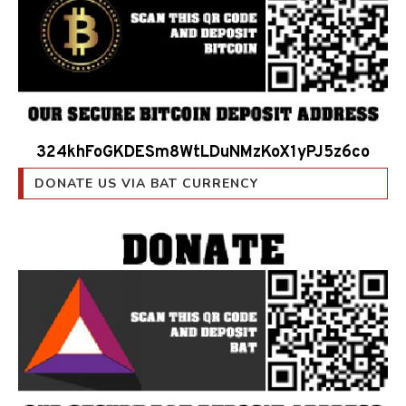
324khFoGKDESm8WtLDuNMzKoX1yPJ5z6co
DONATE US VIA BAT CURRENCY