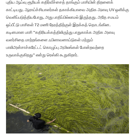
புதிய ஆய்வு சூரியக் கதிர்வீச்சைத் தாங்கும் பாசியின் திறனைக்
காட்டியது. ஆராய்ச்சியாளர்கள் தகாக்கியாவை அதிக அளவு UV ஒளிக்கு
வெளிப்படுத்தியபோது, அது பாதிப்பில்லாமல் இருந்தது. அதே சமயம்
ஒப்பீட்டு பாசிகள் 72 மணி நேரத்திற்குள் இறக்கத் தொடங்கின.
கடினமான பாசி “கதிரியக்கத்திலிருந்து பாதுகாக்க அதிக அளவு
வளர்சிதை மாற்றங்களை ஃபிளாவனாய்டுகள் மற்றும்
பாலிஅன்சாச்சுரேட்டட் கொழுப்பு அமிலங்கள் போன்றவற்றை
உருவாக்குகிறது” என்று ரெஸ்கி கூறுகிறார்.