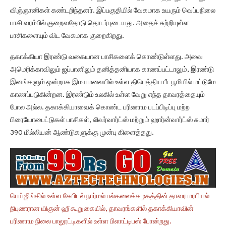
விஞ்ஞானிகள் கண்டறிந்தனர். இப்பகுதியில் வேகமாக உயரும் வெப்பநிலை
பாசி வரம்பில் குறைவதோடு தொடர்புடையது. அதைச் சுற்றியுள்ள
பாசிகளையும் விட வேகமாக குறைகிறது.
தகாக்கியா இரண்டு வகையான பாசிகளைக் கொண்டுள்ளது. அவை
அமெரிக்காவிலும் ஜப்பானிலும் தனித்தனியாக காணப்பட்டாலும், இரண்டு
இனங்களும் ஒன்றாக இமயமலையில் உள்ள திபெத்திய பீடபூமியில் மட்டுமே
காணப்படுகின்றன. இரண்டும் உலகில் உள்ள வேறு எந்த தாவரத்தையும்
போல அல்ல. தகாக்கியாவைக் கொண்ட பரிணாம படப்பிடிப்பு மற்ற
பிரையோபைட்டுகள் பாசிகள், லிவர்வார்ட்ஸ் மற்றும் ஹார்ன்வார்ட்ஸ் சுமார்
390 மில்லியன் ஆண்டுகளுக்கு முன்பு கிளைத்தது.
பெய்ஜிங்கில் உள்ள கேபிடல் நார்மல் பல்கலைக்கழகத்தின் தாவர மரபியல்
நிபுணரான யிகுன் ஹீ கூறுகையில், தாவரங்களில் தகாக்கியாவின்
பரிணாம நிலை பாலூட்டிகளில் உள்ள பிளாட்டிபஸ் போன்றது.