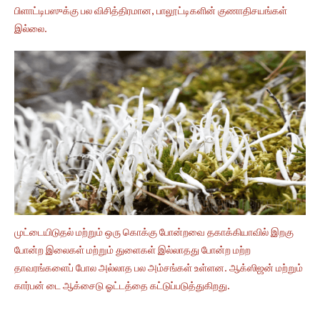
பிளாட்டிபஸுக்கு பல விசித்திரமான, பாலூட்டிகளின் குணாதிசயங்கள்
இல்லை.
முட்டையிடுதல் மற்றும் ஒரு கொக்கு போன்றவை தகாக்கியாவில் இறகு
போன்ற இலைகள் மற்றும் துளைகள் இல்லாதது போன்ற மற்ற
தாவரங்களைப் போல அல்லாத பல அம்சங்கள் உள்ளன. ஆக்ஸிஜன் மற்றும்
கார்பன் டை ஆக்சைடு ஓட்டத்தை கட்டுப்படுத்துகிறது.