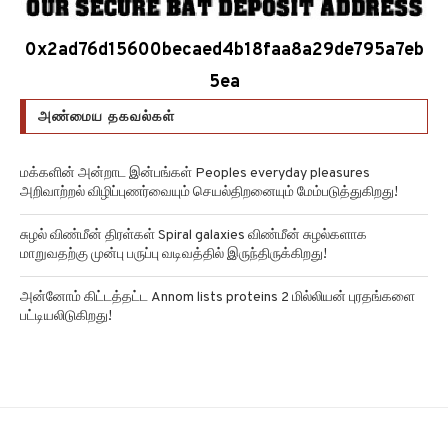
0x2ad76d15600becaed4b18faa8a29de795a7eb
5ea
அண்மைய தகவல்கள்
மக்களின் அன்றாட இன்பங்கள் Peoples everyday pleasures
அறிவாற்றல் விழிப்புணர்வையும் செயல்திறனையும் மேம்படுத்துகிறது!
சுழல் விண்மீன் திரள்கள் Spiral galaxies விண்மீன் சுழல்களாக
மாறுவதற்கு முன்பு பருப்பு வடிவத்தில் இருந்திருக்கிறது!
அன்னோம் கிட்டத்தட்ட Annom lists proteins 2 மில்லியன் புரதங்களை
பட்டியலிடுகிறது!