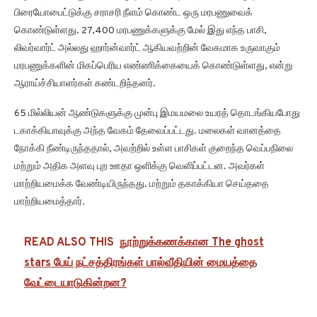
பிரையோபைட்டுக்கு சராசரி நீளம் கொண்ட ஒரு மரபணுவைக்
கொண்டுள்ளது. 27,400 மரபணுக்களுக்கு மேல் இது எந்த பாசி,
லிவர்வார்ட் அல்லது ஹார்ன்வார்ட் ஆகியவற்றின் வேகமாக உருவாகும்
மரபணுக்களின் மிகப்பெரிய எண்ணிக்கையைக் கொண்டுள்ளது, என்று
ஆராய்ச்சியாளர்கள் கண்டறிந்தனர்.
65 மில்லியன் ஆண்டுகளுக்கு முன்பு இமயமலை உயரத் தொடங்கியபோது
டகாக்கியாவுக்கு அந்த வேகம் தேவைப்பட்டது. மலைகள் வானத்தை
நோக்கி நீண்டிருந்ததால், அவற்றில் உள்ள பாசிகள் குறைந்த வெப்பநிலை
மற்றும் அதிக அளவு புற ஊதா ஒளிக்கு வெளிப்பட்டன. அவர்கள்
மாற்றியமைக்க வேண்டியிருந்தது. மற்றும் தகாக்கியா செய்ததை
மாற்றியமைத்தார்.
READ ALSO THIS
நூற்றுக்கணக்கான The ghost
stars பேய் நட்சத்திரங்கள் பால்வீதியின் மையத்தை
வேட்டையாடுகின்றன?