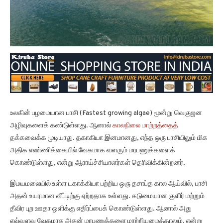
உலகின் பழமையான பாசி (Fastest growing algae) மூன்று வெகுஜன
அழிவுகளைக் கண்டுள்ளது. ஆனால்
காலநிலை மாற்றத்தைத்
தக்கவைக்க முடியாது. தகாகியா இனமானது, எந்த ஒரு பாசியிலும் மிக
அதிக எண்ணிக்கையில் வேகமாக வளரும் மரபணுக்களைக்
கொண்டுள்ளது, என்று ஆராய்ச்சியாளர்கள் தெரிவிக்கின்றனர்.
இமயமலையில் உள்ள டகாக்கியா பற்றிய ஒரு தசாப்த கால ஆய்வில், பாசி
அதன் உயரமான வீட்டிற்கு ஏற்றதாக உள்ளது. கடுமையான குளிர் மற்றும்
தீவிர புற ஊதா ஒளிக்கு எதிர்ப்பைக் கொண்டுள்ளது. ஆனால் அது
எவ்வளவு வேகமாக அதன் மரபணுக்களை மாற்றியமைத்தாலும், என்று