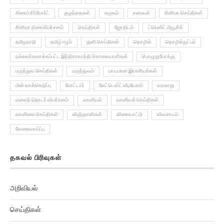
கிரைம் ரிப்போர்ட்
குழந்தைகள்
சமூகம்
சமையல்
சினிமா செய்திகள்
சினிமா திரைவிமர்சனம்
செய்திகள்
ஜோதிடம்
ட்ரெண்ட் மியூசிக்
தமிழநாடு
தமிழ் ஈழம்
துளி செய்திகள்
தொழில்
தொழில்நுட்பம்
நல்லவர்களாக்கப்பட்ட இந்திராகாந்தி கொலையாளிகள்
பொழுதுபோக்கு
மருத்துவ செய்திகள்
மருத்துவம்
மாயமான இரகசியங்கள்
மின் வாக்கெடுப்பு
மோட்டார்
லேட்டெஸ்ட் வீடியோஸ்
வரலாறு
வலைத் தொடர் விமர்சனம்
வானியல்
வானியல் செய்திகள்
வானிலை செய்திகள்
விஞ்ஞானிகள்
விளையாட்டு
விவசாயம்
வேலைவாய்ப்பு
தகவல் பிரிவுகள்
அறிவியல்
செய்திகள்