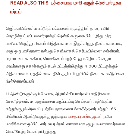
READ ALSO THIS
பச்சையாக மாறி வரும் அண்டார்டிகா
மர்மம்
ஜெர்மனியில் உள்ள ஃப்ரீபர்க் பல்கலைக்கழகத்தின் தாவர உயிரி
தொழில்நுட்பவியலாளர் ரால்ஃப் ரெஸ்கி கூறுகையில், “இது மற்ற
பாசிகளிலிருந்து மிகவும் வித்தியாசமாக இருக்கிறது. நீண்ட காலமாக,
அது ஒரு பாசிதானா என்பது தெளிவாகத் தெரியவில்லை” என்கிறார்.
மர்மமான டகாக்கியா, ரெஸ்கியைப் பற்றி மேலும் அறிய, அவரும்
அவர்களது சகாக்களும் கடல் மட்டத்திலிருந்து 4,000 மீட்டருக்கும்
அதிகமான உயரத்தில் உள்ள திபெத்திய பீடபூமியில் நீண்ட கால ஆய்வை
மேற்கொண்டனர்.
11 ஆண்டுகளுக்கும் மேலாக, ஆராய்ச்சியாளர்கள் மாதிரிகளை
சேகரித்தனர். மரபணுக்களை பகுப்பாய்வு செய்தனர். சுற்றியுள்ள
சுற்றுச்சூழல் அமைப்பு பற்றிய தரவுகளை சேகரித்தனர் மற்றும் 165
மில்லியன் ஆண்டுகளுக்கு முந்தைய
புதைபடிவங்களுடன்
நவீன
மாதிரிகளை ஒப்பிட்டனர். உயர நோய் காரணமாக குழு பல மாணவர்களை
வெளியேற்ற வேண்டியிருந்தது.