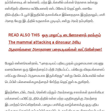
நம்பிக்கையுடன் உள்ளனர். மற்ற இடங்களில் மக்கள் தொகை உள்ளது
என்கிறார் பரிணாம உயிரியலாளர் எஸ். பிளேயர் ஹெட்ஜஸ். எனவே
திபெத்திய பீடபூமி இறுதியில் தகாக்கியா இல்லாததாக இருந்தாலும், பாசி
அதை வேறு இடத்தில் உருவாக்க முடியும், என்று அவர் நம்புகிறார்.
READ ALSO THIS
ஒரு பாலூட்டி டைனோசரைத் தாக்கும்
The mammal attacking a dinosaur அரிய
ஆதாரங்களை அசாதாரண புதைபடிவங்கள் காட்டுகின்றன!
மேலும் என்னவென்றால், “புதைபடிவப் பதிவு முதல் முழுமையான மரபணு
வரையிலான ஒரு (இனத்தைப்) பற்றி அறியப்பட்ட பல்வேறு விஷயங்களைப்
பார்ப்பது மிகவும் அருமையாக இருக்கிறது” என்று பிலடெல்பியாவில் உள்ள
டெம்பிள் பல்கலைக்கழகத்தைச் சேர்ந்த ஹெட்ஜஸ் கூறுகிறார்.
இதற்கிடையில், அவர், ரெஸ்கி மற்றும் அவர்களது சகாக்கள் தகாக்கியா
மக்களைப் பயிரிட்டு, திபெத்தில் உள்ள மற்ற பகுதிகளுக்கு அவற்றை
இடமாற்றம் செய்கிறார்கள். பழைய பாசிக்கு வாழ்க்கைக்கு ஒரு புதிய