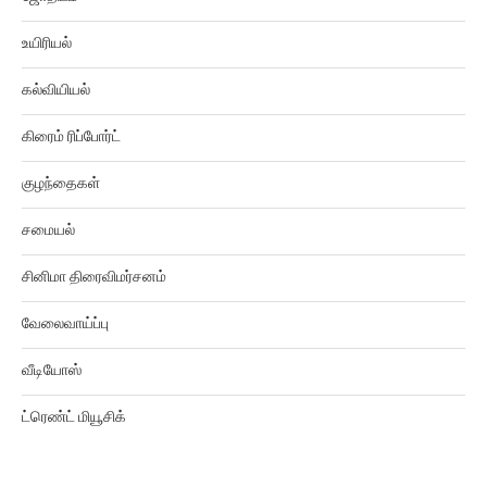
உயிரியல்
கல்வியியல்
கிரைம் ரிப்போர்ட்
குழந்தைகள்
சமையல்
சினிமா திரைவிமர்சனம்
வேலைவாய்ப்பு
வீடியோஸ்
ட்ரெண்ட் மியூசிக்