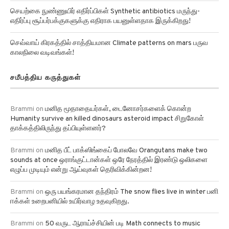
செயற்கை நுண்ணுயிர் எதிர்ப்பிகள் Synthetic antibiotics மருந்து-
எதிர்ப்பு சூப்பர்பக்குகளுக்கு எதிராக பயனுள்ளதாக இருக்கிறது!
செவ்வாய் கிரகத்தில் சாத்தியமான Climate patterns on mars பருவ
காலநிலை வடிவங்கள்!
சமீபத்திய கருத்துகள்
Brammi
on
மனித மூதாதையர்கள், டைனோசர்களைக் கொன்ற
Humanity survive an killed dinosaurs asteroid impact சிறுகோள்
தாக்கத்திலிருந்து தப்பியுள்ளனர்?
Brammi
on
மனித பீட் பாக்ஸிங்கைப் போலவே Orangutans make two
sounds at once ஒராங்குட்டான்கள் ஒரே நேரத்தில் இரண்டு ஒலிகளை
எழுப்ப முடியும் என்று ஆய்வுகள் தெரிவிக்கின்றன!
Brammi
on
ஒரு பயங்கரமான தந்திரம் The snow flies live in winter பனி
ஈக்கள் உறைபனியில் உயிர்வாழ உதவுகிறது.
Brammi
on
50 வருட ஆராய்ச்சியின் படி Math connects to music
இசையுடன் கணிதத்தை இணைப்பது அதிக தேர்வு மதிப்பெண்களுக்கு