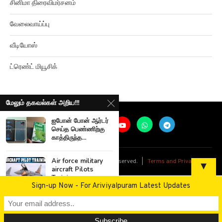
வேலைவாய்ப்பு
வீடியோஸ்
ட்ரெண்ட் மியூசிக்
மேலும் தகவல்கள் அறிய!!!
ஐபோன் போன் ஆர்டர்
செய்த பெண்ணிற்கு
காத்திருந்த...
@
2026
Ariviyalpuram. All rights reserved. |
Terms and Privacy
Air force military
▼
aircraft Pilots
Training
Sign-up Now - For Ariviyalpuram Latest Updates
Darbuka Drums
Music Belly Dance
Music