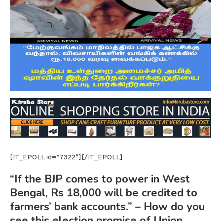
[IT_EPOLL id=”7322″][/IT_EPOLL]
“If the BJP comes to power in West
Bengal, Rs 18,000 will be credited to
farmers’ bank accounts.” – How do you
see this election promise of Union