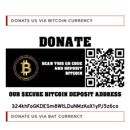
DONATE US VIA BITCOIN CURRENCY
324khFoGKDESm8WtLDuNMzKoX1yPJ5z6co
DONATE US VIA BAT CURRENCY