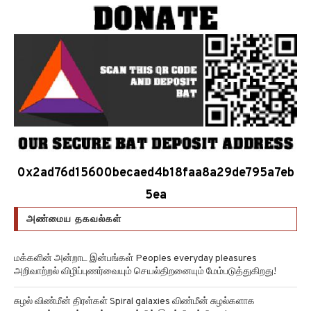
0x2ad76d15600becaed4b18faa8a29de795a7eb
5ea
அண்மைய தகவல்கள்
மக்களின் அன்றாட இன்பங்கள் Peoples everyday pleasures
அறிவாற்றல் விழிப்புணர்வையும் செயல்திறனையும் மேம்படுத்துகிறது!
சுழல் விண்மீன் திரள்கள் Spiral galaxies விண்மீன் சுழல்களாக
மாறுவதற்கு முன்பு பருப்பு வடிவத்தில் இருந்திருக்கிறது!