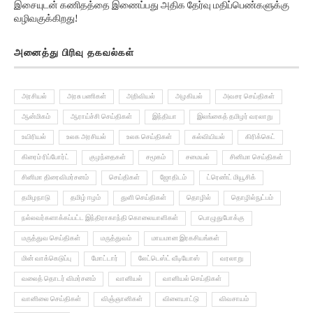
வழிவகுக்கிறது!
அனைத்து பிரிவு தகவல்கள்
அரசியல்
அரசு பணிகள்
அறிவியல்
அழகியல்
அவசர செய்திகள்
ஆன்மிகம்
ஆராய்ச்சி செய்திகள்
இந்தியா
இலங்கைத் தமிழர் வரலாறு
உயிரியல்
உலக அரசியல்
உலக செய்திகள்
கல்வியியல்
கிரிக்கெட்
கிரைம் ரிப்போர்ட்
குழந்தைகள்
சமூகம்
சமையல்
சினிமா செய்திகள்
சினிமா திரைவிமர்சனம்
செய்திகள்
ஜோதிடம்
ட்ரெண்ட் மியூசிக்
தமிழநாடு
தமிழ் ஈழம்
துளி செய்திகள்
தொழில்
தொழில்நுட்பம்
நல்லவர்களாக்கப்பட்ட இந்திராகாந்தி கொலையாளிகள்
பொழுதுபோக்கு
மருத்துவ செய்திகள்
மருத்துவம்
மாயமான இரகசியங்கள்
மின் வாக்கெடுப்பு
மோட்டார்
லேட்டெஸ்ட் வீடியோஸ்
வரலாறு
வலைத் தொடர் விமர்சனம்
வானியல்
வானியல் செய்திகள்
வானிலை செய்திகள்
விஞ்ஞானிகள்
விளையாட்டு
விவசாயம்
வேலைவாய்ப்பு