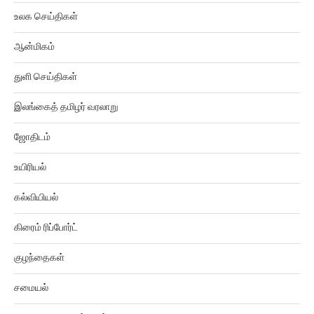
உலக செய்திகள்
ஆன்மிகம்
துளி செய்திகள்
இலங்கைத் தமிழர் வரலாறு
ஜோதிடம்
உயிரியல்
கல்வியியல்
கிரைம் ரிப்போர்ட்
குழந்தைகள்
சமையல்
சினிமா திரைவிமர்சனம்