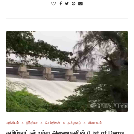
அறிவியல்
இந்தியா
செய்திகள்
தமிழநாடு
விவசாயம்
தமிழ்நாட்டில் உள்ள அணைகளின் (List of Dams