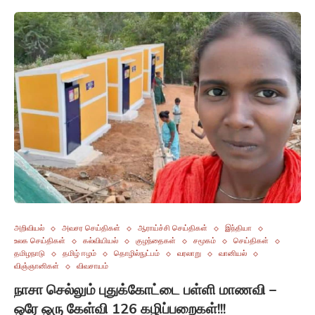
அறிவியல்
அவசர செய்திகள்
ஆராய்ச்சி செய்திகள்
இந்தியா
உலக செய்திகள்
கல்வியியல்
குழந்தைகள்
சமூகம்
செய்திகள்
தமிழநாடு
தமிழ் ஈழம்
தொழில்நுட்பம்
வரலாறு
வானியல்
விஞ்ஞானிகள்
விவசாயம்
நாசா செல்லும் புதுக்கோட்டை பள்ளி மாணவி –
ஒரே ஒரு கேள்வி 126 கழிப்பறைகள்!!!