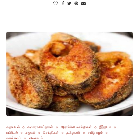
அறிவியல்
அவசர செய்திகள்
ஆராய்ச்சி செய்திகள்
இந்தியா
உயிரியல்
சமூகம்
செய்திகள்
தமிழநாடு
தமிழ் ஈழம்
மருத்துவம்
விவசாயம்