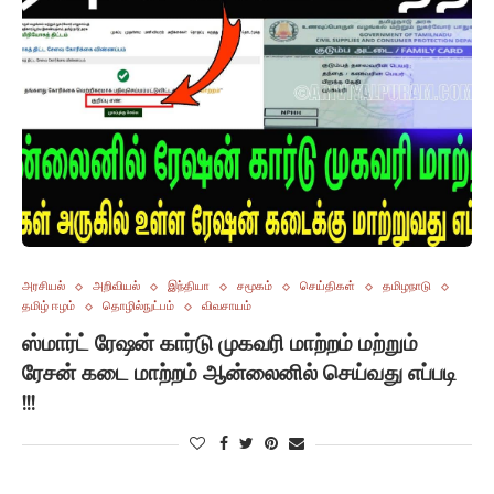
அரசியல்
அறிவியல்
இந்தியா
சமூகம்
செய்திகள்
தமிழநாடு
தமிழ் ஈழம்
தொழில்நுட்பம்
விவசாயம்
ஸ்மார்ட் ரேஷன் கார்டு முகவரி மாற்றம் மற்றும்
ரேசன் கடை மாற்றம் ஆன்லைனில் செய்வது எப்படி
!!!