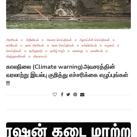
அரசியல்
அறிவியல்
அவசர செய்திகள்
ஆராய்ச்சி செய்திகள்
உயிரியல்
உலக அரசியல்
உலக செய்திகள்
கல்வியியல்
சமூகம்
செய்திகள்
தமிழநாடு
தமிழ் ஈழம்
வரலாறு
வானியல்
விஞ்ஞானிகள்
விவசாயம்
காலநிலை (Climate warning)அவசரத்தின்
வரலாற்று இயல்பு குறித்து எச்சரிக்கை எழுப்புங்கள்
!!!