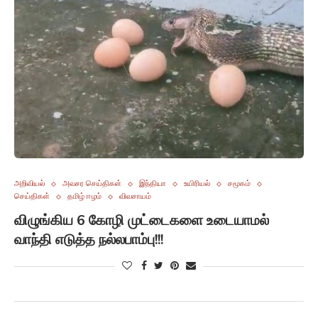
அறிவியல்
அவசர செய்திகள்
இந்தியா
உயிரியல்
சமூகம்
செய்திகள்
தமிழ் ஈழம்
விவசாயம்
விழுங்கிய 6 கோழி முட்டைகளை உடையாமல்
வாந்தி எடுத்த நல்லபாம்பு!!!