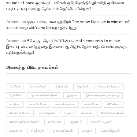
sounds at once ஒராங்குட்டான்கள் ஒரே நேரத்தில் இரண்டு ஒலிகளை
எழுப்ப முடியும் என்று ஆய்வுகள் தெரிவிக்கின்றன!
Brammi
on
ஒரு பயங்கரமான தந்திரம் The snow flies live in winter பனி
ஈக்கள் உறைபனியில் உயிர்வாழ உதவுகிறது.
Brammi
on
50 வருட ஆராய்ச்சியின் படி Math connects to music
இசையுடன் கணிதத்தை இணைப்பது அதிக தேர்வு மதிப்பெண்களுக்கு
வழிவகுக்கிறது!
அனைத்து பிரிவு தகவல்கள்
அரசியல்
அரசு பணிகள்
அறிவியல்
அழகியல்
அவசர செய்திகள்
ஆன்மிகம்
ஆராய்ச்சி செய்திகள்
இந்தியா
இலங்கைத் தமிழர் வரலாறு
உயிரியல்
உலக அரசியல்
உலக செய்திகள்
கல்வியியல்
கிரிக்கெட்
கிரைம் ரிப்போர்ட்
குழந்தைகள்
சமூகம்
சமையல்
சினிமா செய்திகள்
சினிமா திரைவிமர்சனம்
செய்திகள்
ஜோதிடம்
ட்ரெண்ட் மியூசிக்
தமிழநாடு
தமிழ் ஈழம்
துளி செய்திகள்
தொழில்
தொழில்நுட்பம்