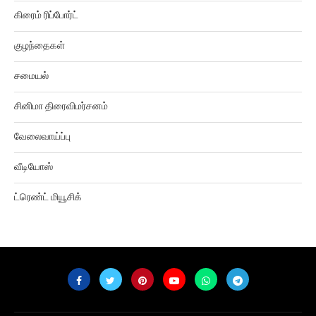
கிரைம் ரிப்போர்ட்
குழந்தைகள்
சமையல்
சினிமா திரைவிமர்சனம்
வேலைவாய்ப்பு
வீடியோஸ்
ட்ரெண்ட் மியூசிக்