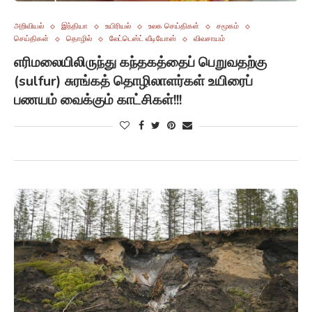
அறிவியல்
இந்தியா
உயிரியல்
உலக செய்திகள்
சமூகம்
செய்திகள்
தொழில்
லேட்டெஸ்ட் வீடியோஸ்
விவசாயம்
எரிமலையிலிருந்து கந்தகத்தைப் பெறுவதற்கு
(sulfur) சுரங்கத் தொழிலாளர்கள் உயிரைப்
பணயம் வைக்கும் காட்சிகள்!!!