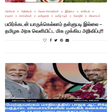
அரசியல்
அறிவியல்
அவசர செய்திகள்
இந்தியா
உயிரியல்
சமூகம்
செய்திகள்
தமிழநாடு
தமிழ் ஈழம்
தொழில்
விவசாயம்
பயிர்க்கடன் யாருக்கெல்லாம் தள்ளுபடி இல்லை –
தமிழக அரசு வெளியிட்ட மிக முக்கிய அறிவிப்பு!!!