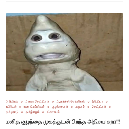
அறிவியல்
அவசர செய்திகள்
ஆராய்ச்சி செய்திகள்
இந்தியா
உயிரியல்
உலக செய்திகள்
குழந்தைகள்
சமூகம்
செய்திகள்
தமிழநாடு
தமிழ் ஈழம்
விவசாயம்
மனித குழந்தை முகத்துடன் பிறந்த அதிசய சுறா!!!