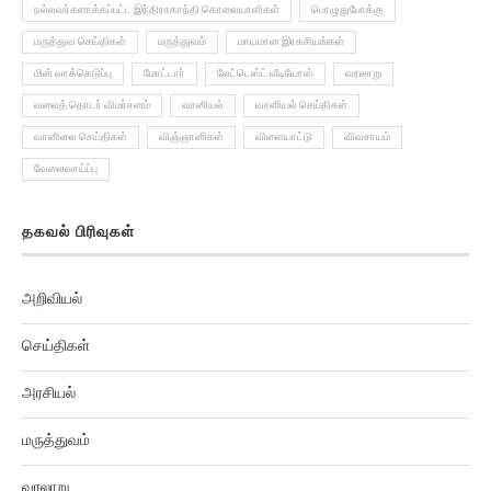
நல்லவர்களாக்கப்பட்ட இந்திராகாந்தி கொலையாளிகள்
பொழுதுபோக்கு
மருத்துவ செய்திகள்
மருத்துவம்
மாயமான இரகசியங்கள்
மின் வாக்கெடுப்பு
மோட்டார்
லேட்டெஸ்ட் வீடியோஸ்
வரலாறு
வலைத் தொடர் விமர்சனம்
வானியல்
வானியல் செய்திகள்
வானிலை செய்திகள்
விஞ்ஞானிகள்
விளையாட்டு
விவசாயம்
வேலைவாய்ப்பு
தகவல் பிரிவுகள்
அறிவியல்
செய்திகள்
அரசியல்
மருத்துவம்
வரலாறு