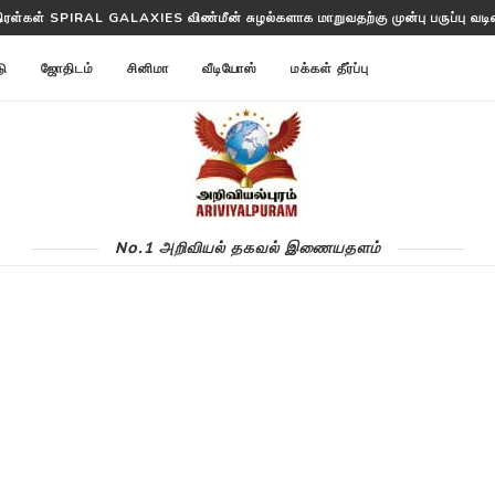
திரள்கள் SPIRAL GALAXIES விண்மீன் சுழல்களாக மாறுவதற்கு முன்பு பருப்பு வடிவத
டு
ஜோதிடம்
சினிமா
வீடியோஸ்
மக்கள் தீர்ப்பு
No.1 அறிவியல் தகவல் இணையதளம்