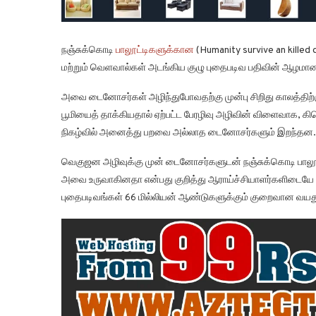
நஞ்சுக்கொடி
பாலூட்டிகளுக்கான
(Humanity survive an killed 
மற்றும் வெளவால்கள் அடங்கிய குழு புதைபடிவ பதிவின் ஆழமான பக
அவை டைனோசர்கள் அழிந்துபோவதற்கு முன்பு சிறிது காலத்திற
பூமியைத் தாக்கியதால் ஏற்பட்ட பேரழிவு அழிவின் விளைவாக, 
நிகழ்வில் அனைத்து பறவை அல்லாத டைனோசர்களும் இறந்தன.
வெகுஜன அழிவுக்கு முன் டைனோசர்களுடன் நஞ்சுக்கொடி பாலூட
அவை உருவாகினதா என்பது குறித்து ஆராய்ச்சியாளர்களிடையே வ
புதைபடிவங்கள் 66 மில்லியன் ஆண்டுகளுக்கும் குறைவான வய