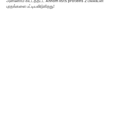
அன்னோம் கிட்டத்தட்ட Annom lists proteins 2 மில்லியன்
புரதங்களை பட்டியலிடுகிறது!