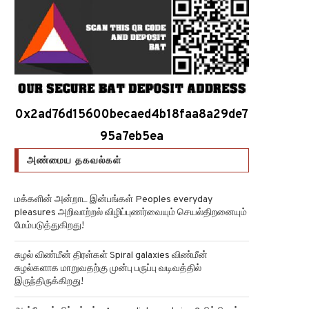
0x2ad76d15600becaed4b18faa8a29de7
95a7eb5ea
அண்மைய தகவல்கள்
மக்களின் அன்றாட இன்பங்கள் Peoples everyday
pleasures அறிவாற்றல் விழிப்புணர்வையும் செயல்திறனையும்
மேம்படுத்துகிறது!
சுழல் விண்மீன் திரள்கள் Spiral galaxies விண்மீன்
சுழல்களாக மாறுவதற்கு முன்பு பருப்பு வடிவத்தில்
இருந்திருக்கிறது!