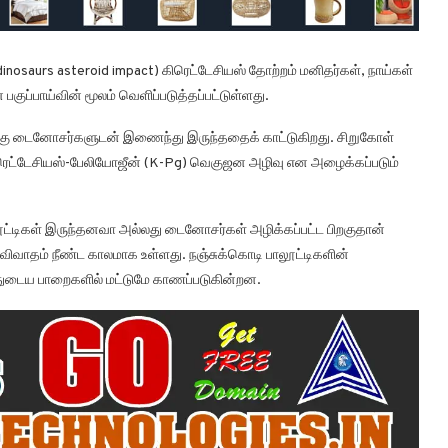
dinosaurs asteroid impact) கிரெட்டேசியஸ் தோற்றம் மனிதர்கள், நாய்கள்
ுப்பாய்வின் மூலம் வெளிப்படுத்தப்பட்டுள்ளது.
்கு டைனோசர்களுடன் இணைந்து இருந்ததைக் காட்டுகிறது. சிறுகோள்
கிரெட்டேசியஸ்-பேலியோஜீன் (K-Pg) வெகுஜன அழிவு என அழைக்கப்படும்
்டிகள் இருந்தனவா அல்லது டைனோசர்கள் அழிக்கப்பட்ட பிறகுதான்
ிவாதம் நீண்ட காலமாக உள்ளது. நஞ்சுக்கொடி பாலூட்டிகளின்
துடைய பாறைகளில் மட்டுமே காணப்படுகின்றன.