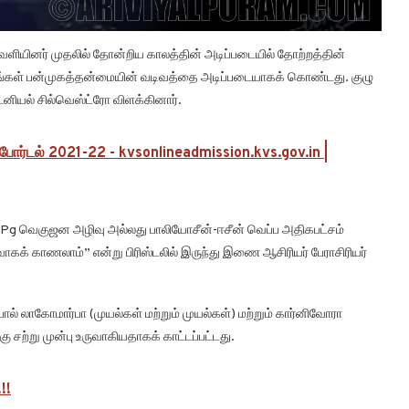
ாவளியினர் முதலில் தோன்றிய காலத்தின் அடிப்படையில் தோற்றத்தின்
இனங்கள் பன்முகத்தன்மையின் வடிவத்தை அடிப்படையாகக் கொண்டது. குழு
ியல் சில்வெஸ்ட்ரோ விளக்கினார்.
ோர்டல் 2021-22 - kvsonlineadmission.kvs.gov.in |
K-Pg வெகுஜன அழிவு அல்லது பாலியோசீன்-ஈசீன் வெப்ப அதிகபட்சம்
கக் காணலாம்” என்று பிரிஸ்டலில் இருந்து இணை ஆசிரியர் பேராசிரியர்
் லாகோமார்பா (முயல்கள் மற்றும் முயல்கள்) மற்றும் கார்னிவோரா
ற்று முன்பு உருவாகியதாகக் காட்டப்பட்டது.
!!