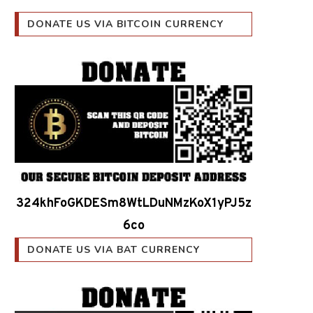
DONATE US VIA BITCOIN CURRENCY
324khFoGKDESm8WtLDuNMzKoX1yPJ5z
6co
DONATE US VIA BAT CURRENCY