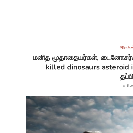
அறிவியல
மனித மூதாதையர்கள், டைனோசர்
killed dinosaurs asteroid 
தப்ப
writt