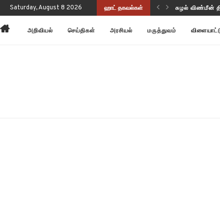
ப்புணர்வையும் செயல்திறனையும் மேம்படுத்துகிறது!
Saturday, August 8 2026
ஹாட் தகவல்கள்
சுழல் விண்மீன் 
அறிவியல்
செய்திகள்
அரசியல்
மருத்துவம்
விளையாட்