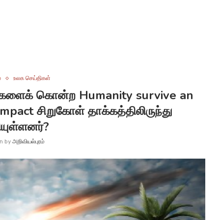
்
உலக செய்திகள்
களைக் கொன்ற Humanity survive an
impact சிறுகோள் தாக்கத்திலிருந்து
ியுள்ளனர்?
en by
அறிவியல்புரம்