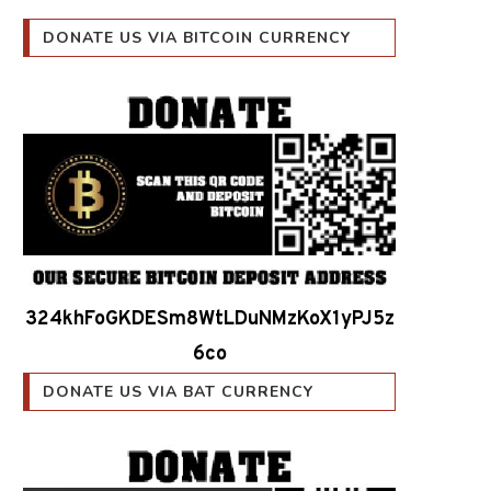
DONATE US VIA BITCOIN CURRENCY
324khFoGKDESm8WtLDuNMzKoX1yPJ5z
6co
DONATE US VIA BAT CURRENCY