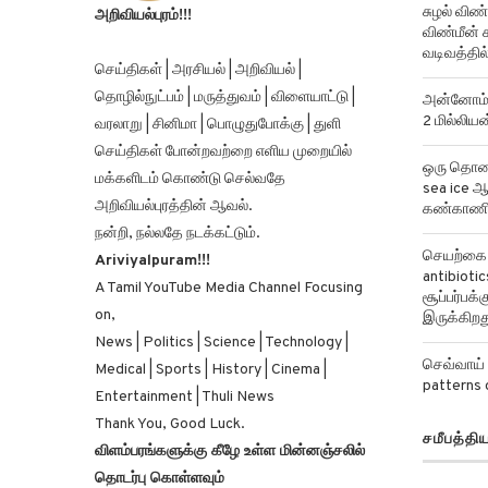
சுழல் விண்
அறிவியல்புரம்!!!
விண்மீன் ச
வடிவத்தில்
செய்திகள் | அரசியல் | அறிவியல் |
தொழில்நுட்பம் | மருத்துவம் | விளையாட்டு |
அன்னோம் க
2 மில்லிய
வரலாறு | சினிமா | பொழுதுபோக்கு | துளி
செய்திகள் போன்றவற்றை எளிய முறையில்
ஒரு தொலைத
மக்களிடம் கொண்டு செல்வதே
sea ice ஆ
அறிவியல்புரத்தின் ஆவல்.
கண்காணிக
நன்றி, நல்லதே நடக்கட்டும்.
செயற்கை ந
Ariviyalpuram!!!
antibiotics
A Tamil YouTube Media Channel Focusing
சூப்பர்பக
on,
இருக்கிறத
News | Politics | Science | Technology |
செவ்வாய் 
Medical | Sports | History | Cinema |
patterns 
Entertainment | Thuli News
Thank You, Good Luck.
சமீபத்தி
விளம்பரங்களுக்கு கீழே உள்ள மின்னஞ்சலில்
தொடர்பு கொள்ளவும்