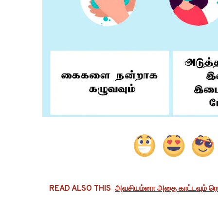
READ ALSO THIS
அவசியம்னா அதை காட்டவும் ரெடி