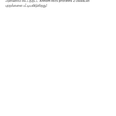
அன்னோம் கிட்டத்தட்ட Annom lists proteins 2 மில்லியன்
புரதங்களை பட்டியலிடுகிறது!