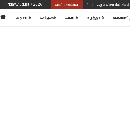
ுணர்வையும் செயல்திறனையும் மேம்படுத்துகிறது!
Friday, August 7 2026
ஹாட் தகவல்கள்
சுழல் விண்மீன் திர
அறிவியல்
செய்திகள்
அரசியல்
மருத்துவம்
விளையாட்