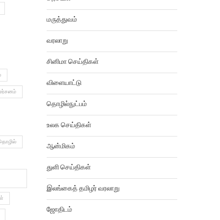
மருத்துவம்
வரலாறு
சினிமா செய்திகள்
்
விளையாட்டு
மர்சனம்
தொழில்நுட்பம்
உலக செய்திகள்
தொழில்
ஆன்மிகம்
துளி செய்திகள்
இலங்கைத் தமிழர் வரலாறு
ள்
ஜோதிடம்