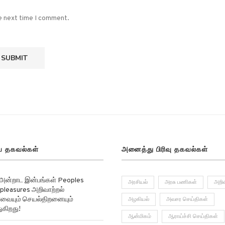
he next time I comment.
 தகவல்கள்
அனைத்து பிரிவு தகவல்கள்
 அன்றாட இன்பங்கள் Peoples
அரசியல்
அரசு பணிகள்
அறிவ
pleasures அறிவாற்றல்
ர்வையும் செயல்திறனையும்
அழகியல்
அவசர செய்திகள்
ுகிறது!
ஆன்மிகம்
ஆராய்ச்சி செய்திகள்