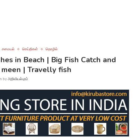
சமையல்
செய்திகள்
தொழில்
es in Beach | Big Fish Catch and
i meen | Travelly fish
en by
அறிவியல்புரம்