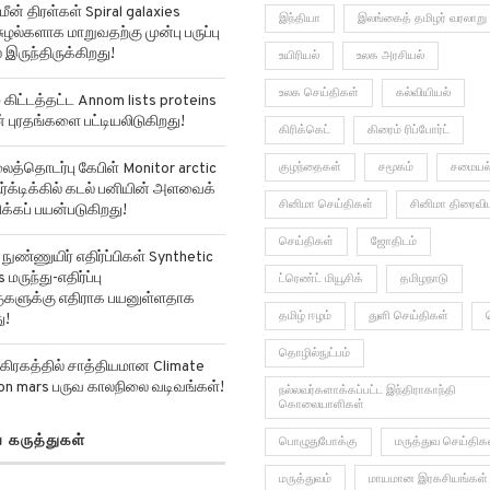
மீன் திரள்கள் Spiral galaxies
இந்தியா
இலங்கைத் தமிழர் வரலாறு
ுழல்களாக மாறுவதற்கு முன்பு பருப்பு
 இருந்திருக்கிறது!
உயிரியல்
உலக அரசியல்
உலக செய்திகள்
கல்வியியல்
ிட்டத்தட்ட Annom lists proteins
ன் புரதங்களை பட்டியலிடுகிறது!
கிரிக்கெட்
கிரைம் ரிப்போர்ட்
்தொடர்பு கேபிள் Monitor arctic
குழந்தைகள்
சமூகம்
சமையல
ர்க்டிக்கில் கடல் பனியின் அளவைக்
சினிமா செய்திகள்
சினிமா திரைவி
்கப் பயன்படுகிறது!
செய்திகள்
ஜோதிடம்
ுண்ணுயிர் எதிர்ப்பிகள் Synthetic
 மருந்து-எதிர்ப்பு
ட்ரெண்ட் மியூசிக்
தமிழநாடு
்குகளுக்கு எதிராக பயனுள்ளதாக
தமிழ் ஈழம்
துளி செய்திகள்
ு!
தொழில்நுட்பம்
கிரகத்தில் சாத்தியமான Climate
on mars பருவ காலநிலை வடிவங்கள்!
நல்லவர்களாக்கப்பட்ட இந்திராகாந்தி
கொலையாளிகள்
ய கருத்துகள்
பொழுதுபோக்கு
மருத்துவ செய்திக
மருத்துவம்
மாயமான இரகசியங்கள்