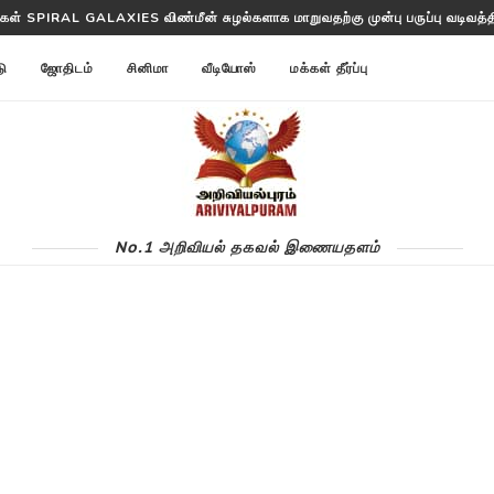
ள்கள் SPIRAL GALAXIES விண்மீன் சுழல்களாக மாறுவதற்கு முன்பு பருப்பு வடிவத்தில
டு
ஜோதிடம்
சினிமா
வீடியோஸ்
மக்கள் தீர்ப்பு
No.1 அறிவியல் தகவல் இணையதளம்