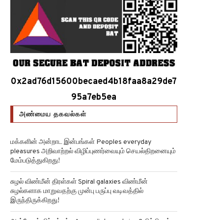
0x2ad76d15600becaed4b18faa8a29de7
95a7eb5ea
அண்மைய தகவல்கள்
மக்களின் அன்றாட இன்பங்கள் Peoples everyday
pleasures அறிவாற்றல் விழிப்புணர்வையும் செயல்திறனையும்
மேம்படுத்துகிறது!
சுழல் விண்மீன் திரள்கள் Spiral galaxies விண்மீன்
சுழல்களாக மாறுவதற்கு முன்பு பருப்பு வடிவத்தில்
இருந்திருக்கிறது!