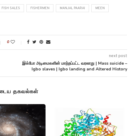
FISH SALES
FISHERMEN
MANJAL PAARAI
MEEN
0
next post
இக்போ அடிமைகளின் மாற்றப்பட்ட வரலாறு | Mass suicide –
Igbo slaves | Igbo landing and Altered History
ுடைய தகவல்கள்