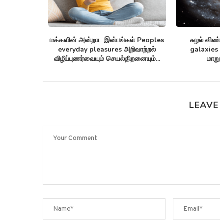
irus linked
மக்களின் அன்றாட இன்பங்கள் Peoples
சுழல் விண்
tting...
everyday pleasures அறிவாற்றல்
galaxies 
விழிப்புணர்வையும் செயல்திறனையும்...
மாறு
LEAVE