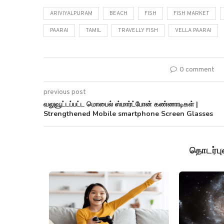
ARIVIYALPURAM
BEACH
FISH
FISH MARKET
PAARAI
TAMIL
TRAVELLY FISH
VELLA PAARAI
0 comment
previous post
வலுவூட்டப்பட்ட மொபைல் ஸ்மார்ட்போன் கண்ணாடிகள் |
Strengthened Mobile smartphone Screen Glasses
தொடர்ப