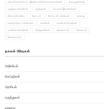
நல்லவர்களாக்கப்பட்ட இந்திராகாந்தி கொலையாளிகள்
பொழுதுபோக்கு
மருத்துவ செய்திகள்
மருத்துவம்
மாயமான இரகசியங்கள்
மின் வாக்கெடுப்பு
மோட்டார்
லேட்டெஸ்ட் வீடியோஸ்
வரலாறு
வலைத் தொடர் விமர்சனம்
வானியல்
வானியல் செய்திகள்
வானிலை செய்திகள்
விஞ்ஞானிகள்
விளையாட்டு
விவசாயம்
வேலைவாய்ப்பு
தகவல் பிரிவுகள்
அறிவியல்
செய்திகள்
அரசியல்
மருத்துவம்
வரலாறு