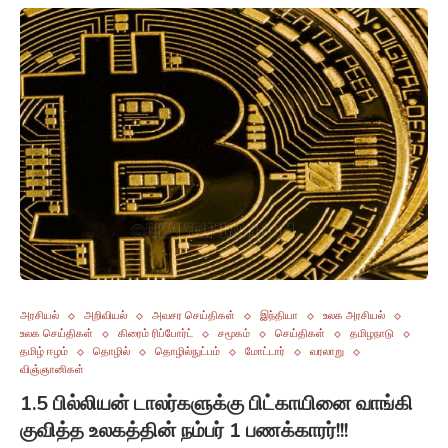
அரசியல்
அறிவியல்
அவசர செய்திகள்
இந்தியா
உலக அரசியல்
உலக செய்திகள்
கிரைம் ரிப்போர்ட்
சமூகம்
செய்திகள்
தமிழநாடு
தமிழ் ஈழம்
தொழில்
தொழில்நுட்பம்
மோட்டார்
வரலாறு
விஞ்ஞானிகள்
1.5 பில்லியன் டாலர்களுக்கு பிட்காயினை வாங்கி
குவித்த உலகத்தின் நம்பர் 1 பணக்காரர்!!!