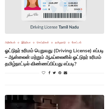
அறிவியல்
இந்தியா
செய்திகள்
தமிழநாடு
மோட்டார்
ஓட்டுநர் உரிமம் பெறுவது (Driving License) எப்படி
– ஆன்லைன் மற்றும் ஆஃப்லைனில் ஓட்டுநர் உரிமம்
தமிழ்நாட்டில் விண்ணப்பிப்பது எப்படி?