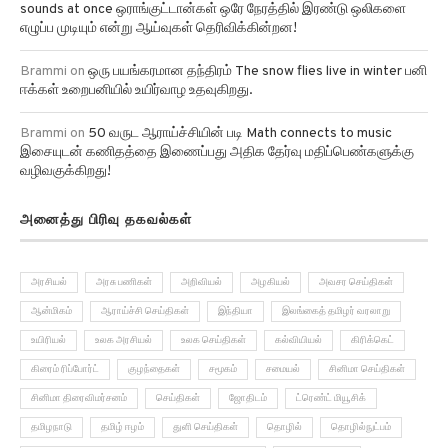
sounds at once ஒராங்குட்டான்கள் ஒரே நேரத்தில் இரண்டு ஒலிகளை
எழுப்ப முடியும் என்று ஆய்வுகள் தெரிவிக்கின்றன!
Brammi
on
ஒரு பயங்கரமான தந்திரம் The snow flies live in winter பனி
ஈக்கள் உறைபனியில் உயிர்வாழ உதவுகிறது.
Brammi
on
50 வருட ஆராய்ச்சியின் படி Math connects to music
இசையுடன் கணிதத்தை இணைப்பது அதிக தேர்வு மதிப்பெண்களுக்கு
வழிவகுக்கிறது!
அனைத்து பிரிவு தகவல்கள்
அரசியல்
அரசு பணிகள்
அறிவியல்
அழகியல்
அவசர செய்திகள்
ஆன்மிகம்
ஆராய்ச்சி செய்திகள்
இந்தியா
இலங்கைத் தமிழர் வரலாறு
உயிரியல்
உலக அரசியல்
உலக செய்திகள்
கல்வியியல்
கிரிக்கெட்
கிரைம் ரிப்போர்ட்
குழந்தைகள்
சமூகம்
சமையல்
சினிமா செய்திகள்
சினிமா திரைவிமர்சனம்
செய்திகள்
ஜோதிடம்
ட்ரெண்ட் மியூசிக்
தமிழநாடு
தமிழ் ஈழம்
துளி செய்திகள்
தொழில்
தொழில்நுட்பம்