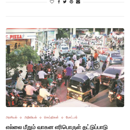
அரசியல்
அறிவியல்
செய்திகள்
மோட்டார்
எல்லை மீறும் வாகன எரிபொருள் தட்டுப்பாடு