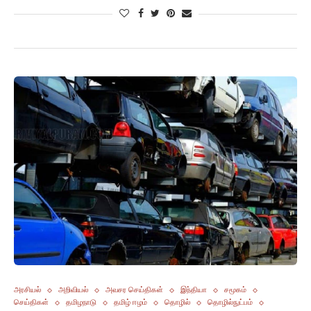
அரசியல்
அறிவியல்
அவசர செய்திகள்
இந்தியா
சமூகம்
செய்திகள்
தமிழநாடு
தமிழ் ஈழம்
தொழில்
தொழில்நுட்பம்