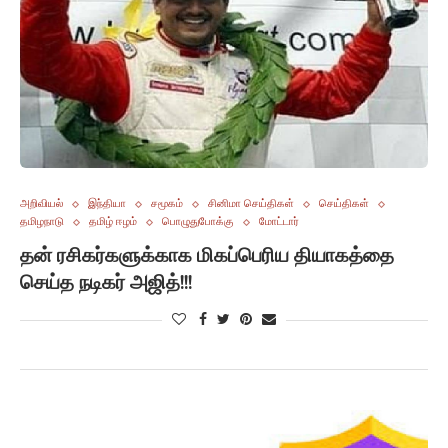
அறிவியல்
இந்தியா
சமூகம்
சினிமா செய்திகள்
செய்திகள்
தமிழநாடு
தமிழ் ஈழம்
பொழுதுபோக்கு
மோட்டார்
தன் ரசிகர்களுக்காக மிகப்பெரிய தியாகத்தை
செய்த நடிகர் அஜித்!!!