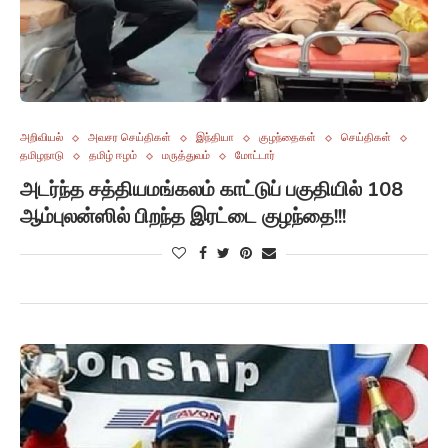
அறிவியல்
அவசர செய்திகள்
இந்தியா
குழந்தைகள்
செய்திகள்
தமிழநாடு
தமிழ் ஈழம்
மருத்துவம்
மோட்டார்
அடர்ந்த சத்தியமங்கலம் காட்டுப் பகுதியில் 108
ஆம்புலன்ஸில் பிறந்த இரட்டை குழந்தை!!!