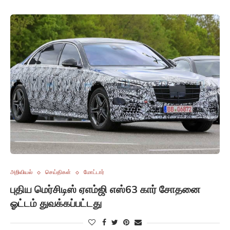
அறிவியல்
செய்திகள்
மோட்டார்
புதிய மெர்சிடிஸ் ஏஎம்ஜி எஸ்63 கார் சோதனை
ஓட்டம் துவக்கப்பட்டது