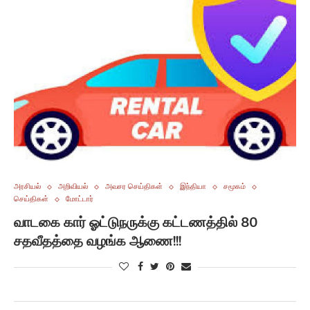
அரசியல்
அறிவியல்
அவசர செய்திகள்
இந்தியா
சமூகம்
செய்திகள்
மோட்டார்
வாடகை கார் ஓட்டுநருக்கு கட்டணத்தில் 80
சதவீதத்தை வழங்க ஆணை!!!