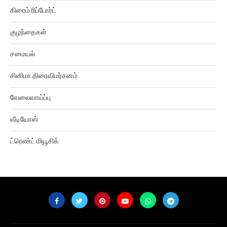
கிரைம் ரிப்போர்ட்
குழந்தைகள்
சமையல்
சினிமா திரைவிமர்சனம்
வேலைவாய்ப்பு
வீடியோஸ்
ட்ரெண்ட் மியூசிக்