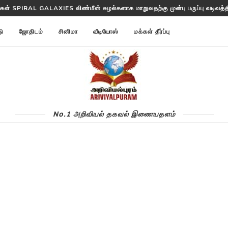
்ட ANNOM LISTS PROTEINS 2 மில்லியன் புரதங்களை பட்டியலிடுகிறது!
டு
ஜோதிடம்
சினிமா
வீடியோஸ்
மக்கள் தீர்ப்பு
No.1 அறிவியல் தகவல் இணையதளம்