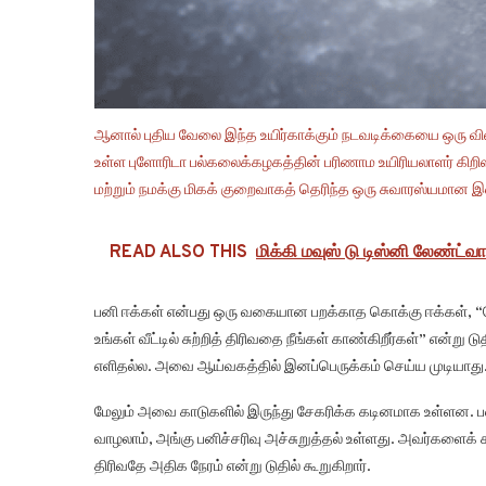
ஆனால் புதிய வேலை இந்த உயிர்காக்கும் நடவடிக்கையை ஒரு விலங
உள்ள புளோரிடா பல்கலைக்கழகத்தின் பரிணாம உயிரியலாளர் கிறிஸ்ட
மற்றும் நமக்கு மிகக் குறைவாகத் தெரிந்த ஒரு சுவாரஸ்யமான இ
READ ALSO THIS
மிக்கி மவுஸ் டு டிஸ்னி லேண்ட்வால
பனி ஈக்கள் என்பது ஒரு வகையான பறக்காத கொக்கு ஈக்கள், “ப
உங்கள் வீட்டில் சுற்றித் திரிவதை நீங்கள் காண்கிறீர்கள்” என்று
எளிதல்ல. அவை ஆய்வகத்தில் இனப்பெருக்கம் செய்ய முடியாது
மேலும் அவை காடுகளில் இருந்து சேகரிக்க கடினமாக உள்ளன. ப
வாழலாம், அங்கு பனிச்சரிவு அச்சுறுத்தல் உள்ளது. அவர்களைக் 
திரிவதே அதிக நேரம் என்று டுதில் கூறுகிறார்.