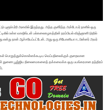
 புளுபெர்ரி அளவில் இருந்தது. அந்த குளிர்ந்த அக்டோபர் நாளில் ஒரு
ட்டிலில் உள்ள வாஷிங்டன் பல்கலைகழகத்தின் நரம்பியல் விஞ்ஞானி டுதில்
து என்று நான் ஆச்சரியப்பட்டேன். அது ஒரு சியோனியா ஈ, பின்னர் அவர்
சிகள் பொறுத்துக்கொள்ளக்கூடிய வெப்பநிலைக்குக் குறைவான
ி ஈக்கள் துணை பூஜ்ஜிய நிலைமைகளைத் தக்கவைக்க ஒரு பயங்கரமான தந்திரம்
்.