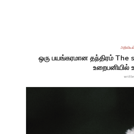
அறிவியல
ஒரு பயங்கரமான தந்திரம் The s
உறைபனியில் உ
writt