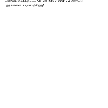
அன்னோம் கிட்டத்தட்ட Annom lists proteins 2 மில்லியன்
புரதங்களை பட்டியலிடுகிறது!