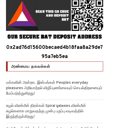
0x2ad76d15600becaed4b18faa8a29de7
95a7eb5ea
அண்மைய தகவல்கள்
மக்களின் அன்றாட இன்பங்கள் Peoples everyday
pleasures அறிவாற்றல் விழிப்புணர்வையும் செயல்திறனையும்
மேம்படுத்துகிறது!
சுழல் விண்மீன் திரள்கள் Spiral galaxies விண்மீன்
சுழல்களாக மாறுவதற்கு முன்பு பருப்பு வடிவத்தில்
இருந்திருக்கிறது!