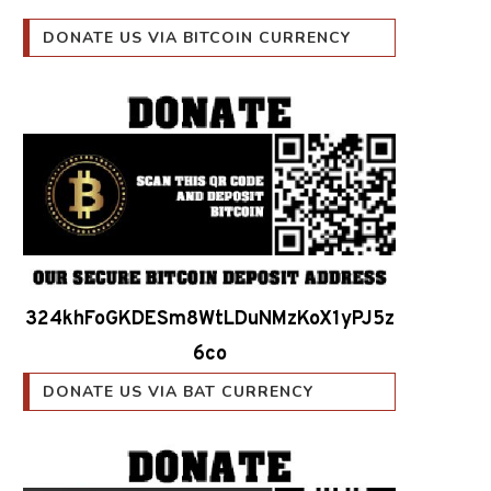
DONATE US VIA BITCOIN CURRENCY
324khFoGKDESm8WtLDuNMzKoX1yPJ5z
6co
DONATE US VIA BAT CURRENCY