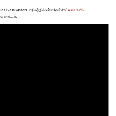
es live in winter) மாநிலத்தில் உள்ள கேஸ்கேட்
மலைகளில்
் கண்டார்.