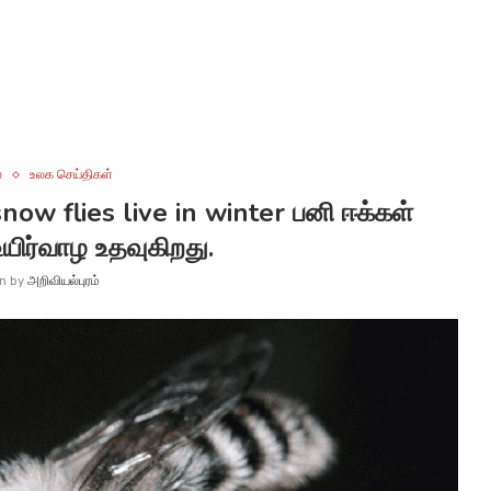
்
உலக செய்திகள்
now flies live in winter பனி ஈக்கள்
யிர்வாழ உதவுகிறது.
en by
அறிவியல்புரம்