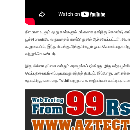
நீளமான உடலும் ஆறு கால்களும் மங்கலாக நகர்ந்து கொண்டு காட்டு
பூச்சி வெளியே வருவதைக் கண்டு துதில் ஆச்சரியப்பட்டார். சியா
கூறுகையில், இந்த விலங்கு அங்குமிங்கும் ஓடிக்கொண்டிருக்கிற
கற்றுக்கொண்டார்.
இது ஸ்னோ ஃப்ளை என்றும் அழைக்கப்படுகிறது. இது மற்ற பூச்
வெப்பநிலையில் எப்படியாவது சுற்றித் திரியும். இப்போது, பன
உதவுகிறது என்பதை Tuthill மற்றும் சக ஊழியர்கள் காட்டியுள்ளனர