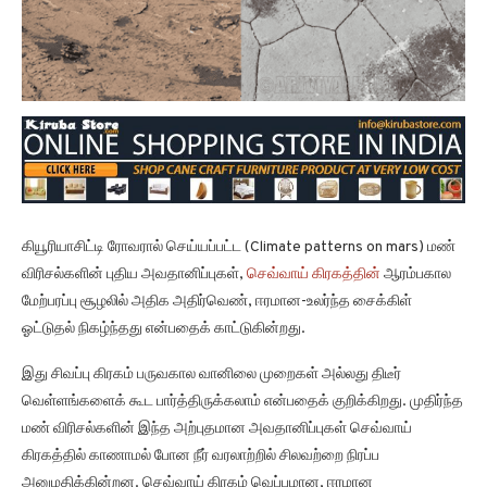
கியூரியாசிட்டி ரோவரால் செய்யப்பட்ட (Climate patterns on mars) மண்
விரிசல்களின் புதிய அவதானிப்புகள்,
செவ்வாய் கிரகத்தின்
ஆரம்பகால
மேற்பரப்பு சூழலில் அதிக அதிர்வெண், ஈரமான-உலர்ந்த சைக்கிள்
ஓட்டுதல் நிகழ்ந்தது என்பதைக் காட்டுகின்றது.
இது சிவப்பு கிரகம் பருவகால வானிலை முறைகள் அல்லது திடீர்
வெள்ளங்களைக் கூட பார்த்திருக்கலாம் என்பதைக் குறிக்கிறது. முதிர்ந்த
மண் விரிசல்களின் இந்த அற்புதமான அவதானிப்புகள் செவ்வாய்
கிரகத்தில் காணாமல் போன நீர் வரலாற்றில் சிலவற்றை நிரப்ப
அனுமதிக்கின்றன. செவ்வாய் கிரகம் வெப்பமான, ஈரமான