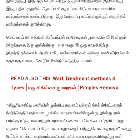
நுழைந்தது. இது ஒரு பெரிய சுற்றுச்சூழல் மாற்றத்தைக் குறிக்கிறது.
இந்த புதிய சூழலில், ஆராய்ச்சி குழு மண் விரிசல் வடிவங்களில்
மாற்றத்தைக் கண்டறிந்தது. இது மேற்பரப்பு காய்ந்திருக்கும் விதத்தில்
மாற்றத்தைக் குறிக்கிறது.
செவ்வாய் கிரகத்தின் மேற்பரப்பில் எபிசோடிகல் முறையில் நீர் இன்னும்
இருந்ததை இது குறிக்கிறது. அதாவது நீர் ஒரு காலத்திற்கு
இருந்திருக்கலாம். ஆவியாகி, பலகோணங்கள் அல்லது மண் விரிசல்கள்
உருவாகும் வரை மீண்டும் மீண்டும் வந்திருக்கலாம்.
READ ALSO THIS
Wart Treatment methods &
Types | மரு சிகிச்சை முறைகள் | Pimples Removal
“கியூரியாசிட்டி பணியின் முக்கிய கவனம் மற்றும் கேல் க்ரேட்டரைத்
தேர்ந்தெடுப்பதற்கான முக்கிய காரணங்களில் ஒன்று, இன்று நாம்
பார்க்கும் ‘சூடான மற்றும் ஈரமான’ பண்டைய செவ்வாய் ‘குளிர் மற்றும்
வறண்ட’ செவ்வாய் கிரகமாக மாறுவதைப் புரிந்துகொள்வதாகும்” என்று
பேட்ரிக் காஸ்டா கூறினார். களிமண் ஏரிக்கரை படிவுகளிலிருந்து உலர்