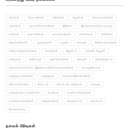
அரசியல்
அரசு பணிகள்
அறிவியல்
அழகியல்
அவசர செய்திகள்
ஆன்மிகம்
ஆராய்ச்சி செய்திகள்
இந்தியா
இலங்கைத் தமிழர் வரலாறு
உயிரியல்
உலக அரசியல்
உலக செய்திகள்
கல்வியியல்
கிரிக்கெட்
கிரைம் ரிப்போர்ட்
குழந்தைகள்
சமூகம்
சமையல்
சினிமா செய்திகள்
சினிமா திரைவிமர்சனம்
செய்திகள்
ஜோதிடம்
ட்ரெண்ட் மியூசிக்
தமிழநாடு
தமிழ் ஈழம்
துளி செய்திகள்
தொழில்
தொழில்நுட்பம்
நல்லவர்களாக்கப்பட்ட இந்திராகாந்தி கொலையாளிகள்
பொழுதுபோக்கு
மருத்துவ செய்திகள்
மருத்துவம்
மாயமான இரகசியங்கள்
மின் வாக்கெடுப்பு
மோட்டார்
லேட்டெஸ்ட் வீடியோஸ்
வரலாறு
வலைத் தொடர் விமர்சனம்
வானியல்
வானியல் செய்திகள்
வானிலை செய்திகள்
விஞ்ஞானிகள்
விளையாட்டு
விவசாயம்
வேலைவாய்ப்பு
தகவல் பிரிவுகள்