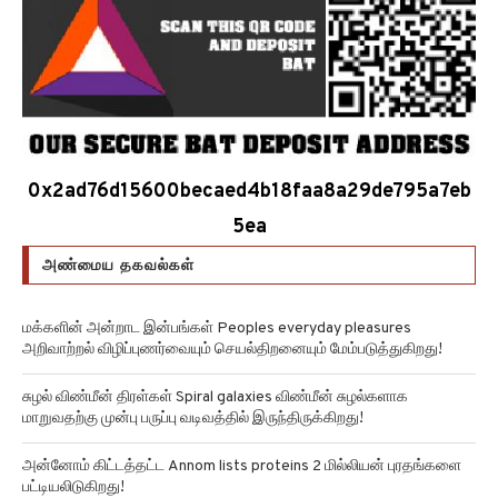
0x2ad76d15600becaed4b18faa8a29de795a7eb
5ea
அண்மைய தகவல்கள்
மக்களின் அன்றாட இன்பங்கள் Peoples everyday pleasures
அறிவாற்றல் விழிப்புணர்வையும் செயல்திறனையும் மேம்படுத்துகிறது!
சுழல் விண்மீன் திரள்கள் Spiral galaxies விண்மீன் சுழல்களாக
மாறுவதற்கு முன்பு பருப்பு வடிவத்தில் இருந்திருக்கிறது!
அன்னோம் கிட்டத்தட்ட Annom lists proteins 2 மில்லியன் புரதங்களை
பட்டியலிடுகிறது!