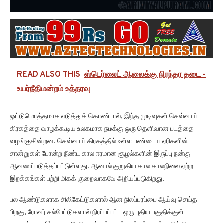
READ ALSO THIS
ஸ்டெர்லைட் ஆலைக்கு நிரந்தர தடை -
உயர்நீதிமன்றம் உத்தரவு
ஒட்டுமொத்தமாக எடுத்துக் கொண்டால், இந்த முடிவுகள் செவ்வாய்
கிரகத்தை வாழக்கூடிய உலகமாக நமக்கு ஒரு தெளிவான படத்தை
வழங்குகின்றன. செவ்வாய் கிரகத்தில் உள்ள பண்டைய ஏரிகளின்
சான்றுகள் போன்ற நீண்ட கால ஈரமான சூழல்களின் இருப்பு நன்கு
ஆவணப்படுத்தப்பட்டுள்ளது. ஆனால் குறுகிய கால காலநிலை ஏற்ற
இறக்கங்கள் பற்றி மிகக் குறைவாகவே அறியப்படுகிறது.
பல ஆண்டுகளாக சிலிகேட்டுகளால் ஆன நிலப்பரப்பை ஆய்வு செய்த
பிறகு, ரோவர் சல்பேட்டுகளால் நிரப்பப்பட்ட ஒரு புதிய பகுதிக்குள்