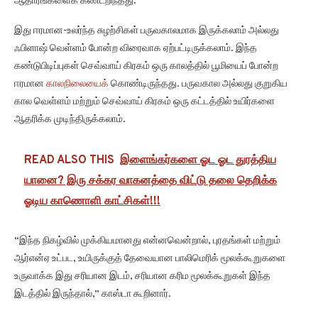
ஆதாரங்களைக் கண்டறிந்தது.
இது ஈரமான-உலர்ந்த சுழற்சிகள் பருவகாலமாக இருக்கலாம் அல்லது
ஃபிளாஷ் வெள்ளம் போன்ற விரைவாக ஏற்பட்டிருக்கலாம். இந்த
கண்டுபிடிப்புகள் செவ்வாய் கிரகம் ஒரு காலத்தில் பூமியைப் போன்ற
ஈரமான
காலநிலையைக்
கொண்டிருந்தது. பருவகால அல்லது குறுகிய
கால வெள்ளம் மற்றும் செவ்வாய் கிரகம் ஒரு கட்டத்தில் உயிர்களை
ஆதரிக்க முடிந்திருக்கலாம்.
READ ALSO THIS
இளைங்கர்களை ஓட ஓட துரத்திய
யானை? இரு சக்கர வாகனத்தை விட்டு தலை தெறிக்க
ஓடிய காணொளி காட்சிகள்!!!
“இந்த நிகழ்வில் முக்கியமானது என்னவென்றால், புரதங்கள் மற்றும்
ஆர்என்ஏ உட்பட, உயிருக்குத் தேவையான பாலிமெரிக் மூலக்கூறுகளை
உருவாக்க இது சரியான இடம், சரியான கரிம மூலக்கூறுகள் இந்த
இடத்தில் இருந்தால்,” காஸ்டா கூறினார்.