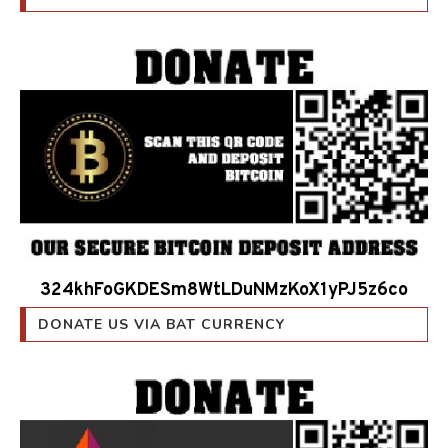
324khFoGKDESm8WtLDuNMzKoX1yPJ5z6co
DONATE US VIA BAT CURRENCY