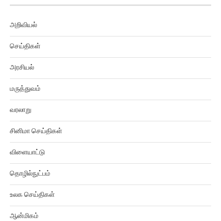
அறிவியல்
செய்திகள்
அரசியல்
மருத்துவம்
வரலாறு
சினிமா செய்திகள்
விளையாட்டு
தொழில்நுட்பம்
உலக செய்திகள்
ஆன்மிகம்