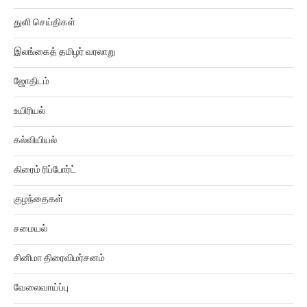
துளி செய்திகள்
இலங்கைத் தமிழர் வரலாறு
ஜோதிடம்
உயிரியல்
கல்வியியல்
கிரைம் ரிப்போர்ட்
குழந்தைகள்
சமையல்
சினிமா திரைவிமர்சனம்
வேலைவாய்ப்பு