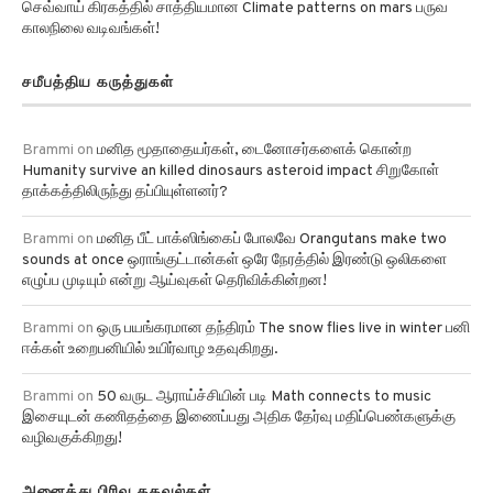
செவ்வாய் கிரகத்தில் சாத்தியமான Climate patterns on mars பருவ
காலநிலை வடிவங்கள்!
சமீபத்திய கருத்துகள்
Brammi
on
மனித மூதாதையர்கள், டைனோசர்களைக் கொன்ற
Humanity survive an killed dinosaurs asteroid impact சிறுகோள்
தாக்கத்திலிருந்து தப்பியுள்ளனர்?
Brammi
on
மனித பீட் பாக்ஸிங்கைப் போலவே Orangutans make two
sounds at once ஒராங்குட்டான்கள் ஒரே நேரத்தில் இரண்டு ஒலிகளை
எழுப்ப முடியும் என்று ஆய்வுகள் தெரிவிக்கின்றன!
Brammi
on
ஒரு பயங்கரமான தந்திரம் The snow flies live in winter பனி
ஈக்கள் உறைபனியில் உயிர்வாழ உதவுகிறது.
Brammi
on
50 வருட ஆராய்ச்சியின் படி Math connects to music
இசையுடன் கணிதத்தை இணைப்பது அதிக தேர்வு மதிப்பெண்களுக்கு
வழிவகுக்கிறது!
அனைத்து பிரிவு தகவல்கள்