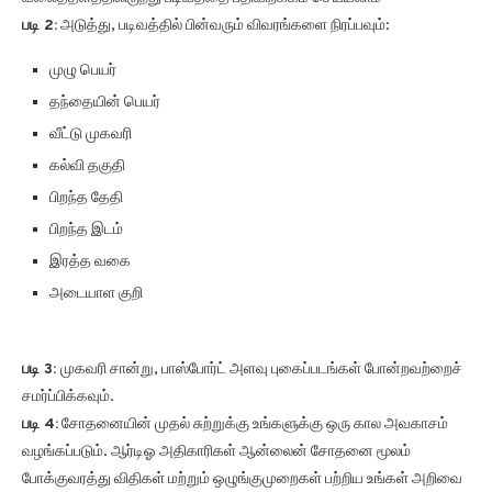
படி 2:
அடுத்து, படிவத்தில் பின்வரும் விவரங்களை நிரப்பவும்:
முழு பெயர்
தந்தையின் பெயர்
வீட்டு முகவரி
கல்வி தகுதி
பிறந்த தேதி
பிறந்த இடம்
இரத்த வகை
அடையாள குறி
படி 3:
முகவரி சான்று, பாஸ்போர்ட் அளவு புகைப்படங்கள் போன்றவற்றைச்
சமர்ப்பிக்கவும்.
படி 4:
சோதனையின் முதல் சுற்றுக்கு உங்களுக்கு ஒரு கால அவகாசம்
வழங்கப்படும். ஆர்டிஓ அதிகாரிகள் ஆன்லைன் சோதனை மூலம்
போக்குவரத்து விதிகள் மற்றும் ஒழுங்குமுறைகள் பற்றிய உங்கள் அறிவை