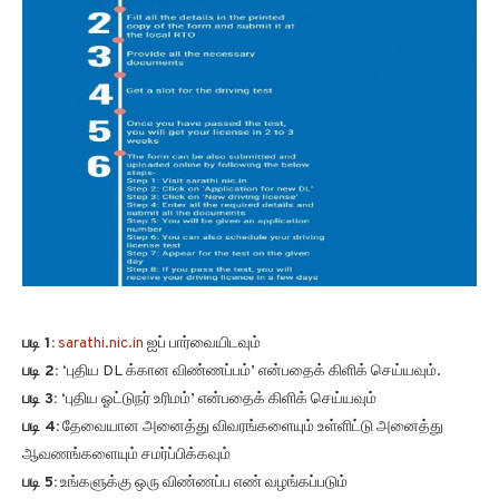
படி 1:
sarathi.nic.in
ஐப் பார்வையிடவும்
படி 2:
‘புதிய DL க்கான விண்ணப்பம்’ என்பதைக் கிளிக் செய்யவும்.
படி 3:
‘புதிய ஓட்டுநர் உரிமம்’ என்பதைக் கிளிக் செய்யவும்
படி 4:
தேவையான அனைத்து விவரங்களையும் உள்ளிட்டு அனைத்து
ஆவணங்களையும் சமர்ப்பிக்கவும்
படி 5:
உங்களுக்கு ஒரு விண்ணப்ப எண் வழங்கப்படும்