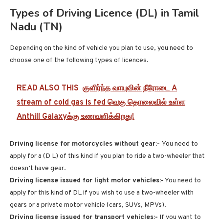
Types of Driving Licence (DL) in Tamil
Nadu (TN)
Depending on the kind of vehicle you plan to use, you need to
choose one of the following types of licences.
READ ALSO THIS
குளிர்ந்த வாயுவின் நீரோடை A
stream of cold gas is fed வெகு தொலைவில் உள்ள
Anthill Galaxyக்கு உணவளிக்கிறது!
Driving license for motorcycles without gear:-
You need to
apply for a (D L) of this kind if you plan to ride a two-wheeler that
doesn’t have gear.
Driving license issued for light motor vehicles:-
You need to
apply for this kind of DL if you wish to use a two-wheeler with
gears or a private motor vehicle (cars, SUVs, MPVs).
Driving license issued for transport vehicles:-
If you want to