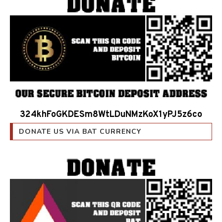
324khFoGKDESm8WtLDuNMzKoX1yPJ5z6co
DONATE US VIA BAT CURRENCY