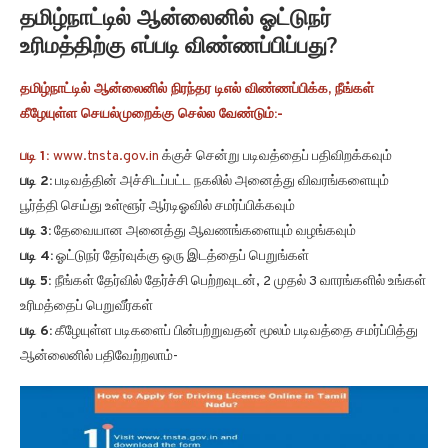
தமிழ்நாட்டில் ஆன்லைனில் ஓட்டுநர்
உரிமத்திற்கு எப்படி விண்ணப்பிப்பது?
தமிழ்நாட்டில் ஆன்லைனில் நிரந்தர டிஎல் விண்ணப்பிக்க, நீங்கள்
கீழேயுள்ள செயல்முறைக்கு செல்ல வேண்டும்:-
படி 1:
www.tnsta.gov.in
க்குச் சென்று படிவத்தைப் பதிவிறக்கவும்
படி 2:
படிவத்தின் அச்சிடப்பட்ட நகலில் அனைத்து விவரங்களையும்
பூர்த்தி செய்து உள்ளூர் ஆர்டிஓவில் சமர்ப்பிக்கவும்
படி 3:
தேவையான அனைத்து ஆவணங்களையும் வழங்கவும்
படி 4:
ஓட்டுநர் தேர்வுக்கு ஒரு இடத்தைப் பெறுங்கள்
படி 5:
நீங்கள் தேர்வில் தேர்ச்சி பெற்றவுடன், 2 முதல் 3 வாரங்களில் உங்கள்
உரிமத்தைப் பெறுவீர்கள்
படி 6:
கீழேயுள்ள படிகளைப் பின்பற்றுவதன் மூலம் படிவத்தை சமர்ப்பித்து
ஆன்லைனில் பதிவேற்றலாம்-