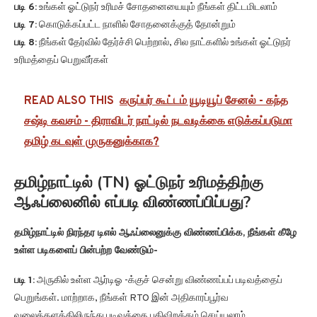
படி 6:
உங்கள் ஓட்டுநர் உரிமச் சோதனையையும் நீங்கள் திட்டமிடலாம்
படி 7:
கொடுக்கப்பட்ட நாளில் சோதனைக்குத் தோன்றும்
படி 8:
நீங்கள் தேர்வில் தேர்ச்சி பெற்றால், சில நாட்களில் உங்கள் ஓட்டுநர்
உரிமத்தைப் பெறுவீர்கள்
READ ALSO THIS
கருப்பர் கூட்டம் யூடியூப் சேனல் - கந்த
சஷ்டி கவசம் - திராவிடர் நாட்டில் நடவடிக்கை எடுக்கப்படுமா
தமிழ் கடவுள் முருகனுக்காக?
தமிழ்நாட்டில் (TN) ஓட்டுநர் உரிமத்திற்கு
ஆஃப்லைனில் எப்படி விண்ணப்பிப்பது?
தமிழ்நாட்டில் நிரந்தர டிஎல் ஆஃப்லைனுக்கு விண்ணப்பிக்க, நீங்கள் கீழே
உள்ள படிகளைப் பின்பற்ற வேண்டும்-
படி 1:
அருகில் உள்ள ஆர்டிஓ -க்குச் சென்று விண்ணப்பப் படிவத்தைப்
பெறுங்கள். மாற்றாக, நீங்கள் RTO இன் அதிகாரப்பூர்வ
வலைத்தளத்திலிருந்து படிவத்தை பதிவிறக்கம் செய்யலாம்