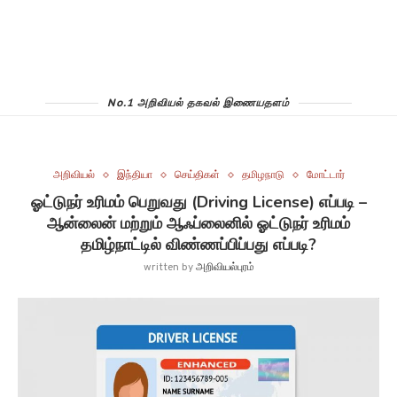
No.1 அறிவியல் தகவல் இணையதளம்
அறிவியல்
இந்தியா
செய்திகள்
தமிழநாடு
மோட்டார்
ஓட்டுநர் உரிமம் பெறுவது (Driving License) எப்படி –
ஆன்லைன் மற்றும் ஆஃப்லைனில் ஓட்டுநர் உரிமம்
தமிழ்நாட்டில் விண்ணப்பிப்பது எப்படி?
written by
அறிவியல்புரம்