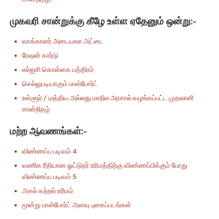
முகவரி சான்றுக்கு கீழே உள்ள ஏதேனும் ஒன்று:-
வாக்காளர் அடையாள அட்டை
ரேஷன் கார்டு
எல்ஐசி கொள்கை பத்திரம்
செல்லுபடியாகும் பாஸ்போர்ட்
உள்ளூர் / மத்திய அல்லது மாநில அரசால் வழங்கப்பட்ட முதலாளி
சான்றிதழ்
மற்ற ஆவணங்கள்:-
விண்ணப்ப படிவம் 4
வணிக ரீதியான ஓட்டுநர் உரிமத்திற்கு விண்ணப்பிக்கும் போது
விண்ணப்ப படிவம் 5
அசல் கற்றல் உரிமம்
மூன்று பாஸ்போர்ட் அளவு புகைப்படங்கள்