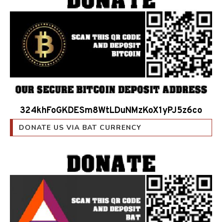
324khFoGKDESm8WtLDuNMzKoX1yPJ5z6co
DONATE US VIA BAT CURRENCY