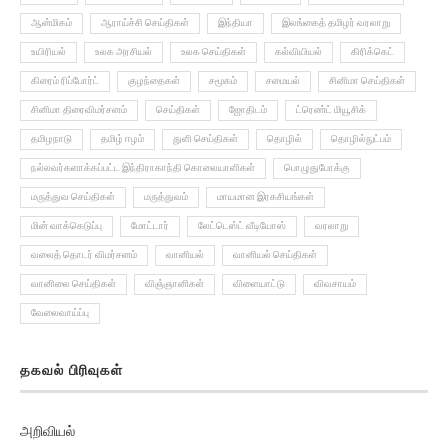
அரசியல்
அரசு பணிகள்
அறிவியல்
அழகியல்
அவசர செய்திகள்
ஆன்மிகம்
ஆராய்ச்சி செய்திகள்
இந்தியா
இலங்கைத் தமிழர் வரலாறு
உயிரியல்
உலக அரசியல்
உலக செய்திகள்
கல்வியியல்
கிரிக்கெட்
கிரைம் ரிப்போர்ட்
குழந்தைகள்
சமூகம்
சமையல்
சினிமா செய்திகள்
சினிமா திரைவிமர்சனம்
செய்திகள்
ஜோதிடம்
ட்ரெண்ட் மியூசிக்
தமிழநாடு
தமிழ் ஈழம்
துளி செய்திகள்
தொழில்
தொழில்நுட்பம்
நல்லவர்களாக்கப்பட்ட இந்திராகாந்தி கொலையாளிகள்
பொழுதுபோக்கு
மருத்துவ செய்திகள்
மருத்துவம்
மாயமான இரகசியங்கள்
மின் வாக்கெடுப்பு
மோட்டார்
லேட்டெஸ்ட் வீடியோஸ்
வரலாறு
வலைத் தொடர் விமர்சனம்
வானியல்
வானியல் செய்திகள்
வானிலை செய்திகள்
விஞ்ஞானிகள்
விளையாட்டு
விவசாயம்
வேலைவாய்ப்பு
தகவல் பிரிவுகள்
அறிவியல்