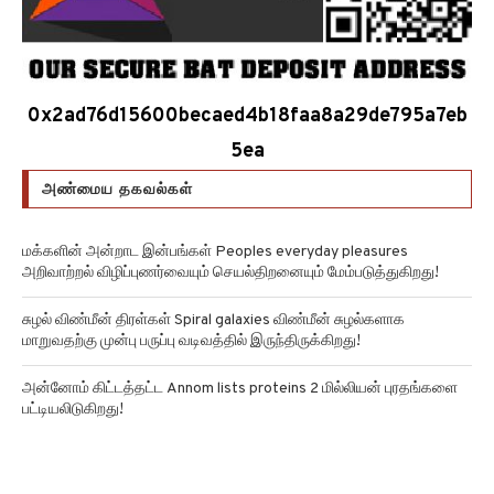
0x2ad76d15600becaed4b18faa8a29de795a7eb
5ea
அண்மைய தகவல்கள்
மக்களின் அன்றாட இன்பங்கள் Peoples everyday pleasures
அறிவாற்றல் விழிப்புணர்வையும் செயல்திறனையும் மேம்படுத்துகிறது!
சுழல் விண்மீன் திரள்கள் Spiral galaxies விண்மீன் சுழல்களாக
மாறுவதற்கு முன்பு பருப்பு வடிவத்தில் இருந்திருக்கிறது!
அன்னோம் கிட்டத்தட்ட Annom lists proteins 2 மில்லியன் புரதங்களை
பட்டியலிடுகிறது!