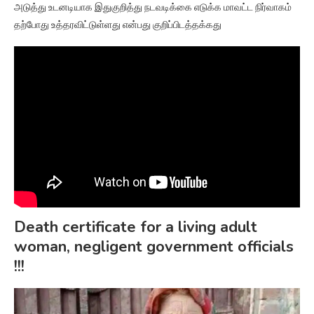
அடுத்து உடனடியாக இதுகுறித்து நடவடிக்கை எடுக்க மாவட்ட நிர்வாகம்
தற்போது உத்தரவிட்டுள்ளது என்பது குறிப்பிடத்தக்கது
Death certificate for a living adult
woman, negligent government officials
!!!