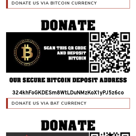
324khFoGKDESm8WtLDuNMzKoX1yPJ5z6co
DONATE US VIA BAT CURRENCY