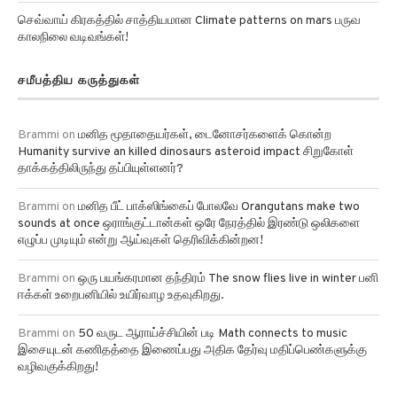
செவ்வாய் கிரகத்தில் சாத்தியமான Climate patterns on mars பருவ
காலநிலை வடிவங்கள்!
சமீபத்திய கருத்துகள்
Brammi
on
மனித மூதாதையர்கள், டைனோசர்களைக் கொன்ற
Humanity survive an killed dinosaurs asteroid impact சிறுகோள்
தாக்கத்திலிருந்து தப்பியுள்ளனர்?
Brammi
on
மனித பீட் பாக்ஸிங்கைப் போலவே Orangutans make two
sounds at once ஒராங்குட்டான்கள் ஒரே நேரத்தில் இரண்டு ஒலிகளை
எழுப்ப முடியும் என்று ஆய்வுகள் தெரிவிக்கின்றன!
Brammi
on
ஒரு பயங்கரமான தந்திரம் The snow flies live in winter பனி
ஈக்கள் உறைபனியில் உயிர்வாழ உதவுகிறது.
Brammi
on
50 வருட ஆராய்ச்சியின் படி Math connects to music
இசையுடன் கணிதத்தை இணைப்பது அதிக தேர்வு மதிப்பெண்களுக்கு
வழிவகுக்கிறது!
அனைத்து பிரிவு தகவல்கள்