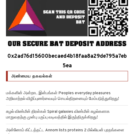
0x2ad76d15600becaed4b18faa8a29de795a7eb
5ea
அண்மைய தகவல்கள்
மக்களின் அன்றாட இன்பங்கள் Peoples everyday pleasures
அறிவாற்றல் விழிப்புணர்வையும் செயல்திறனையும் மேம்படுத்துகிறது!
சுழல் விண்மீன் திரள்கள் Spiral galaxies விண்மீன் சுழல்களாக
மாறுவதற்கு முன்பு பருப்பு வடிவத்தில் இருந்திருக்கிறது!
அன்னோம் கிட்டத்தட்ட Annom lists proteins 2 மில்லியன் புரதங்களை
பட்டியலிடுகிறது!