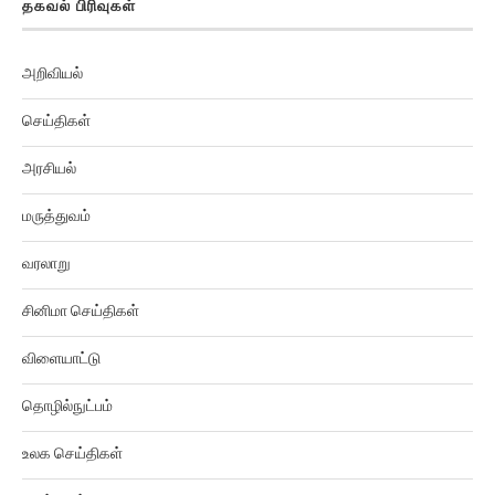
அறிவியல்
செய்திகள்
அரசியல்
மருத்துவம்
வரலாறு
சினிமா செய்திகள்
விளையாட்டு
தொழில்நுட்பம்
உலக செய்திகள்
ஆன்மிகம்