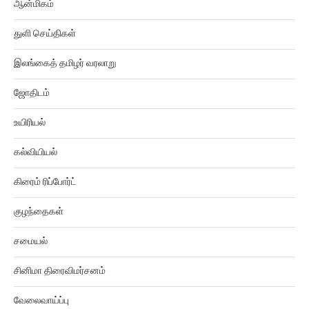
துளி செய்திகள்
இலங்கைத் தமிழர் வரலாறு
ஜோதிடம்
உயிரியல்
கல்வியியல்
கிரைம் ரிப்போர்ட்
குழந்தைகள்
சமையல்
சினிமா திரைவிமர்சனம்
வேலைவாய்ப்பு