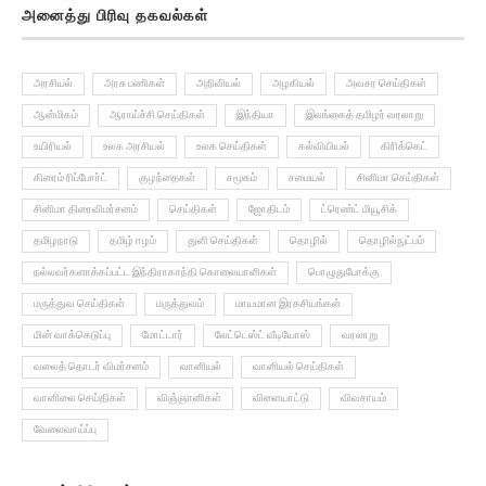
அரசியல்
அரசு பணிகள்
அறிவியல்
அழகியல்
அவசர செய்திகள்
ஆன்மிகம்
ஆராய்ச்சி செய்திகள்
இந்தியா
இலங்கைத் தமிழர் வரலாறு
உயிரியல்
உலக அரசியல்
உலக செய்திகள்
கல்வியியல்
கிரிக்கெட்
கிரைம் ரிப்போர்ட்
குழந்தைகள்
சமூகம்
சமையல்
சினிமா செய்திகள்
சினிமா திரைவிமர்சனம்
செய்திகள்
ஜோதிடம்
ட்ரெண்ட் மியூசிக்
தமிழநாடு
தமிழ் ஈழம்
துளி செய்திகள்
தொழில்
தொழில்நுட்பம்
நல்லவர்களாக்கப்பட்ட இந்திராகாந்தி கொலையாளிகள்
பொழுதுபோக்கு
மருத்துவ செய்திகள்
மருத்துவம்
மாயமான இரகசியங்கள்
மின் வாக்கெடுப்பு
மோட்டார்
லேட்டெஸ்ட் வீடியோஸ்
வரலாறு
வலைத் தொடர் விமர்சனம்
வானியல்
வானியல் செய்திகள்
வானிலை செய்திகள்
விஞ்ஞானிகள்
விளையாட்டு
விவசாயம்
வேலைவாய்ப்பு
தகவல் பிரிவுகள்