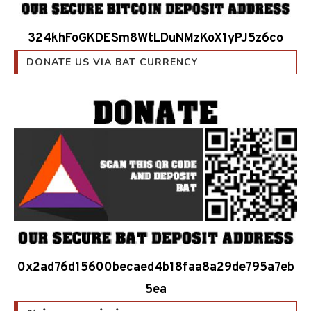
324khFoGKDESm8WtLDuNMzKoX1yPJ5z6co
DONATE US VIA BAT CURRENCY
0x2ad76d15600becaed4b18faa8a29de795a7eb
5ea
அண்மைய தகவல்கள்