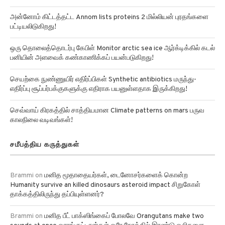
அன்னோம் கிட்டத்தட்ட Annom lists proteins 2 மில்லியன் புரதங்களை
பட்டியலிடுகிறது!
ஒரு தொலைத்தொடர்பு கேபிள் Monitor arctic sea ice ஆர்க்டிக்கில் கடல்
பனியின் அளவைக் கண்காணிக்கப் பயன்படுகிறது!
செயற்கை நுண்ணுயிர் எதிர்ப்பிகள் Synthetic antibiotics மருந்து-
எதிர்ப்பு சூப்பர்பக்குகளுக்கு எதிராக பயனுள்ளதாக இருக்கிறது!
செவ்வாய் கிரகத்தில் சாத்தியமான Climate patterns on mars பருவ
காலநிலை வடிவங்கள்!
சமீபத்திய கருத்துகள்
Brammi
on
மனித மூதாதையர்கள், டைனோசர்களைக் கொன்ற
Humanity survive an killed dinosaurs asteroid impact சிறுகோள்
தாக்கத்திலிருந்து தப்பியுள்ளனர்?
Brammi
on
மனித பீட் பாக்ஸிங்கைப் போலவே Orangutans make two
sounds at once ஒராங்குட்டான்கள் ஒரே நேரத்தில் இரண்டு ஒலிகளை
எழுப்ப முடியும் என்று ஆய்வுகள் தெரிவிக்கின்றன!