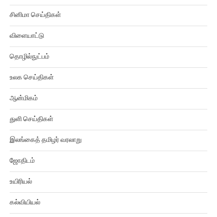
சினிமா செய்திகள்
விளையாட்டு
தொழில்நுட்பம்
உலக செய்திகள்
ஆன்மிகம்
துளி செய்திகள்
இலங்கைத் தமிழர் வரலாறு
ஜோதிடம்
உயிரியல்
கல்வியியல்
கிரைம் ரிப்போர்ட்