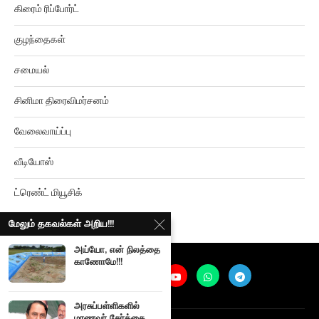
குழந்தைகள்
சமையல்
சினிமா திரைவிமர்சனம்
வேலைவாய்ப்பு
வீடியோஸ்
ட்ரெண்ட் மியூசிக்
மேலும் தகவல்கள் அறிய!!!
அய்யோ, என் நிலத்தை
காணோமே!!!
அரசுப்பள்ளிகளில்
@
2026
Ariviyalpuram. All rights reserved. |
Terms and Privacy
மாணவர் சேர்க்கை