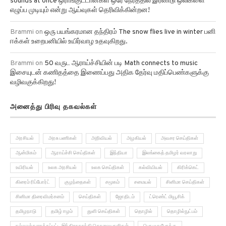
Brammi
on
ஒரு பயங்கரமான தந்திரம் The snow flies live in winter பனி
ஈக்கள் உறைபனியில் உயிர்வாழ உதவுகிறது.
Brammi
on
50 வருட ஆராய்ச்சியின் படி Math connects to music
இசையுடன் கணிதத்தை இணைப்பது அதிக தேர்வு மதிப்பெண்களுக்கு
வழிவகுக்கிறது!
அனைத்து பிரிவு தகவல்கள்
அரசியல்
அரசு பணிகள்
அறிவியல்
அழகியல்
அவசர செய்திகள்
ஆன்மிகம்
ஆராய்ச்சி செய்திகள்
இந்தியா
இலங்கைத் தமிழர் வரலாறு
உயிரியல்
உலக அரசியல்
உலக செய்திகள்
கல்வியியல்
கிரிக்கெட்
கிரைம் ரிப்போர்ட்
குழந்தைகள்
சமூகம்
சமையல்
சினிமா செய்திகள்
சினிமா திரைவிமர்சனம்
செய்திகள்
ஜோதிடம்
ட்ரெண்ட் மியூசிக்
தமிழநாடு
தமிழ் ஈழம்
துளி செய்திகள்
தொழில்
தொழில்நுட்பம்
நல்லவர்களாக்கப்பட்ட இந்திராகாந்தி கொலையாளிகள்
பொழுதுபோக்கு