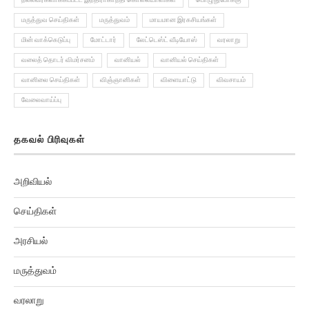
மருத்துவ செய்திகள்
மருத்துவம்
மாயமான இரகசியங்கள்
மின் வாக்கெடுப்பு
மோட்டார்
லேட்டெஸ்ட் வீடியோஸ்
வரலாறு
வலைத் தொடர் விமர்சனம்
வானியல்
வானியல் செய்திகள்
வானிலை செய்திகள்
விஞ்ஞானிகள்
விளையாட்டு
விவசாயம்
வேலைவாய்ப்பு
தகவல் பிரிவுகள்
அறிவியல்
செய்திகள்
அரசியல்
மருத்துவம்
வரலாறு