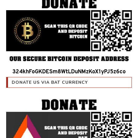
324khFoGKDESm8WtLDuNMzKoX1yPJ5z6co
DONATE US VIA BAT CURRENCY