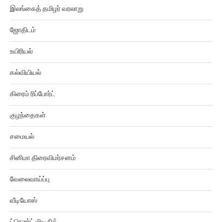
இலங்கைத் தமிழர் வரலாறு
ஜோதிடம்
உயிரியல்
கல்வியியல்
கிரைம் ரிப்போர்ட்
குழந்தைகள்
சமையல்
சினிமா திரைவிமர்சனம்
வேலைவாய்ப்பு
வீடியோஸ்
ட்ரெண்ட் மியூசிக்