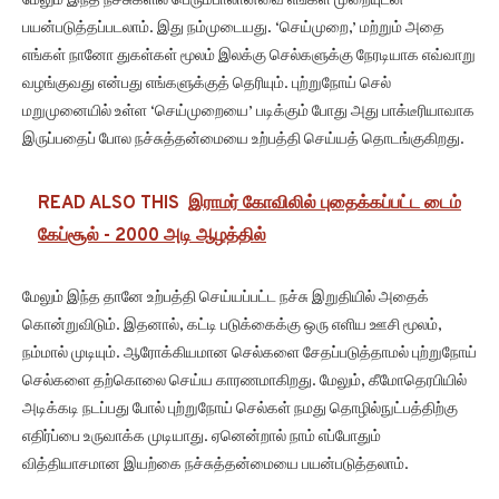
மேலும் இந்த நச்சுகளில் பெரும்பாலானவை எங்கள் முறையுடன்
பயன்படுத்தப்படலாம். இது நம்முடையது. ‘செய்முறை,’ மற்றும் அதை
எங்கள் நானோ துகள்கள் மூலம் இலக்கு செல்களுக்கு நேரடியாக எவ்வாறு
வழங்குவது என்பது எங்களுக்குத் தெரியும். புற்றுநோய் செல்
மறுமுனையில் உள்ள ‘செய்முறையை’ படிக்கும் போது அது பாக்டீரியாவாக
இருப்பதைப் போல நச்சுத்தன்மையை உற்பத்தி செய்யத் தொடங்குகிறது.
READ ALSO THIS
இராமர் கோவிலில் புதைக்கப்பட்ட டைம்
கேப்சூல் - 2000 அடி ஆழத்தில்
மேலும் இந்த தானே உற்பத்தி செய்யப்பட்ட நச்சு இறுதியில் அதைக்
கொன்றுவிடும். இதனால், கட்டி படுக்கைக்கு ஒரு எளிய ஊசி மூலம்,
நம்மால் முடியும். ஆரோக்கியமான செல்களை சேதப்படுத்தாமல் புற்றுநோய்
செல்களை தற்கொலை செய்ய காரணமாகிறது. மேலும், கீமோதெரபியில்
அடிக்கடி நடப்பது போல் புற்றுநோய் செல்கள் நமது தொழில்நுட்பத்திற்கு
எதிர்ப்பை உருவாக்க முடியாது. ஏனென்றால் நாம் எப்போதும்
வித்தியாசமான இயற்கை நச்சுத்தன்மையை பயன்படுத்தலாம்.