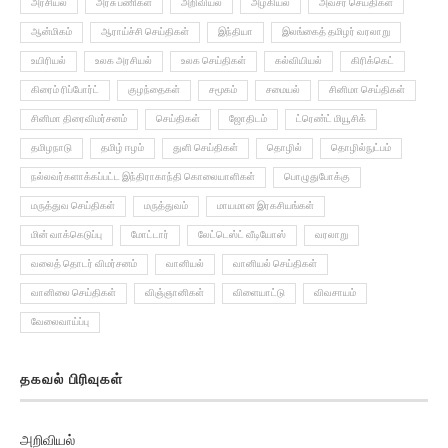
அரசியல்
அரசு பணிகள்
அறிவியல்
அழகியல்
அவசர செய்திகள்
ஆன்மிகம்
ஆராய்ச்சி செய்திகள்
இந்தியா
இலங்கைத் தமிழர் வரலாறு
உயிரியல்
உலக அரசியல்
உலக செய்திகள்
கல்வியியல்
கிரிக்கெட்
கிரைம் ரிப்போர்ட்
குழந்தைகள்
சமூகம்
சமையல்
சினிமா செய்திகள்
சினிமா திரைவிமர்சனம்
செய்திகள்
ஜோதிடம்
ட்ரெண்ட் மியூசிக்
தமிழநாடு
தமிழ் ஈழம்
துளி செய்திகள்
தொழில்
தொழில்நுட்பம்
நல்லவர்களாக்கப்பட்ட இந்திராகாந்தி கொலையாளிகள்
பொழுதுபோக்கு
மருத்துவ செய்திகள்
மருத்துவம்
மாயமான இரகசியங்கள்
மின் வாக்கெடுப்பு
மோட்டார்
லேட்டெஸ்ட் வீடியோஸ்
வரலாறு
வலைத் தொடர் விமர்சனம்
வானியல்
வானியல் செய்திகள்
வானிலை செய்திகள்
விஞ்ஞானிகள்
விளையாட்டு
விவசாயம்
வேலைவாய்ப்பு
தகவல் பிரிவுகள்
அறிவியல்