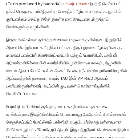
(Toxin produced by bacteria)
பாக்டீரியாவால்
உற்பத்தி செய்யப்பட்ட
நச்சுப்பொருளை எம்ஆர்என்ஏ (மெசஞ்சர் ஆர்என்ஏ) மூலக்கூறுகளில்
குறியாக்கம் செய்து இந்த துகள்களை நேரடியாக புற்றுநோய்
செல்களுக்கு வழங்கினர்.
இதனால் செல்கள் நச்சுத்தன்மையை உருவாக்குகின்றன. இறுதியில்
அவை வெற்றிகரமாக அழிக்கப்பட்டன. திருப்புமுனை ஆய்வு பிஎச்.டி.
மாணவி யாஸ்மின் கிரானோட்-மடோக் மற்றும் பேராசிரியர். டான் பீர்,
ஆர்என்ஏ சிகிச்சையின் வளர்ச்சியில் முன்னோடியாகவும், ஷ்முனிஸ்
ஸ்கூல் ஆஃப் பயோமெடிசின் அண்ட் கேன்சர் ரிசர்ச்சில் நானோமெடிசின்
ஆய்வகத்தின் தலைவராகவும், TAU இன் VP R&D ஆகவும்
பணியாற்றுகின்றனர். ஆய்வின் முடிவுகள் தெரனோஸ்டிக்ஸில்
வெளியிடப்பட்டன.
பேராசிரியர் பீர் விளக்குகிறார், பல பாக்டீரியாக்கள் நச்சுகளை
சுரக்கின்றன. இவற்றில் மிகவும் பிரபலமானது போடோக்ஸ் சிகிச்சையில்
செலுத்தப்படும் போட்லினம் டாக்ஸின் ஆகும். மற்றொரு உன்னதமான
சிகிச்சை நுட்பம் கீமோதெரபி ஆகும். இது புற்றுநோய் செல்களை திறம்பட
கொல்ல இரத்த ஓட்டத்தின் மூலம் சிறிய மூலக்கூறுகளை வழங்குவதை