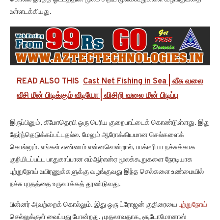
உள்ளடக்கியது.
READ ALSO THIS
Cast Net Fishing in Sea | வீசு வலை
வீசி மீன் பிடிக்கும் வீடியோ | விசிறி வலை மீன் பிடிப்பு
இருப்பினும், கீமோதெரபி ஒரு பெரிய குறைபாட்டைக் கொண்டுள்ளது. இது
தேர்ந்தெடுக்கப்பட்டதல்ல. மேலும் ஆரோக்கியமான செல்களைக்
கொல்லும். எங்கள் எண்ணம் என்னவென்றால், பாக்டீரியா நச்சுக்காக
குறியிடப்பட்ட பாதுகாப்பான எம்ஆர்என்ஏ மூலக்கூறுகளை நேரடியாக
புற்றுநோய் உயிரணுக்களுக்கு வழங்குவது இந்த செல்களை உண்மையில்
நச்சு புரதத்தை உருவாக்கத் தூண்டுவது.
பின்னர் அவற்றைக் கொல்லும். இது ஒரு ட்ரோஜன் குதிரையை
புற்றுநோய்
செல்லுக்குள் வைப்பது போன்றது. முதலாவதாக, சூடோமோனாஸ்