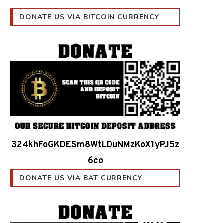
DONATE US VIA BITCOIN CURRENCY
324khFoGKDESm8WtLDuNMzKoX1yPJ5z
6co
DONATE US VIA BAT CURRENCY