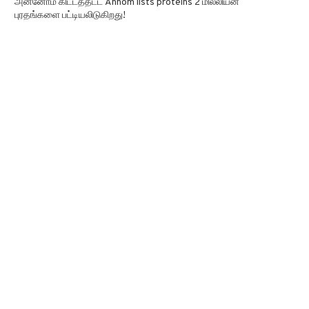
அன்னோம் கிட்டத்தட்ட Annom lists proteins 2 மில்லியன்
புரதங்களை பட்டியலிடுகிறது!