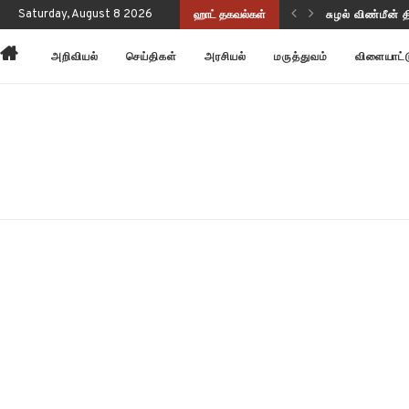
சுழல் விண்மீன் 
Saturday, August 8 2026
ஹாட் தகவல்கள்
அன்னோம் கிட்ட
அறிவியல்
செய்திகள்
அரசியல்
மருத்துவம்
விளையாட்