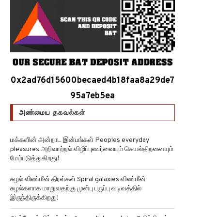
0x2ad76d15600becaed4b18faa8a29de7
95a7eb5ea
அண்மைய தகவல்கள்
மக்களின் அன்றாட இன்பங்கள் Peoples everyday
pleasures அறிவாற்றல் விழிப்புணர்வையும் செயல்திறனையும்
மேம்படுத்துகிறது!
சுழல் விண்மீன் திரள்கள் Spiral galaxies விண்மீன்
சுழல்களாக மாறுவதற்கு முன்பு பருப்பு வடிவத்தில்
இருந்திருக்கிறது!