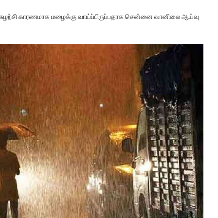
ு சுழற்சி காரணமாக மழைக்கு வாய்ப்பிருப்பதாக சென்னை வானிலை ஆய்வு