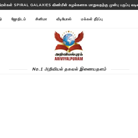
திரள்கள் SPIRAL GALAXIES விண்மீன் சுழல்களாக மாறுவதற்கு முன்பு பருப்பு வடிவத
த்தட்ட ANNOM LISTS PROTEINS 2 மில்லியன் புரதங்களை பட்டியலிடுகிறது!
டு
ஜோதிடம்
சினிமா
வீடியோஸ்
மக்கள் தீர்ப்பு
No.1 அறிவியல் தகவல் இணையதளம்