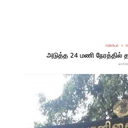
அறிவியல்
ச
அடுத்த 24 மணி நேரத்தில் தமி
writt