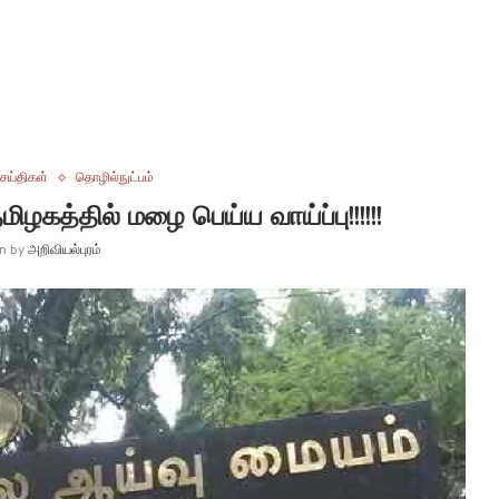
ெய்திகள்
தொழில்நுட்பம்
ழகத்தில் மழை பெய்ய வாய்ப்பு!!!!!!
en by
அறிவியல்புரம்