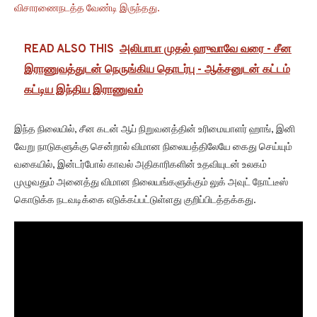
விசாரணைநடத்த வேண்டி இருந்தது.
READ ALSO THIS
அலிபாபா முதல் ஹுவாவே வரை - சீன
இராணுவத்துடன் நெருங்கிய தொடர்பு - ஆக்சனுடன் கட்டம்
கட்டிய இந்திய இராணுவம்
இந்த நிலையில், சீன கடன் ஆப் நிறுவனத்தின் உரிமையாளர் ஹாங், இனி
வேறு நாடுகளுக்கு சென்றால் விமான நிலையத்திலேயே கைது செய்யும்
வகையில், இன்டர்போல் காவல் அதிகாரிகளின் உதவியுடன் உலகம்
முழுவதும் அனைத்து விமான நிலையங்களுக்கும் லுக் அவுட் நோட்டீஸ்
கொடுக்க நடவடிக்கை எடுக்கப்பட்டுள்ளது குறிப்பிடத்தக்கது.