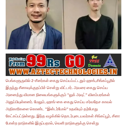
பெங்களூருவில் 2-சீனர்கள் கைது செய்யப்பட்டதும் ஹாங்,சிங்கப்பூரில்
இருந்து சீனாவுக்குதப்பிச் சென்று விட்டார். அவரை கைது செய்ய
அனைத்து விமான நிலையங்களுக்கும் “லுக் அவுட்” விளம்பரங்கள்
அனுப்பியுள்ளனர். மேலும், ஹாங்-கை கைது செய்ய சர்வதேச காவல்
அதிகாரிகளை கொண்ட “இன்டர்போல்” உதவியும் தற்போது
கேட்கப்பட்டுள்ளது. இந்த வழக்கில் தொடர்புடையவர்கள் சிங்கப்பூர், சீனா
போன்ற நாடுகளில் இருப்பதால், வெளி நாடுகளுக்கு சென்று