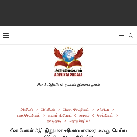
No.1 அறிவியல் தகவல் இணையதளம்
அரசியல்
அறிவியல்
அவசர செய்திகள்
இந்தியா
உலக செய்திகள்
கிரைம் ரிப்போர்ட்
சமூகம்
செய்திகள்
தமிழநாடு
தொழில்நுட்பம்
சீன லோன் ஆப் நிறுவன உரிமையாளரை கைது செய்ய