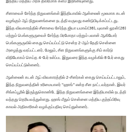
இந்திய மத்திய அரசு தீவிரமாக களம் இறங்கியுள்ளது.
சீனாவைச் சேர்ந்த நிறுவனங்கள் இந்தியாவில் ஆன்லைன் மூலமாக கடன்
வழங்கும் ஆப் நிறுவனங்களை நடத்தி வருவது கண்டுபிடிக்கப்பட்டது.
இந்த விவகாரத்தில் சீனாவை சேர்ந்த ஜியா யமாவ்(38), யுவான் லூன்(28)
மற்றும் பெங்களூருவைச் சேர்ந்த பிரமோதா மற்றும் பவான் ஆகியோர்
பெங்களூருவில் கைது செய்யப்பட்டு சென்ற 2-ஆம் தேதி சென்னை
அழைத்து வரப்பட்டனர். மேலும், சீன நிறுவனங்களுக்கு சிம் கார்டு
விநியோகம் செய்த 4-பேர் உள்ப்பட இதுவரை இந்த வழக்கில் 8 பேர் கைது
செய்யப்பட்டுள்ளனர்.
ஆன்லைன் கடன் ஆப் விவகாரத்தில் 2-சீனர்கள் கைது செய்யப்பட்டாலும்,
இந்த நிறுவனத்தின் உரிமையாளர் “ஹாங்” என்ற சீன நாட்டவர்தான். இவர்
சிங்கப்பூரில் இருந்துகொண்டே இந்த நிறுவனங்களை இந்தியாவில் நடத்தி
வந்தது தெரியவந்துள்ளது. ஹாங் மீதும் சென்னை மத்திய குற்றப்பிரிவு
காவல் அதிகாரிகள் வழக்குப்பதிவு செய்துள்ளனர்.