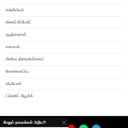
கல்வியியல்
கிரைம் ரிப்போர்ட்
குழந்தைகள்
சமையல்
சினிமா திரைவிமர்சனம்
வேலைவாய்ப்பு
வீடியோஸ்
ட்ரெண்ட் மியூசிக்
மேலும் தகவல்கள் அறிய!!!