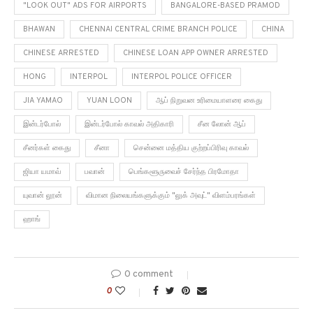
"LOOK OUT" ADS FOR AIRPORTS
BANGALORE-BASED PRAMOD
BHAWAN
CHENNAI CENTRAL CRIME BRANCH POLICE
CHINA
CHINESE ARRESTED
CHINESE LOAN APP OWNER ARRESTED
HONG
INTERPOL
INTERPOL POLICE OFFICER
JIA YAMAO
YUAN LOON
ஆப் நிறுவன உரிமையாளரை கைது
இன்டர்போல்
இன்டர்போல் காவல் அதிகாரி
சீன லோன் ஆப்
சீனர்கள் கைது
சீனா
சென்னை மத்திய குற்றப்பிரிவு காவல்
ஜியா யமாவ்
பவான்
பெங்களூருவைச் சேர்ந்த பிரமோதா
யுவான் லூன்
விமான நிலையங்களுக்கும் "லுக் அவுட்" விளம்பரங்கள்
ஹாங்
0 comment
0