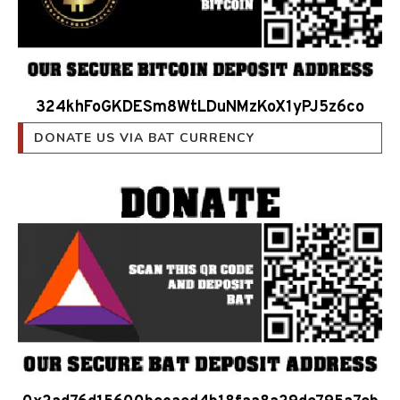
324khFoGKDESm8WtLDuNMzKoX1yPJ5z6co
DONATE US VIA BAT CURRENCY