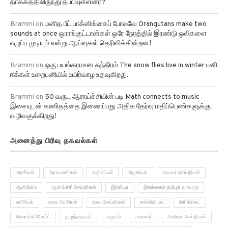
தாக்கத்திலிருந்து தப்பியுள்ளனர்?
Brammi
on
மனித பீட் பாக்ஸிங்கைப் போலவே Orangutans make two
sounds at once ஒராங்குட்டான்கள் ஒரே நேரத்தில் இரண்டு ஒலிகளை
எழுப்ப முடியும் என்று ஆய்வுகள் தெரிவிக்கின்றன!
Brammi
on
ஒரு பயங்கரமான தந்திரம் The snow flies live in winter பனி
ஈக்கள் உறைபனியில் உயிர்வாழ உதவுகிறது.
Brammi
on
50 வருட ஆராய்ச்சியின் படி Math connects to music
இசையுடன் கணிதத்தை இணைப்பது அதிக தேர்வு மதிப்பெண்களுக்கு
வழிவகுக்கிறது!
அனைத்து பிரிவு தகவல்கள்
அரசியல்
அரசு பணிகள்
அறிவியல்
அழகியல்
அவசர செய்திகள்
ஆன்மிகம்
ஆராய்ச்சி செய்திகள்
இந்தியா
இலங்கைத் தமிழர் வரலாறு
உயிரியல்
உலக அரசியல்
உலக செய்திகள்
கல்வியியல்
கிரிக்கெட்
கிரைம் ரிப்போர்ட்
குழந்தைகள்
சமூகம்
சமையல்
சினிமா செய்திகள்