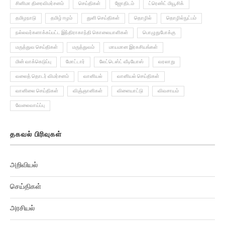
சினிமா திரைவிமர்சனம்
செய்திகள்
ஜோதிடம்
ட்ரெண்ட் மியூசிக்
தமிழநாடு
தமிழ் ஈழம்
துளி செய்திகள்
தொழில்
தொழில்நுட்பம்
நல்லவர்களாக்கப்பட்ட இந்திராகாந்தி கொலையாளிகள்
பொழுதுபோக்கு
மருத்துவ செய்திகள்
மருத்துவம்
மாயமான இரகசியங்கள்
மின் வாக்கெடுப்பு
மோட்டார்
லேட்டெஸ்ட் வீடியோஸ்
வரலாறு
வலைத் தொடர் விமர்சனம்
வானியல்
வானியல் செய்திகள்
வானிலை செய்திகள்
விஞ்ஞானிகள்
விளையாட்டு
விவசாயம்
வேலைவாய்ப்பு
தகவல் பிரிவுகள்
அறிவியல்
செய்திகள்
அரசியல்