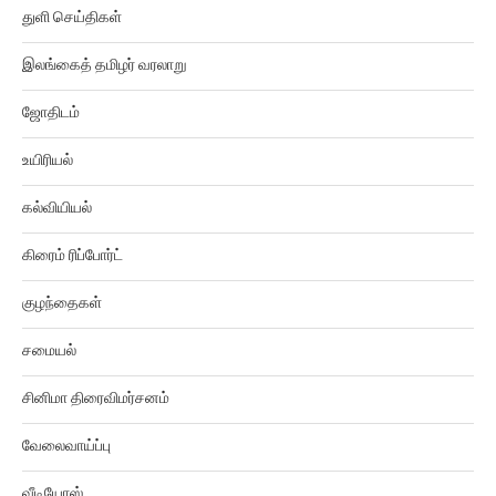
துளி செய்திகள்
இலங்கைத் தமிழர் வரலாறு
ஜோதிடம்
உயிரியல்
கல்வியியல்
கிரைம் ரிப்போர்ட்
குழந்தைகள்
சமையல்
சினிமா திரைவிமர்சனம்
வேலைவாய்ப்பு
வீடியோஸ்