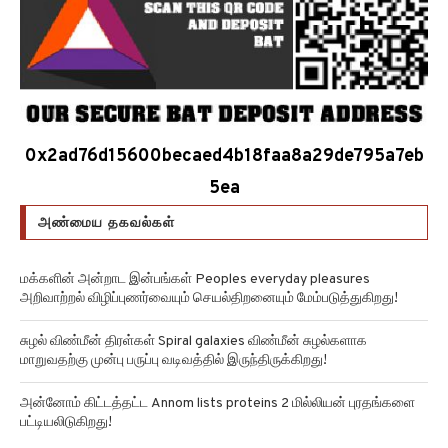
0x2ad76d15600becaed4b18faa8a29de795a7eb
5ea
அண்மைய தகவல்கள்
மக்களின் அன்றாட இன்பங்கள் Peoples everyday pleasures
அறிவாற்றல் விழிப்புணர்வையும் செயல்திறனையும் மேம்படுத்துகிறது!
சுழல் விண்மீன் திரள்கள் Spiral galaxies விண்மீன் சுழல்களாக
மாறுவதற்கு முன்பு பருப்பு வடிவத்தில் இருந்திருக்கிறது!
அன்னோம் கிட்டத்தட்ட Annom lists proteins 2 மில்லியன் புரதங்களை
பட்டியலிடுகிறது!