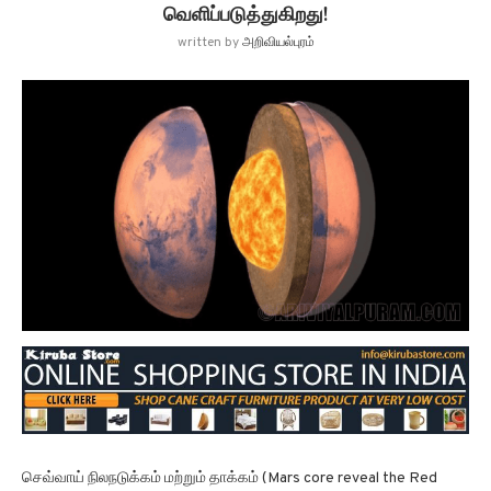
வெளிப்படுத்துகிறது!
written by
அறிவியல்புரம்
செவ்வாய் நிலநடுக்கம் மற்றும் தாக்கம் (Mars core reveal the Red