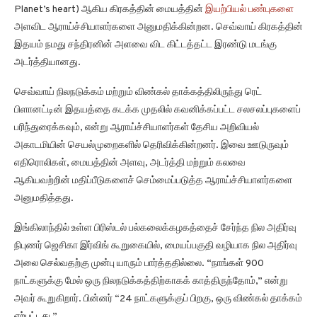
Planet’s heart) ஆகிய கிரகத்தின் மையத்தின்
இயற்பியல் பண்புகளை
அளவிட ஆராய்ச்சியாளர்களை அனுமதிக்கின்றன. செவ்வாய் கிரகத்தின்
இதயம் நமது சந்திரனின் அளவை விட கிட்டத்தட்ட இரண்டு மடங்கு
அடர்த்தியானது.
செவ்வாய் நிலநடுக்கம் மற்றும் விண்கல் தாக்கத்திலிருந்து ரெட்
பிளானட்டின் இதயத்தை கடக்க முதலில் கவனிக்கப்பட்ட சலசலப்புகளைப்
பரிந்துரைக்கவும், என்று ஆராய்ச்சியாளர்கள் தேசிய அறிவியல்
அகாடமியின் செயல்முறைகளில் தெரிவிக்கின்றனர். இவை ஊடுருவும்
எதிரொலிகள், மையத்தின் அளவு, அடர்த்தி மற்றும் கலவை
ஆகியவற்றின் மதிப்பீடுகளைச் செம்மைப்படுத்த ஆராய்ச்சியாளர்களை
அனுமதித்தது.
இங்கிலாந்தில் உள்ள பிரிஸ்டல் பல்கலைக்கழகத்தைச் சேர்ந்த நில அதிர்வு
நிபுணர் ஜெசிகா இர்விங் கூறுகையில், மையப்பகுதி வழியாக நில அதிர்வு
அலை செல்வதற்கு முன்பு யாரும் பார்த்ததில்லை. “நாங்கள் 900
நாட்களுக்கு மேல் ஒரு நிலநடுக்கத்திற்காகக் காத்திருந்தோம்,” என்று
அவர் கூறுகிறார். பின்னர் “24 நாட்களுக்குப் பிறகு, ஒரு விண்கல் தாக்கம்
ஏற்பட்டது.”