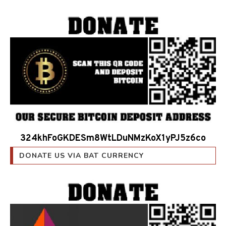
324khFoGKDESm8WtLDuNMzKoX1yPJ5z6co
DONATE US VIA BAT CURRENCY