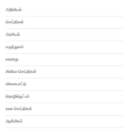
அறிவியல்
செய்திகள்
அரசியல்
மருத்துவம்
வரலாறு
சினிமா செய்திகள்
விளையாட்டு
தொழில்நுட்பம்
உலக செய்திகள்
ஆன்மிகம்