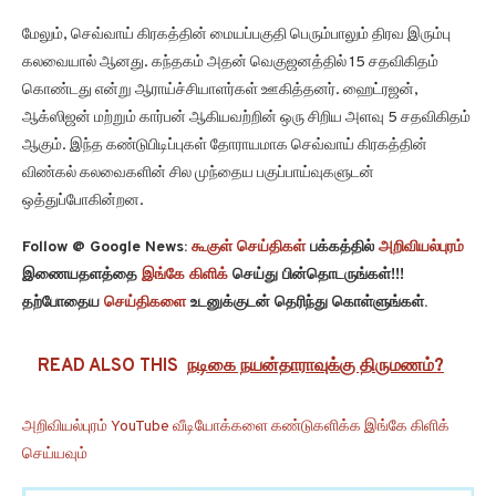
மேலும், செவ்வாய் கிரகத்தின் மையப்பகுதி பெரும்பாலும் திரவ இரும்பு
கலவையால் ஆனது. கந்தகம் அதன் வெகுஜனத்தில் 15 சதவிகிதம்
கொண்டது என்று ஆராய்ச்சியாளர்கள் ஊகித்தனர். ஹைட்ரஜன்,
ஆக்ஸிஜன் மற்றும் கார்பன் ஆகியவற்றின் ஒரு சிறிய அளவு 5 சதவிகிதம்
ஆகும். இந்த கண்டுபிடிப்புகள் தோராயமாக செவ்வாய் கிரகத்தின்
விண்கல் கலவைகளின் சில முந்தைய பகுப்பாய்வுகளுடன்
ஒத்துப்போகின்றன.
Follow @ Google News:
கூகுள் செய்திகள்
பக்கத்தில்
அறிவியல்புரம்
இணையதளத்தை
இங்கே கிளிக்
செய்து பின்தொடருங்கள்!!!
தற்போதைய
செய்திகளை
உடனுக்குடன் தெரிந்து கொள்ளுங்கள்.
READ ALSO THIS
நடிகை நயன்தாராவுக்கு திருமணம்?
அறிவியல்புரம் YouTube வீடியோக்களை கண்டுகளிக்க இங்கே கிளிக்
செய்யவும்