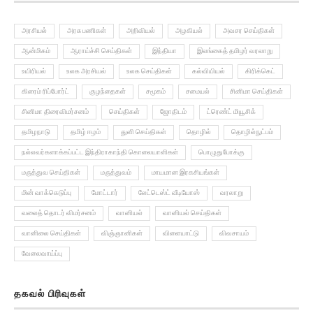
அரசியல்
அரசு பணிகள்
அறிவியல்
அழகியல்
அவசர செய்திகள்
ஆன்மிகம்
ஆராய்ச்சி செய்திகள்
இந்தியா
இலங்கைத் தமிழர் வரலாறு
உயிரியல்
உலக அரசியல்
உலக செய்திகள்
கல்வியியல்
கிரிக்கெட்
கிரைம் ரிப்போர்ட்
குழந்தைகள்
சமூகம்
சமையல்
சினிமா செய்திகள்
சினிமா திரைவிமர்சனம்
செய்திகள்
ஜோதிடம்
ட்ரெண்ட் மியூசிக்
தமிழநாடு
தமிழ் ஈழம்
துளி செய்திகள்
தொழில்
தொழில்நுட்பம்
நல்லவர்களாக்கப்பட்ட இந்திராகாந்தி கொலையாளிகள்
பொழுதுபோக்கு
மருத்துவ செய்திகள்
மருத்துவம்
மாயமான இரகசியங்கள்
மின் வாக்கெடுப்பு
மோட்டார்
லேட்டெஸ்ட் வீடியோஸ்
வரலாறு
வலைத் தொடர் விமர்சனம்
வானியல்
வானியல் செய்திகள்
வானிலை செய்திகள்
விஞ்ஞானிகள்
விளையாட்டு
விவசாயம்
வேலைவாய்ப்பு
தகவல் பிரிவுகள்