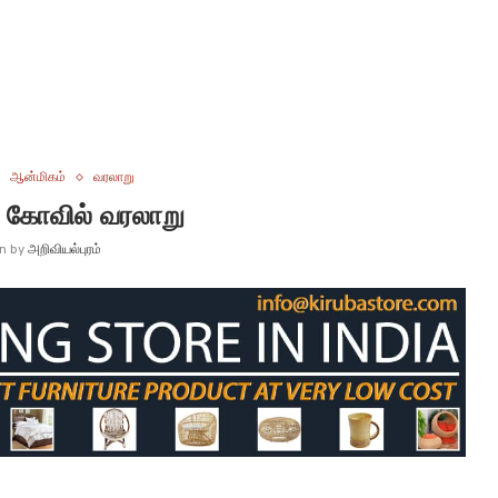
ஆன்மிகம்
வரலாறு
் கோவில் வரலாறு
en by
அறிவியல்புரம்