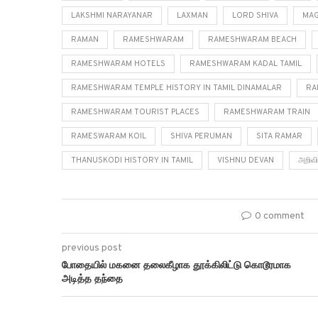
LAKSHMI NARAYANAR
LAXMAN
LORD SHIVA
MAG
RAMAN
RAMESHWARAM
RAMESHWARAM BEACH
RAMESHWARAM HOTELS
RAMESHWARAM KADAL TAMIL
RAMESHWARAM TEMPLE HISTORY IN TAMIL DINAMALAR
RA
RAMESHWARAM TOURIST PLACES
RAMESHWARAM TRAIN
RAMESWARAM KOIL
SHIVA PERUMAN
SITA RAMAR
THANUSKODI HISTORY IN TAMIL
VISHNU DEVAN
அறிவி
0 comment
previous post
போதையில் மகனை தலைகீழாக தூக்கிலிட்டு கொடூரமாக
அடித்த தந்தை