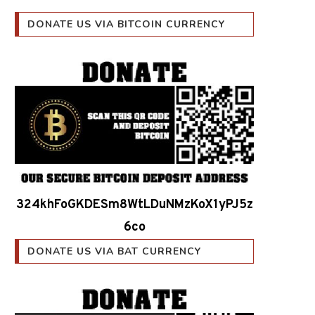
DONATE US VIA BITCOIN CURRENCY
324khFoGKDESm8WtLDuNMzKoX1yPJ5z
6co
DONATE US VIA BAT CURRENCY