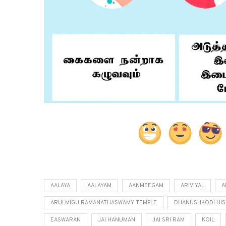
AALAYA
AALAYAM
AANMEEGAM
ARIVIYAL
A
ARULMIGU RAMANATHASWAMY TEMPLE
DHANUSHKODI HIS
EASWARAN
JAI HANUMAN
JAI SRI RAM
KOIL