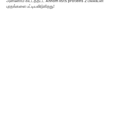
அன்னோம் கிட்டத்தட்ட Annom lists proteins 2 மில்லியன்
புரதங்களை பட்டியலிடுகிறது!