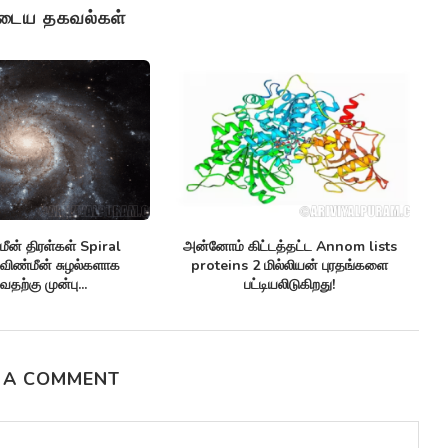
ுடைய தகவல்கள்
onitor
செயற்கை நுண்ணுயிர் எதிர்ப்பிகள்
செவ்வாய் கிரகத்
ல்...
Synthetic antibiotics மருந்து-எதிர்ப்பு
Climate pattern
சூப்பர்பக்குகளுக்கு எதிராக
காலநி
பயனுள்ளதாக...
 A COMMENT