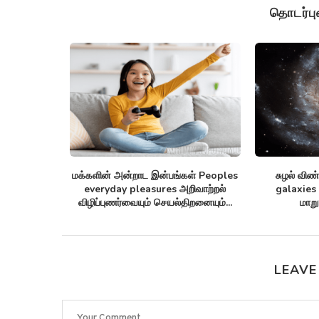
தொடர்ப
அன்னோம் கிட்டத்தட்ட Annom lists
ஒரு தொலைத்தொடர்பு கேபிள் M
proteins 2 மில்லியன் புரதங்களை
arctic sea ice ஆர்க்டிக்கில் கட
பட்டியலிடுகிறது!
LEAVE