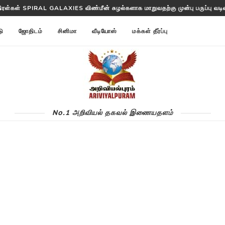
திரள்கள் SPIRAL GALAXIES விண்மீன் சுழல்களாக மாறுவதற்கு முன்பு பருப்பு வடிவத
டு
ஜோதிடம்
சினிமா
வீடியோஸ்
மக்கள் தீர்ப்பு
No.1 அறிவியல் தகவல் இணையதளம்