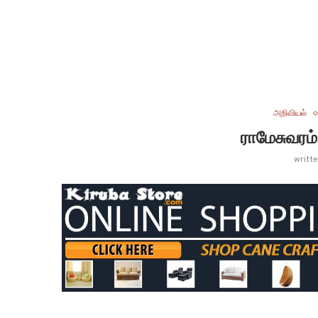
அறிவியல்
ராமேசுவரம
writt