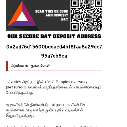
0x2ad76d15600becaed4b18faa8a29de7
95a7eb5ea
அண்மைய தகவல்கள்
மக்களின் அன்றாட இன்பங்கள் Peoples everyday
pleasures அறிவாற்றல் விழிப்புணர்வையும் செயல்திறனையும்
மேம்படுத்துகிறது!
சுழல் விண்மீன் திரள்கள் Spiral galaxies விண்மீன்
சுழல்களாக மாறுவதற்கு முன்பு பருப்பு வடிவத்தில்
இருந்திருக்கிறது!