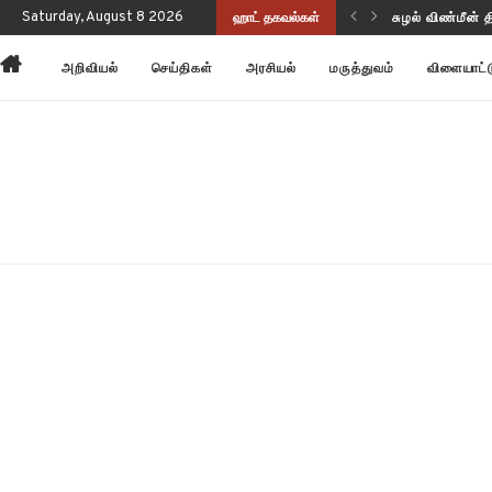
ப்புணர்வையும் செயல்திறனையும் மேம்படுத்துகிறது!
Saturday, August 8 2026
ஹாட் தகவல்கள்
சுழல் விண்மீன் 
அறிவியல்
செய்திகள்
அரசியல்
மருத்துவம்
விளையாட்