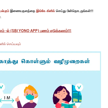
ல்புரம்
இணையதளத்தை
இங்கே கிளிக்
செய்து பின்தொடருங்கள்!!!
.
ிஎம் -ல் (SBI YONO APP) பணம் எடுக்கலாம்!!!
ளிக் செய்யவும்