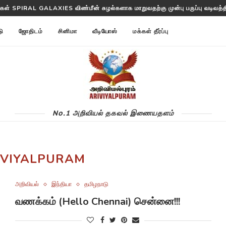
ள்கள் SPIRAL GALAXIES விண்மீன் சுழல்களாக மாறுவதற்கு முன்பு பருப்பு வடிவத்தில
டு
ஜோதிடம்
சினிமா
வீடியோஸ்
மக்கள் தீர்ப்பு
No.1 அறிவியல் தகவல் இணையதளம்
IVIYALPURAM
அறிவியல்
இந்தியா
தமிழநாடு
வணக்கம் (Hello Chennai) சென்னை!!!