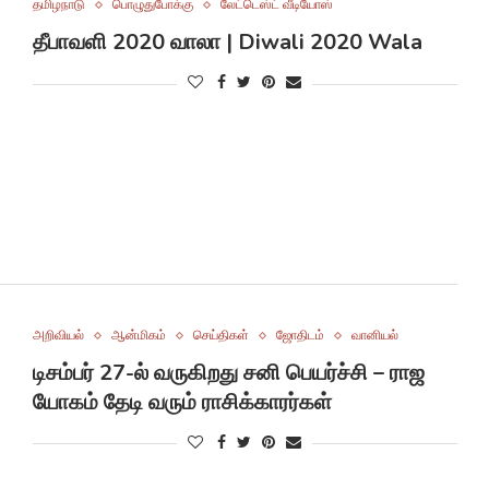
தமிழநாடு
பொழுதுபோக்கு
லேட்டெஸ்ட் வீடியோஸ்
தீபாவளி 2020 வாலா | Diwali 2020 Wala
அறிவியல்
ஆன்மிகம்
செய்திகள்
ஜோதிடம்
வானியல்
டிசம்பர் 27-ல் வருகிறது சனி பெயர்ச்சி – ராஜ
யோகம் தேடி வரும் ராசிக்காரர்கள்