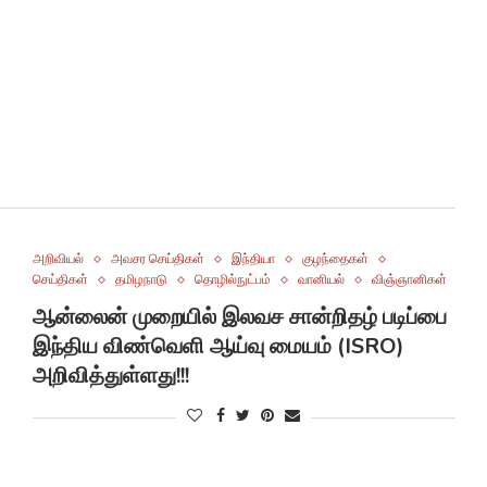
அறிவியல்
அவசர செய்திகள்
இந்தியா
குழந்தைகள்
செய்திகள்
தமிழநாடு
தொழில்நுட்பம்
வானியல்
விஞ்ஞானிகள்
ஆன்லைன் முறையில் இலவச சான்றிதழ் படிப்பை
இந்திய விண்வெளி ஆய்வு மையம் (ISRO)
அறிவித்துள்ளது!!!