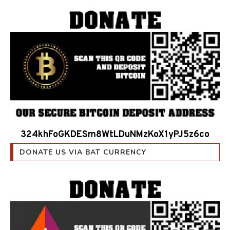
324khFoGKDESm8WtLDuNMzKoX1yPJ5z6co
DONATE US VIA BAT CURRENCY