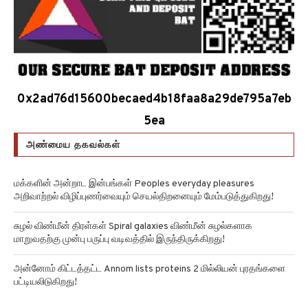
0x2ad76d15600becaed4b18faa8a29de795a7eb
5ea
அண்மைய தகவல்கள்
மக்களின் அன்றாட இன்பங்கள் Peoples everyday pleasures
அறிவாற்றல் விழிப்புணர்வையும் செயல்திறனையும் மேம்படுத்துகிறது!
சுழல் விண்மீன் திரள்கள் Spiral galaxies விண்மீன் சுழல்களாக
மாறுவதற்கு முன்பு பருப்பு வடிவத்தில் இருந்திருக்கிறது!
அன்னோம் கிட்டத்தட்ட Annom lists proteins 2 மில்லியன் புரதங்களை
பட்டியலிடுகிறது!