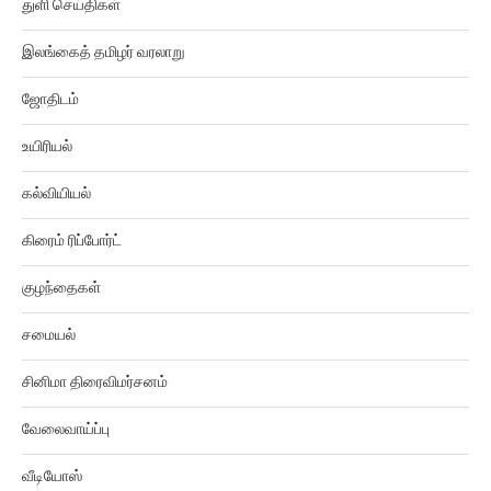
இலங்கைத் தமிழர் வரலாறு
ஜோதிடம்
உயிரியல்
கல்வியியல்
கிரைம் ரிப்போர்ட்
குழந்தைகள்
சமையல்
சினிமா திரைவிமர்சனம்
வேலைவாய்ப்பு
வீடியோஸ்