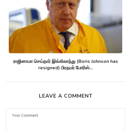
உக்ரைன் (Ukraine) சுயவிவரம் – காலவரிசை!!!
LEAVE A COMMENT