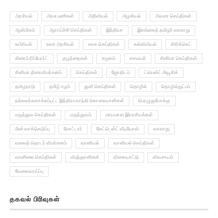
அரசியல்
அரசு பணிகள்
அறிவியல்
அழகியல்
அவசர செய்திகள்
ஆன்மிகம்
ஆராய்ச்சி செய்திகள்
இந்தியா
இலங்கைத் தமிழர் வரலாறு
உயிரியல்
உலக அரசியல்
உலக செய்திகள்
கல்வியியல்
கிரிக்கெட்
கிரைம் ரிப்போர்ட்
குழந்தைகள்
சமூகம்
சமையல்
சினிமா செய்திகள்
சினிமா திரைவிமர்சனம்
செய்திகள்
ஜோதிடம்
ட்ரெண்ட் மியூசிக்
தமிழநாடு
தமிழ் ஈழம்
துளி செய்திகள்
தொழில்
தொழில்நுட்பம்
நல்லவர்களாக்கப்பட்ட இந்திராகாந்தி கொலையாளிகள்
பொழுதுபோக்கு
மருத்துவ செய்திகள்
மருத்துவம்
மாயமான இரகசியங்கள்
மின் வாக்கெடுப்பு
மோட்டார்
லேட்டெஸ்ட் வீடியோஸ்
வரலாறு
வலைத் தொடர் விமர்சனம்
வானியல்
வானியல் செய்திகள்
வானிலை செய்திகள்
விஞ்ஞானிகள்
விளையாட்டு
விவசாயம்
வேலைவாய்ப்பு
தகவல் பிரிவுகள்