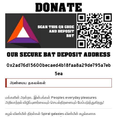
0x2ad76d15600becaed4b18faa8a29de795a7eb
5ea
அண்மைய தகவல்கள்
மக்களின் அன்றாட இன்பங்கள் Peoples everyday pleasures
அறிவாற்றல் விழிப்புணர்வையும் செயல்திறனையும் மேம்படுத்துகிறது!
சுழல் விண்மீன் திரள்கள் Spiral galaxies விண்மீன் சுழல்களாக
மாறுவதற்கு முன்பு பருப்பு வடிவத்தில் இருந்திருக்கிறது!