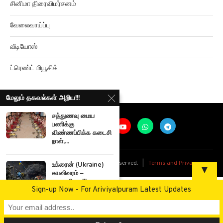
வேலைவாய்ப்பு
வீடியோஸ்
ட்ரெண்ட் மியூசிக்
மேலும் தகவல்கள் அறிய!!!
சத்துணவு மைய
பணிக்கு
விண்ணப்பிக்க கடைசி
நாள்,...
@
2026
Ariviyalpuram. All rights reserved. |
Terms and Privacy
உக்ரைன் (Ukraine)
▼
சுயவிவரம் –
காலவரிசை!!!
Sign-up Now - For Ariviyalpuram Latest Updates
கொலை வழக்காகப்
பதிவு – சாத்தான்குளம்
தந்தை-மகன்...