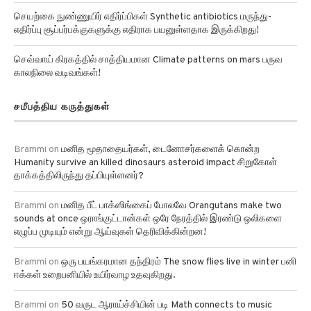
செயற்கை நுண்ணுயிர் எதிர்ப்பிகள் Synthetic antibiotics மருந்து-
எதிர்ப்பு சூப்பர்பக்குகளுக்கு எதிராக பயனுள்ளதாக இருக்கிறது!
செவ்வாய் கிரகத்தில் சாத்தியமான Climate patterns on mars பருவ
காலநிலை வடிவங்கள்!
சமீபத்திய கருத்துகள்
Brammi
on
மனித மூதாதையர்கள், டைனோசர்களைக் கொன்ற
Humanity survive an killed dinosaurs asteroid impact சிறுகோள்
தாக்கத்திலிருந்து தப்பியுள்ளனர்?
Brammi
on
மனித பீட் பாக்ஸிங்கைப் போலவே Orangutans make two
sounds at once ஒராங்குட்டான்கள் ஒரே நேரத்தில் இரண்டு ஒலிகளை
எழுப்ப முடியும் என்று ஆய்வுகள் தெரிவிக்கின்றன!
Brammi
on
ஒரு பயங்கரமான தந்திரம் The snow flies live in winter பனி
ஈக்கள் உறைபனியில் உயிர்வாழ உதவுகிறது.
Brammi
on
50 வருட ஆராய்ச்சியின் படி Math connects to music
இசையுடன் கணிதத்தை இணைப்பது அதிக தேர்வு மதிப்பெண்களுக்கு