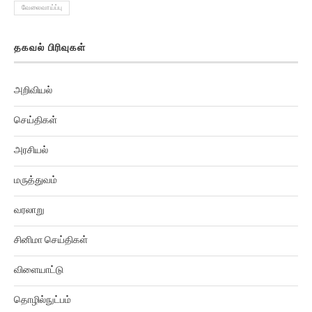
தகவல் பிரிவுகள்
அறிவியல்
செய்திகள்
அரசியல்
மருத்துவம்
வரலாறு
சினிமா செய்திகள்
விளையாட்டு
தொழில்நுட்பம்