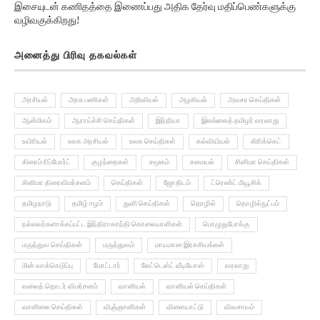
வழிவகுக்கிறது!
அனைத்து பிரிவு தகவல்கள்
அரசியல்
அரசு பணிகள்
அறிவியல்
அழகியல்
அவசர செய்திகள்
ஆன்மிகம்
ஆராய்ச்சி செய்திகள்
இந்தியா
இலங்கைத் தமிழர் வரலாறு
உயிரியல்
உலக அரசியல்
உலக செய்திகள்
கல்வியியல்
கிரிக்கெட்
கிரைம் ரிப்போர்ட்
குழந்தைகள்
சமூகம்
சமையல்
சினிமா செய்திகள்
சினிமா திரைவிமர்சனம்
செய்திகள்
ஜோதிடம்
ட்ரெண்ட் மியூசிக்
தமிழநாடு
தமிழ் ஈழம்
துளி செய்திகள்
தொழில்
தொழில்நுட்பம்
நல்லவர்களாக்கப்பட்ட இந்திராகாந்தி கொலையாளிகள்
பொழுதுபோக்கு
மருத்துவ செய்திகள்
மருத்துவம்
மாயமான இரகசியங்கள்
மின் வாக்கெடுப்பு
மோட்டார்
லேட்டெஸ்ட் வீடியோஸ்
வரலாறு
வலைத் தொடர் விமர்சனம்
வானியல்
வானியல் செய்திகள்
வானிலை செய்திகள்
விஞ்ஞானிகள்
விளையாட்டு
விவசாயம்
வேலைவாய்ப்பு