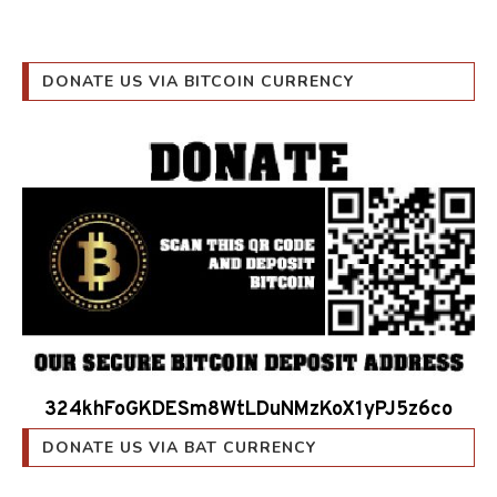
DONATE US VIA BITCOIN CURRENCY
324khFoGKDESm8WtLDuNMzKoX1yPJ5z6co
DONATE US VIA BAT CURRENCY