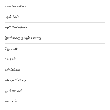
உலக செய்திகள்
ஆன்மிகம்
துளி செய்திகள்
இலங்கைத் தமிழர் வரலாறு
ஜோதிடம்
உயிரியல்
கல்வியியல்
கிரைம் ரிப்போர்ட்
குழந்தைகள்
சமையல்
சினிமா திரைவிமர்சனம்