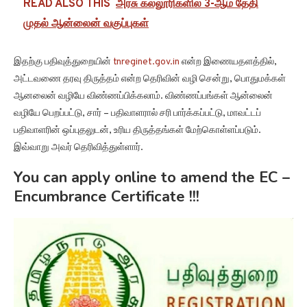
READ ALSO THIS
அரசு கல்லூரிகளில் 3-ஆம் தேதி
முதல் ஆன்லைன் வகுப்புகள்
இதற்கு பதிவுத்துறையின்
tnreginet.gov.in
என்ற இணையதளத்தில்,
அட்டவணை தரவு திருத்தம் என்ற தெரிவின் வழி சென்று, பொதுமக்கள்
ஆனலைன் வழியே விண்ணப்பிக்கலாம். விண்ணப்பங்கள் ஆன்லைன்
வழியே பெறப்பட்டு, சார் – பதிவாளரால் சரி பார்க்கப்பட்டு, மாவட்டப்
பதிவாளரின் ஒப்புதலுடன், உரிய திருத்தங்கள் மேற்கொள்ளப்படும்.
இவ்வாறு அவர் தெரிவித்துள்ளார்.
You can apply online to amend the EC –
Encumbrance Certificate !!!