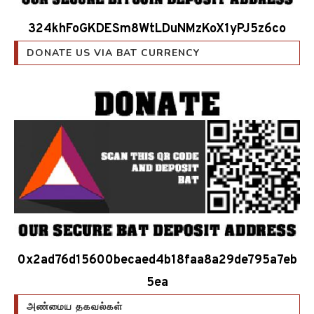
324khFoGKDESm8WtLDuNMzKoX1yPJ5z6co
DONATE US VIA BAT CURRENCY
0x2ad76d15600becaed4b18faa8a29de795a7eb
5ea
அண்மைய தகவல்கள்