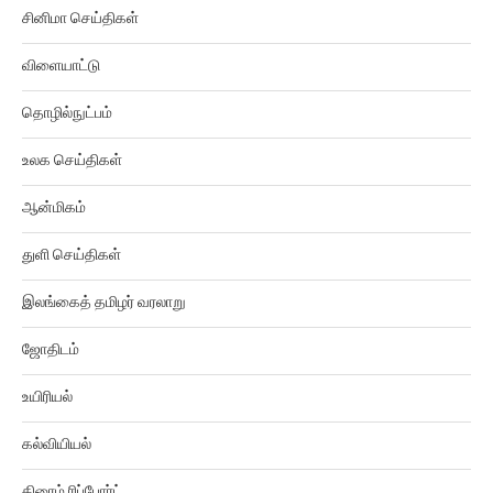
சினிமா செய்திகள்
விளையாட்டு
தொழில்நுட்பம்
உலக செய்திகள்
ஆன்மிகம்
துளி செய்திகள்
இலங்கைத் தமிழர் வரலாறு
ஜோதிடம்
உயிரியல்
கல்வியியல்
கிரைம் ரிப்போர்ட்