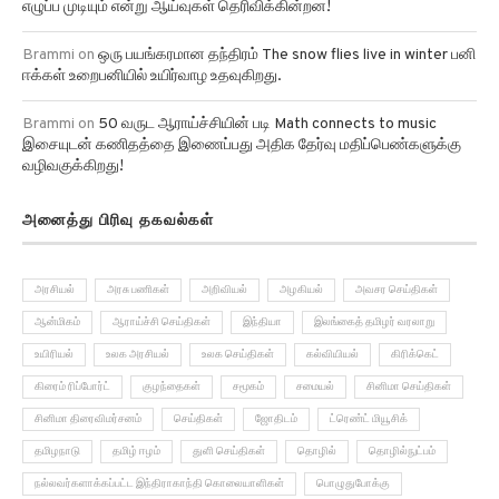
எழுப்ப முடியும் என்று ஆய்வுகள் தெரிவிக்கின்றன!
Brammi
on
ஒரு பயங்கரமான தந்திரம் The snow flies live in winter பனி
ஈக்கள் உறைபனியில் உயிர்வாழ உதவுகிறது.
Brammi
on
50 வருட ஆராய்ச்சியின் படி Math connects to music
இசையுடன் கணிதத்தை இணைப்பது அதிக தேர்வு மதிப்பெண்களுக்கு
வழிவகுக்கிறது!
அனைத்து பிரிவு தகவல்கள்
அரசியல்
அரசு பணிகள்
அறிவியல்
அழகியல்
அவசர செய்திகள்
ஆன்மிகம்
ஆராய்ச்சி செய்திகள்
இந்தியா
இலங்கைத் தமிழர் வரலாறு
உயிரியல்
உலக அரசியல்
உலக செய்திகள்
கல்வியியல்
கிரிக்கெட்
கிரைம் ரிப்போர்ட்
குழந்தைகள்
சமூகம்
சமையல்
சினிமா செய்திகள்
சினிமா திரைவிமர்சனம்
செய்திகள்
ஜோதிடம்
ட்ரெண்ட் மியூசிக்
தமிழநாடு
தமிழ் ஈழம்
துளி செய்திகள்
தொழில்
தொழில்நுட்பம்
நல்லவர்களாக்கப்பட்ட இந்திராகாந்தி கொலையாளிகள்
பொழுதுபோக்கு