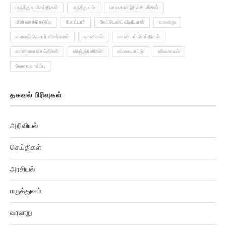
மருத்துவ செய்திகள்
மருத்துவம்
மாயமான இரகசியங்கள்
மின் வாக்கெடுப்பு
மோட்டார்
லேட்டெஸ்ட் வீடியோஸ்
வரலாறு
வலைத் தொடர் விமர்சனம்
வானியல்
வானியல் செய்திகள்
வானிலை செய்திகள்
விஞ்ஞானிகள்
விளையாட்டு
விவசாயம்
வேலைவாய்ப்பு
தகவல் பிரிவுகள்
அறிவியல்
செய்திகள்
அரசியல்
மருத்துவம்
வரலாறு