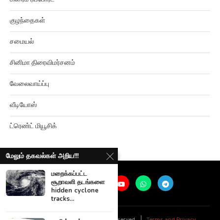
குழந்தைகள்
சமையல்
சினிமா திரைவிமர்சனம்
வேலைவாய்ப்பு
வீடியோஸ்
ட்ரெண்ட் மியூசிக்
மேலும் தகவல்கள் அறிய!!!
மறைக்கப்பட்ட
சூறாவளி தடங்களை
hidden cyclone
tracks...
@
2026
Ariviyalpuram. All rights reserved. |
Terms and Privacy