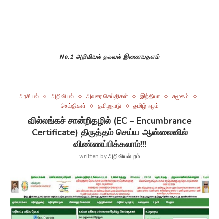
No.1 அறிவியல் தகவல் இணையதளம்
அரசியல்
அறிவியல்
அவசர செய்திகள்
இந்தியா
சமூகம்
செய்திகள்
தமிழநாடு
தமிழ் ஈழம்
வில்லங்கச் சான்றிதழில் (EC – Encumbrance
Certificate) திருத்தம் செய்ய ஆன்லைனில்
விண்ணப்பிக்கலாம்!!!
written by
அறிவியல்புரம்