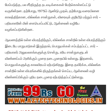
மேம்படுத்த, பல சீர்திருத்த நடவடிக்கைகள் மேற்கொள்ளப்பட்டு
வருகின்றன. தற்போது, 1975ம் ஆண்டு முதல், தற்போது வரையிலான
காலத்திற்கான, வில்லங்க சான்றுகள், விரைவுக் குறியீடு மற்றும் சார் –
பதிவாளரின் மின் கையொப்பமிட்டு, ஆன்லைன் வழியே
வழங்கப்படுகின்றன.
ஆவணத்தில் உள்ள விபரத்திற்கும், வில்லங்க சான்றில் உள்ள விபரத்திற்கும்
இடையே மாறுபாடுகள் இருந்தால், பொதுமக்கள் சம்பந்தப்பட்ட சார் –
பதிவாளர் அலுவலகங்களுக்கு சென்று, உரிய சான்றுகளுடன்
விண்ணப்பம் அளிக்கும் முறை நடைமுறையில் உள்ளது. இதனால்,
பொதுமக்களுக்கு காலவிரயம் ஏற்படுகிறது. இதை தவிர்க்க, வில்லங்க
சான்றில் உள்ள விபரங்களில் திருத்தங்கள் செய்ய, ஆன்லைன் வழி
விண்ணப்பிக்கும் புதிய நடைமுறை ஏற்படுத்தப்பட்டுள்ளது.