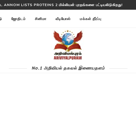
்ட ANNOM LISTS PROTEINS 2 மில்லியன் புரதங்களை பட்டியலிடுகிறது!
டு
ஜோதிடம்
சினிமா
வீடியோஸ்
மக்கள் தீர்ப்பு
No.1 அறிவியல் தகவல் இணையதளம்