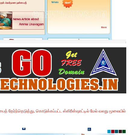
பைத் தேர்ந்தெடுத்து, கொடுக்கப்பட்ட ஸ்கிரீன்ஷாட்டில் மேல் வலது மூலையில்