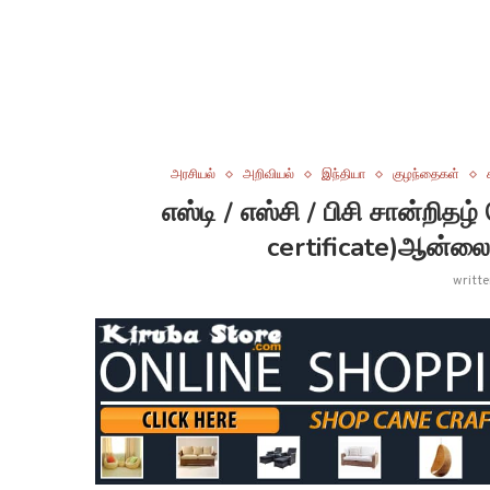
அரசியல்
அறிவியல்
இந்தியா
குழந்தைகள்
எஸ்டி / எஸ்சி / பிசி சான்றி
certificate)ஆன்லை
writt