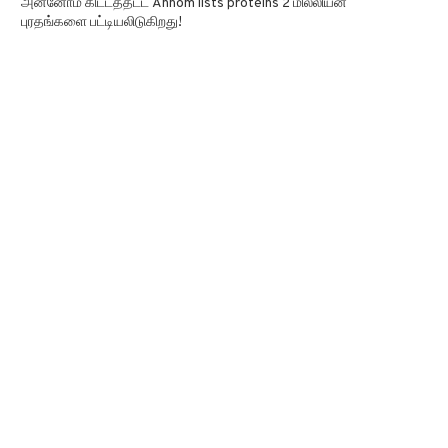
அன்னோம் கிட்டத்தட்ட Annom lists proteins 2 மில்லியன்
புரதங்களை பட்டியலிடுகிறது!