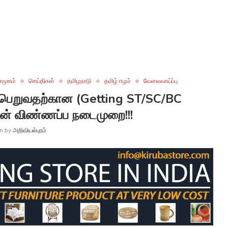
சமூகம்
செய்திகள்
தமிழநாடு
தமிழ் ஈழம்
வேலைவாய்ப்பு
தழ் பெறுவதற்கான (Getting ST/SC/BC
ன் விண்ணப்ப நடைமுறை!!!
en by
அறிவியல்புரம்