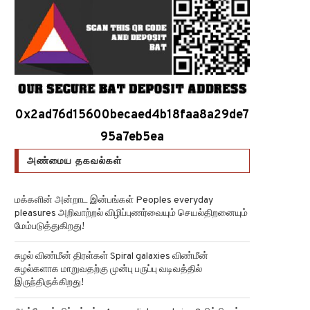
0x2ad76d15600becaed4b18faa8a29de7
95a7eb5ea
அண்மைய தகவல்கள்
மக்களின் அன்றாட இன்பங்கள் Peoples everyday
pleasures அறிவாற்றல் விழிப்புணர்வையும் செயல்திறனையும்
மேம்படுத்துகிறது!
சுழல் விண்மீன் திரள்கள் Spiral galaxies விண்மீன்
சுழல்களாக மாறுவதற்கு முன்பு பருப்பு வடிவத்தில்
இருந்திருக்கிறது!