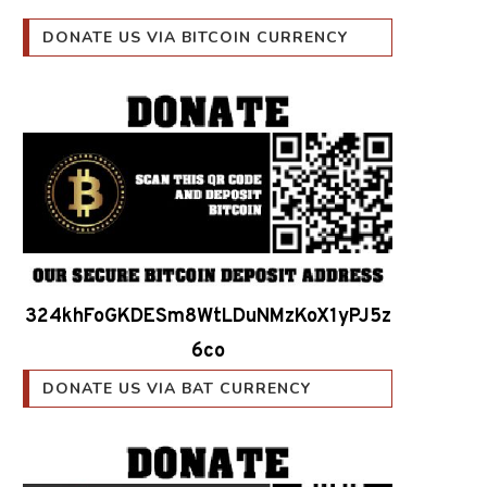
DONATE US VIA BITCOIN CURRENCY
324khFoGKDESm8WtLDuNMzKoX1yPJ5z
6co
DONATE US VIA BAT CURRENCY