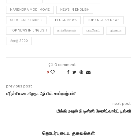
NARENDRA MODI MOVIE
NEWS IN ENGLISH
SURGICAL STRIKE 2
TELUGU NEWS
TOP ENGLISH NEWS
TOP NEWS IN ENGLISH
பாக்கிஸ்தான்
பாலகோட்
புல்வாமா
மிராஜ் 2000
0 comment
0
previous post
வீழ்ச்சியடைகிறதா ஆப்பிள் சாம்ராஜ்யம்?
next post
மிக்கி மவுஸ் டு டிஸ்னி லேண்ட்வால்ட் டிஸ்னி
தொடர்புடைய தகவல்கள்