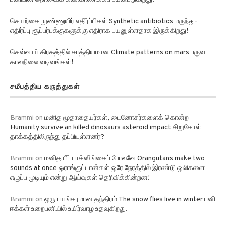
செயற்கை நுண்ணுயிர் எதிர்ப்பிகள் Synthetic antibiotics மருந்து-
எதிர்ப்பு சூப்பர்பக்குகளுக்கு எதிராக பயனுள்ளதாக இருக்கிறது!
செவ்வாய் கிரகத்தில் சாத்தியமான Climate patterns on mars பருவ
காலநிலை வடிவங்கள்!
சமீபத்திய கருத்துகள்
Brammi
on
மனித மூதாதையர்கள், டைனோசர்களைக் கொன்ற
Humanity survive an killed dinosaurs asteroid impact சிறுகோள்
தாக்கத்திலிருந்து தப்பியுள்ளனர்?
Brammi
on
மனித பீட் பாக்ஸிங்கைப் போலவே Orangutans make two
sounds at once ஒராங்குட்டான்கள் ஒரே நேரத்தில் இரண்டு ஒலிகளை
எழுப்ப முடியும் என்று ஆய்வுகள் தெரிவிக்கின்றன!
Brammi
on
ஒரு பயங்கரமான தந்திரம் The snow flies live in winter பனி
ஈக்கள் உறைபனியில் உயிர்வாழ உதவுகிறது.
Brammi
on
50 வருட ஆராய்ச்சியின் படி Math connects to music