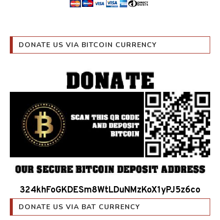
DONATE US VIA BITCOIN CURRENCY
324khFoGKDESm8WtLDuNMzKoX1yPJ5z6co
DONATE US VIA BAT CURRENCY