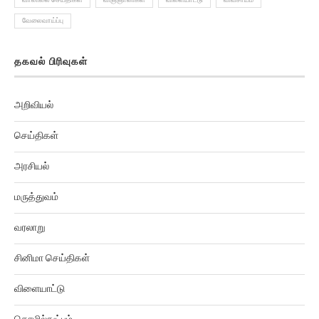
வேலைவாய்ப்பு
தகவல் பிரிவுகள்
அறிவியல்
செய்திகள்
அரசியல்
மருத்துவம்
வரலாறு
சினிமா செய்திகள்
விளையாட்டு
தொழில்நுட்பம்