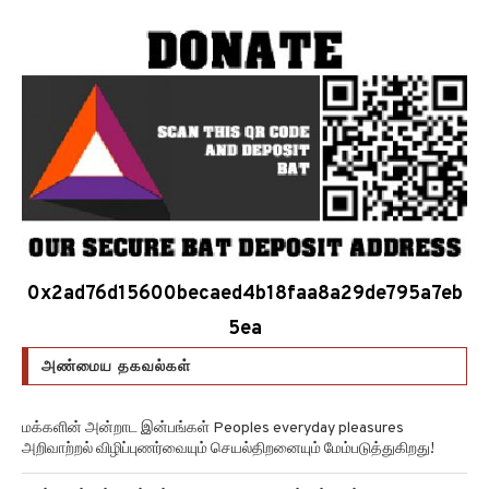
0x2ad76d15600becaed4b18faa8a29de795a7eb
5ea
அண்மைய தகவல்கள்
மக்களின் அன்றாட இன்பங்கள் Peoples everyday pleasures
அறிவாற்றல் விழிப்புணர்வையும் செயல்திறனையும் மேம்படுத்துகிறது!
சுழல் விண்மீன் திரள்கள் Spiral galaxies விண்மீன் சுழல்களாக