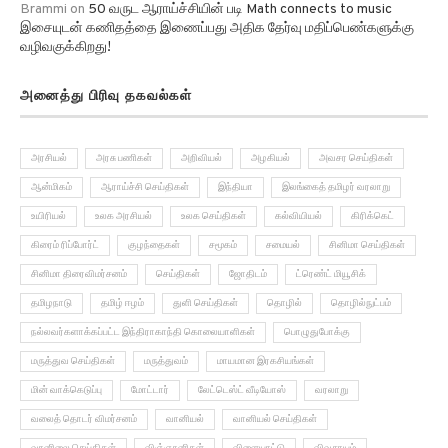
இசையுடன் கணிதத்தை இணைப்பது அதிக தேர்வு மதிப்பெண்களுக்கு
வழிவகுக்கிறது!
அனைத்து பிரிவு தகவல்கள்
அரசியல்
அரசு பணிகள்
அறிவியல்
அழகியல்
அவசர செய்திகள்
ஆன்மிகம்
ஆராய்ச்சி செய்திகள்
இந்தியா
இலங்கைத் தமிழர் வரலாறு
உயிரியல்
உலக அரசியல்
உலக செய்திகள்
கல்வியியல்
கிரிக்கெட்
கிரைம் ரிப்போர்ட்
குழந்தைகள்
சமூகம்
சமையல்
சினிமா செய்திகள்
சினிமா திரைவிமர்சனம்
செய்திகள்
ஜோதிடம்
ட்ரெண்ட் மியூசிக்
தமிழநாடு
தமிழ் ஈழம்
துளி செய்திகள்
தொழில்
தொழில்நுட்பம்
நல்லவர்களாக்கப்பட்ட இந்திராகாந்தி கொலையாளிகள்
பொழுதுபோக்கு
மருத்துவ செய்திகள்
மருத்துவம்
மாயமான இரகசியங்கள்
மின் வாக்கெடுப்பு
மோட்டார்
லேட்டெஸ்ட் வீடியோஸ்
வரலாறு
வலைத் தொடர் விமர்சனம்
வானியல்
வானியல் செய்திகள்
வானிலை செய்திகள்
விஞ்ஞானிகள்
விளையாட்டு
விவசாயம்