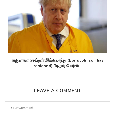
உக்ரைன் (Ukraine) சுயவிவரம் – காலவரிசை!!!
LEAVE A COMMENT