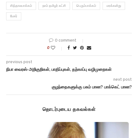
சித்தாலபாக்கம்
நாம் தமிழர் கட்சி
பெரும்பாக்கம்
மரக்கன்று
மோர்
0 comment
0
previous post
நிபா வைரஸ்-அறிகுறிகள், பாதிப்புகள், தற்காப்பு வழிமுறைகள்
next post
குழந்தைகளுக்கு பசும் பாலா? பாக்கெட் பாலா?
தொடர்புடைய தகவல்கள்