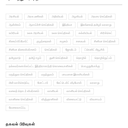
அரசியல்
அரசு பணிகள்
அறிவியல்
அழகியல்
அவசர செய்திகள்
ஆன்மிகம்
ஆராய்ச்சி செய்திகள்
இந்தியா
இலங்கைத் தமிழர் வரலாறு
உயிரியல்
உலக அரசியல்
உலக செய்திகள்
கல்வியியல்
கிரிக்கெட்
கிரைம் ரிப்போர்ட்
குழந்தைகள்
சமூகம்
சமையல்
சினிமா செய்திகள்
சினிமா திரைவிமர்சனம்
செய்திகள்
ஜோதிடம்
ட்ரெண்ட் மியூசிக்
தமிழநாடு
தமிழ் ஈழம்
துளி செய்திகள்
தொழில்
தொழில்நுட்பம்
நல்லவர்களாக்கப்பட்ட இந்திராகாந்தி கொலையாளிகள்
பொழுதுபோக்கு
மருத்துவ செய்திகள்
மருத்துவம்
மாயமான இரகசியங்கள்
மின் வாக்கெடுப்பு
மோட்டார்
லேட்டெஸ்ட் வீடியோஸ்
வரலாறு
வலைத் தொடர் விமர்சனம்
வானியல்
வானியல் செய்திகள்
வானிலை செய்திகள்
விஞ்ஞானிகள்
விளையாட்டு
விவசாயம்
வேலைவாய்ப்பு
தகவல் பிரிவுகள்