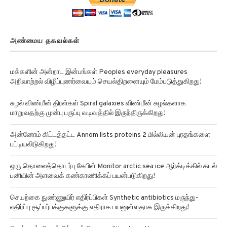
அண்மைய தகவல்கள்
மக்களின் அன்றாட இன்பங்கள் Peoples everyday pleasures
அறிவாற்றல் விழிப்புணர்வையும் செயல்திறனையும் மேம்படுத்துகிறது!
சுழல் விண்மீன் திரள்கள் Spiral galaxies விண்மீன் சுழல்களாக
மாறுவதற்கு முன்பு பருப்பு வடிவத்தில் இருந்திருக்கிறது!
அன்னோம் கிட்டத்தட்ட Annom lists proteins 2 மில்லியன் புரதங்களை
பட்டியலிடுகிறது!
ஒரு தொலைத்தொடர்பு கேபிள் Monitor arctic sea ice ஆர்க்டிக்கில் கடல்
பனியின் அளவைக் கண்காணிக்கப் பயன்படுகிறது!
செயற்கை நுண்ணுயிர் எதிர்ப்பிகள் Synthetic antibiotics மருந்து-
எதிர்ப்பு சூப்பர்பக்குகளுக்கு எதிராக பயனுள்ளதாக இருக்கிறது!
செவ்வாய் கிரகத்தில் சாத்தியமான Climate patterns on mars பருவ