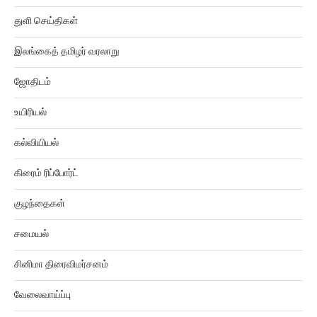
துளி செய்திகள்
இலங்கைத் தமிழர் வரலாறு
ஜோதிடம்
உயிரியல்
கல்வியியல்
கிரைம் ரிப்போர்ட்
குழந்தைகள்
சமையல்
சினிமா திரைவிமர்சனம்
வேலைவாய்ப்பு
வீடியோஸ்