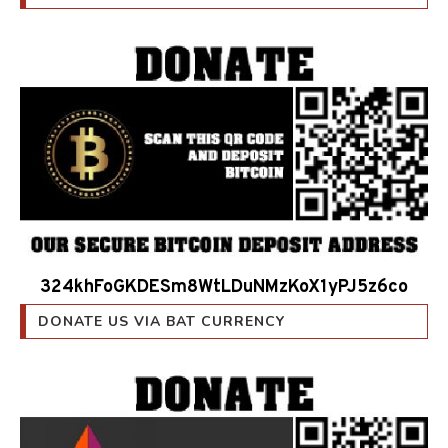
324khFoGKDESm8WtLDuNMzKoX1yPJ5z6co
DONATE US VIA BAT CURRENCY