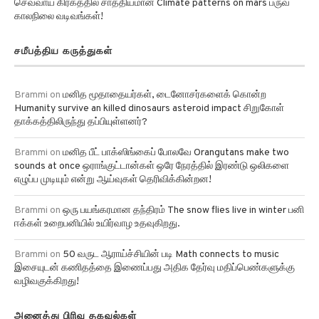
காலநிலை வடிவங்கள்!
சமீபத்திய கருத்துகள்
Brammi
on
மனித மூதாதையர்கள், டைனோசர்களைக் கொன்ற
Humanity survive an killed dinosaurs asteroid impact சிறுகோள்
தாக்கத்திலிருந்து தப்பியுள்ளனர்?
Brammi
on
மனித பீட் பாக்ஸிங்கைப் போலவே Orangutans make two
sounds at once ஒராங்குட்டான்கள் ஒரே நேரத்தில் இரண்டு ஒலிகளை
எழுப்ப முடியும் என்று ஆய்வுகள் தெரிவிக்கின்றன!
Brammi
on
ஒரு பயங்கரமான தந்திரம் The snow flies live in winter பனி
ஈக்கள் உறைபனியில் உயிர்வாழ உதவுகிறது.
Brammi
on
50 வருட ஆராய்ச்சியின் படி Math connects to music
இசையுடன் கணிதத்தை இணைப்பது அதிக தேர்வு மதிப்பெண்களுக்கு
வழிவகுக்கிறது!
அனைத்து பிரிவு தகவல்கள்