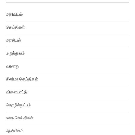
அறிவியல்
செய்திகள்
அரசியல்
மருத்துவம்
வரலாறு
சினிமா செய்திகள்
விளையாட்டு
தொழில்நுட்பம்
உலக செய்திகள்
ஆன்மிகம்