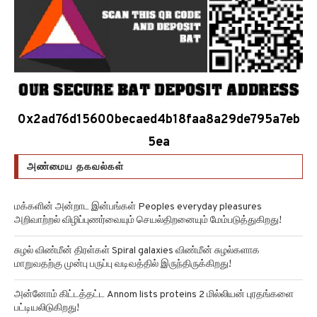
0x2ad76d15600becaed4b18faa8a29de795a7eb
5ea
அண்மைய தகவல்கள்
மக்களின் அன்றாட இன்பங்கள் Peoples everyday pleasures
அறிவாற்றல் விழிப்புணர்வையும் செயல்திறனையும் மேம்படுத்துகிறது!
சுழல் விண்மீன் திரள்கள் Spiral galaxies விண்மீன் சுழல்களாக
மாறுவதற்கு முன்பு பருப்பு வடிவத்தில் இருந்திருக்கிறது!
அன்னோம் கிட்டத்தட்ட Annom lists proteins 2 மில்லியன் புரதங்களை
பட்டியலிடுகிறது!