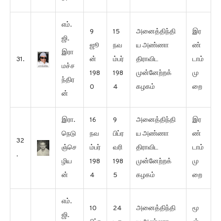
எம்.
9
15
அனைத்திந்தி
இர
ஜி.
ஜூ
நவ
ய அண்ணா
ண்
இரா
31.
ன்
ம்பர்
திராவிட
டாம்
மச்ச
198
198
முன்னேற்றக்
மு
ந்திர
0
4
கழகம்
றை
ன்
இரா.
16
9
அனைத்திந்தி
இர
நெடு
நவ
பிப்ர
ய அண்ணா
ண்
32
ஞ்செ
ம்பர்
வரி
திராவிட
டாம்
.
ழிய
198
198
முன்னேற்றக்
மு
ன்
4
5
கழகம்
றை
எம்.
10
24
அனைத்திந்தி
மூ
ஜி.