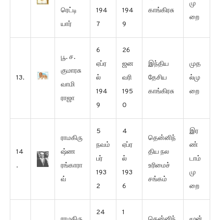
மு
ரெட்டி
194
194
காங்கிரசு
றை
யார்
7
9
6
26
பூ. ச.
ஏப்ர
ஜன
இந்திய
முத
குமாரசு
13.
ல்
வரி
தேசிய
ல்மு
வாமி
194
195
காங்கிரசு
றை
ராஜா
9
0
5
4
இர
ராமகிரு
தென்னிந்
நவம்
ஏப்ர
ண்
14
ஷ்ண
திய நல
பர்
ல்
டாம்
.
ரங்காரா
உரிமைச்
193
193
மு
வ்
சங்கம்
2
6
றை
24
1
ராமகிரு
தென்னிந்
மூன்