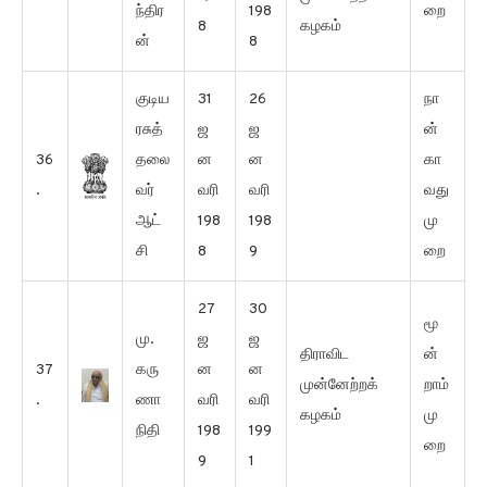
ந்திர
198
றை
8
கழகம்
ன்
8
குடிய
31
26
நா
ரசுத்
ஜ
ஜ
ன்
36
தலை
ன
ன
கா
.
வர்
வரி
வரி
வது
ஆட்
198
198
மு
சி
8
9
றை
27
30
மூ
மு.
ஜ
ஜ
திராவிட
ன்
37
கரு
ன
ன
முன்னேற்றக்
றாம்
.
ணா
வரி
வரி
கழகம்
மு
நிதி
198
199
றை
9
1