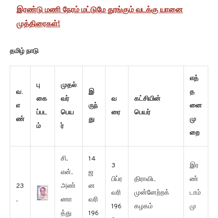
இரண்டு மணி நேரம் மட்டுமே தூங்கும் வடக்கு யானை
முத்திரைகள்!
தமிழ் நாடு
எத்
பு
முதல்
வ.
இ
த
கை
வர்
வ
கட்சியின்
எ
ருந்
னை
ப்பட
பெய
ரை
பெயர்
ண்
து
மு
ம்
ர்
றை
சி.
14
3
இர
என்.
ஜ
பிப்ர
திராவிட
ண்
23
அண்
ன
வரி
முன்னேற்றக்
டாம்
.
ணா
வரி
196
கழகம்
மு
த்து
196