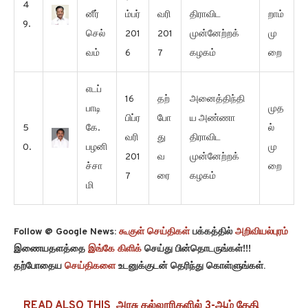
4
னீர்
ம்பர்
வரி
திராவிட
றாம்
9.
செல்
201
201
முன்னேற்றக்
மு
வம்
6
7
கழகம்
றை
எடப்
16
தற்
அனைத்திந்தி
பாடி
முத
பிப்ர
போ
ய அண்ணா
5
கே.
ல்
வரி
து
திராவிட
0.
பழனி
மு
201
வ
முன்னேற்றக்
ச்சா
றை
7
ரை
கழகம்
மி
Follow @ Google News:
கூகுள் செய்திகள்
பக்கத்தில்
அறிவியல்புரம்
இணையதளத்தை
இங்கே கிளிக்
செய்து பின்தொடருங்கள்!!!
தற்போதைய
செய்திகளை
உடனுக்குடன் தெரிந்து கொள்ளுங்கள்.
READ ALSO THIS
அரசு கல்லூரிகளில் 3-ஆம் தேதி