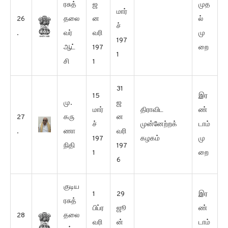
ரசுத்
ஜ
முத
மார்
26
தலை
ன
ல்
ச்
.
வர்
வரி
மு
197
ஆட்
197
றை
1
சி
1
31
15
இர
மு.
ஜ
மார்
திராவிட
ண்
27
கரு
ன
ச்
முன்னேற்றக்
டாம்
.
ணா
வரி
197
கழகம்
மு
நிதி
197
1
றை
6
குடிய
1
29
இர
ரசுத்
பிப்ர
ஜூ
ண்
28
தலை
வரி
ன்
டாம்