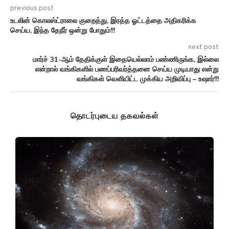
previous post
உடலின் கொலஸ்ட்ராலை குறைத்து, இரத்த ஓட்டத்தை அதிகரிக்க
செய்ய, இந்த தேநீர் ஒன்று போதும்!!!
next post
மார்ச் 31-ஆம் தேதிக்குள் இதையெல்லாம் பண்ணிருங்க, இல்லை
என்றால் வங்கிகளில் பணப்பரிவர்த்தனை செய்ய முடியாது என்று
வங்கிகள் வெளியிட்ட முக்கிய அறிவிப்பு – உஷார்!!!
தொடர்புடைய தகவல்கள்