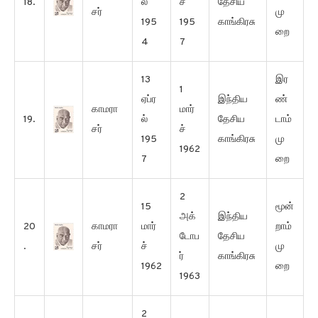
18.
ல்
ச்
தேசிய
சர்
மு
195
195
காங்கிரசு
றை
4
7
13
இர
1
ஏப்ர
இந்திய
ண்
காமரா
மார்
19.
ல்
தேசிய
டாம்
சர்
ச்
195
காங்கிரசு
மு
1962
7
றை
2
15
மூன்
அக்
இந்திய
20
காமரா
மார்
றாம்
டோப
தேசிய
.
சர்
ச்
மு
ர்
காங்கிரசு
1962
றை
1963
2