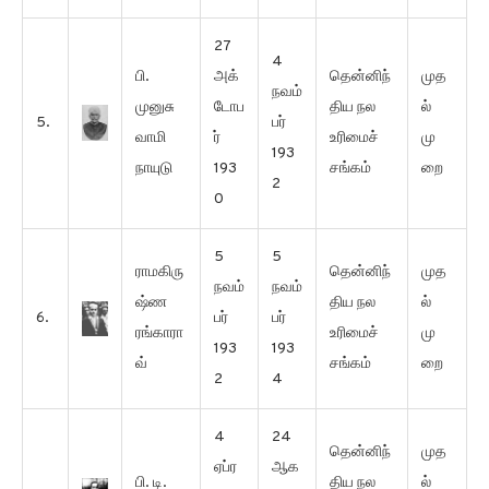
27
4
பி.
அக்
தென்னிந்
முத
நவம்
முனுசு
டோப
திய நல
ல்
5.
பர்
வாமி
ர்
உரிமைச்
மு
193
நாயுடு
193
சங்கம்
றை
2
0
5
5
ராமகிரு
தென்னிந்
முத
நவம்
நவம்
ஷ்ண
திய நல
ல்
6.
பர்
பர்
ரங்காரா
உரிமைச்
மு
193
193
வ்
சங்கம்
றை
2
4
4
24
தென்னிந்
முத
ஏப்ர
ஆக
பி. டி.
திய நல
ல்