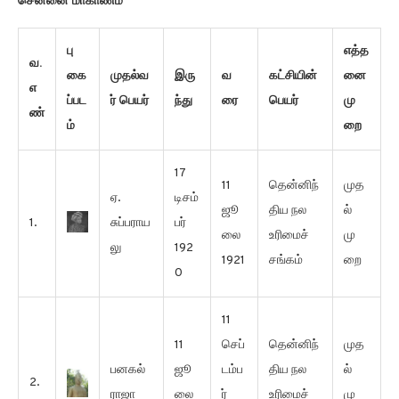
சென்னை மாகாணம்
பு
எத்த
வ.
கை
முதல்வ
இரு
வ
கட்சியின்
னை
எ
ப்பட
ர் பெயர்
ந்து
ரை
பெயர்
மு
ண்
ம்
றை
17
11
தென்னிந்
முத
ஏ.
டிசம்
ஜூ
திய நல
ல்
1.
சுப்பராய
பர்
லை
உரிமைச்
மு
லு
192
1921
சங்கம்
றை
0
11
11
செப்
தென்னிந்
முத
பனகல்
ஜூ
டம்ப
திய நல
ல்
2.
ராஜா
லை
ர்
உரிமைச்
மு