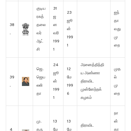
குடிய
31
23
ஐந்
ரசுத்
ஜ
ஜூ
தா
38
தலை
ன
ன்
வது
.
வர்
வரி
199
மு
ஆட்
199
1
றை
சி
1
24
அனைத்திந்தி
ஜெ.
12
முத
ஜூ
ய அண்ணா
39
ஜெய
மே
ல்
ன்
திராவிட
.
லலி
199
மு
199
முன்னேற்றக்
தா
6
றை
1
கழகம்
நா
மு.
13
13
ன்
திராவிட
4
கரு
மே
மே
கா