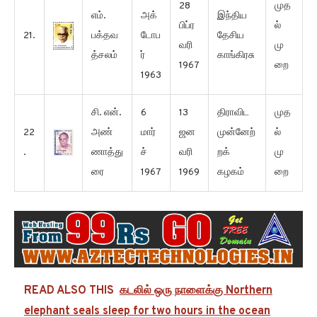
28
முத
எம்.
அக்
இந்திய
பிப்ர
ல்
21.
பக்தவ
டோப
தேசிய
வரி
மு
த்சலம்
ர்
காங்கிரசு
1967
றை
1963
சி. என்.
6
13
திராவிட
முத
22
அண்
மார்
ஜன
முன்னேற்
ல்
.
ணாத்து
ச்
வரி
றக்
மு
ரை
1967
1969
கழகம்
றை
READ ALSO THIS
கடலில் ஒரு நாளைக்கு Northern
elephant seals sleep for two hours in the ocean