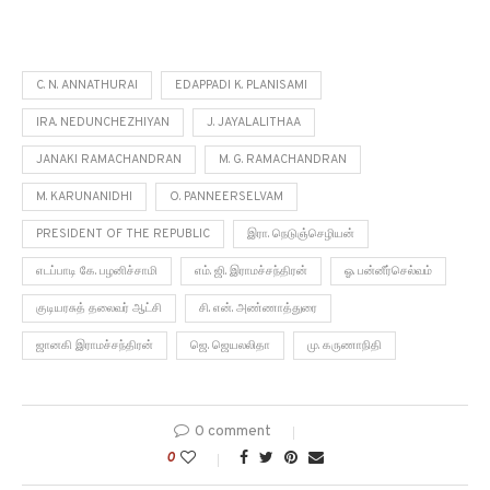
C. N. ANNATHURAI
EDAPPADI K. PLANISAMI
IRA. NEDUNCHEZHIYAN
J. JAYALALITHAA
JANAKI RAMACHANDRAN
M. G. RAMACHANDRAN
M. KARUNANIDHI
O. PANNEERSELVAM
PRESIDENT OF THE REPUBLIC
இரா. நெடுஞ்செழியன்
எடப்பாடி கே. பழனிச்சாமி
எம். ஜி. இராமச்சந்திரன்
ஓ. பன்னீர்செல்வம்
குடியரசுத் தலைவர் ஆட்சி
சி. என். அண்ணாத்துரை
ஜானகி இராமச்சந்திரன்
ஜெ. ஜெயலலிதா
மு. கருணாநிதி
0 comment
0