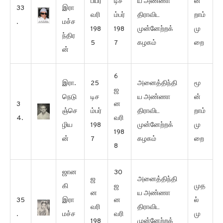
பிப்ர
டிச
ய அண்ணா
ன்
33
இரா
வரி
ம்பர்
திராவிட
றாம்
.
மச்ச
198
198
முன்னேற்றக்
மு
ந்திர
5
7
கழகம்
றை
ன்
6
இரா.
25
அனைத்திந்தி
மூ
ஜ
நெடு
டிச
ய அண்ணா
ன்
3
ன
ஞ்செ
ம்பர்
திராவிட
றாம்
4.
வரி
ழிய
198
முன்னேற்றக்
மு
198
ன்
7
கழகம்
றை
8
ஜான
30
ஜ
அனைத்திந்தி
கி
ஜ
முத
ன
ய அண்ணா
35
இரா
ன
ல்
வரி
திராவிட
.
மச்ச
வரி
மு
198
முன்னேற்றக்