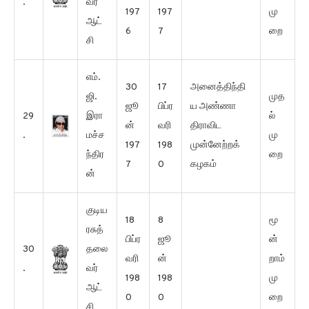
.
வர்
197
197
மு
ஆட்
6
7
றை
சி
எம்.
30
17
அனைத்திந்தி
ஜி.
முத
ஜூ
பிப்ர
ய அண்ணா
29
இரா
ல்
ன்
வரி
திராவிட
.
மச்ச
மு
197
198
முன்னேற்றக்
ந்திர
றை
7
0
கழகம்
ன்
குடிய
18
8
மூ
ரசுத்
பிப்ர
ஜூ
ன்
30
தலை
வரி
ன்
றாம்
.
வர்
198
198
மு
ஆட்
0
0
றை
சி