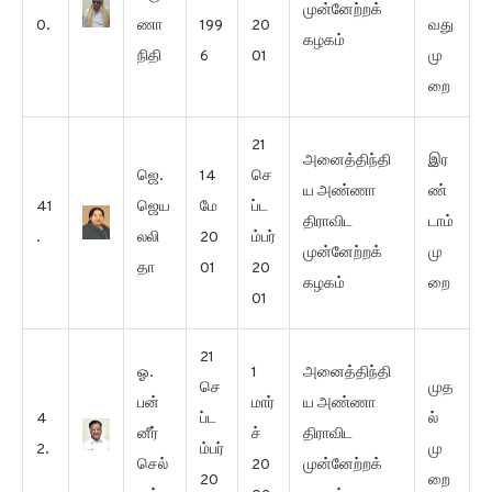
முன்னேற்றக்
0.
ணா
199
20
வது
கழகம்
நிதி
6
01
மு
றை
21
அனைத்திந்தி
இர
ஜெ.
14
செ
ய அண்ணா
ண்
41
ஜெய
மே
ப்ட
திராவிட
டாம்
.
லலி
20
ம்பர்
முன்னேற்றக்
மு
தா
01
20
கழகம்
றை
01
21
ஓ.
1
அனைத்திந்தி
செ
முத
பன்
மார்
ய அண்ணா
4
ப்ட
ல்
னீர்
ச்
திராவிட
2.
ம்பர்
மு
செல்
20
முன்னேற்றக்
20
றை