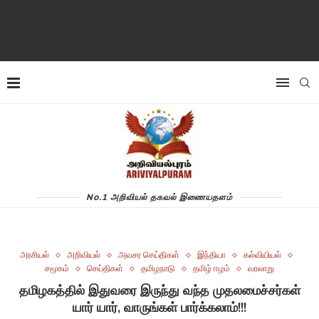
No.1 அறிவியல் தகவல் இணையதளம்
அரசியல்
அறிவியல்
அவசர செய்திகள்
இந்தியா
கல்வியியல்
சமூகம்
செய்திகள்
தமிழநாடு
தமிழ் ஈழம்
வரலாறு
தமிழகத்தில் இதுவரை இருந்து வந்த முதலமைச்சர்கள்
யார் யார், வாருங்கள் பார்க்கலாம்!!!