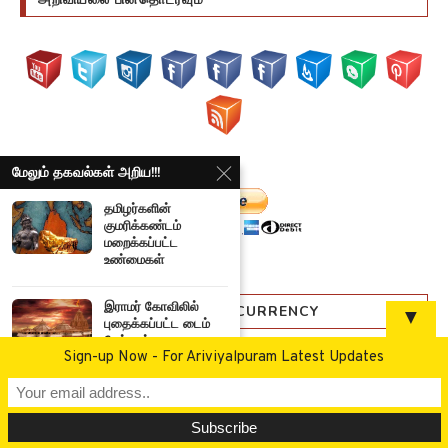
மேலும் தகவல்கள் அறிய!!!
தமிழர்களின்
குமரிக்கண்டம்
மறைக்கப்பட்ட
உண்மைகள்
இராமர் கோவிலில்
DONATE US VIA BITCOIN CURRENCY
▼
புதைக்கப்பட்ட டைம்
கேப்சூல் –...
Sign-up Now - For Ariviyalpuram Latest Updates
கொடிய விஷமுள்ள
பாசக்கார தேள்கள் |
Deadly...