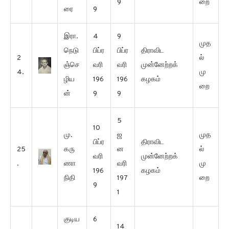
9
றை
ரை
9
இரா.
4
9
முத
நெடு
பிப்ர
பிப்ர
திராவிட
2
ல்
ஞ்செ
வரி
வரி
முன்னேற்றக்
4.
மு
ழிய
196
196
கழகம்
றை
ன்
9
9
5
10
மு.
ஜ
முத
பிப்ர
திராவிட
25
கரு
ன
ல்
வரி
முன்னேற்றக்
.
ணா
வரி
மு
196
கழகம்
நிதி
197
றை
9
1
குடிய
6
14