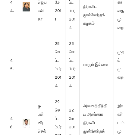
4
ஜெய
மே
ப்ட
கா
திராவிட
4.
லலி
201
ம்பர்
வது
முன்னேற்றக்
தா
1
201
மு
கழகம்
4
றை
28
28
செ
செ
முத
4
ப்ட
ப்ட
ல்
யாரும் இல்லை
5.
ம்பர்
ம்பர்
மு
201
201
றை
4
4
29
ஓ.
அனைத்திந்தி
இர
செ
22
பன்
ய அண்ணா
ண்
4
ப்ட
மே
னீர்
திராவிட
டாம்
6.
ம்பர்
201
செல்
முன்னேற்றக்
மு