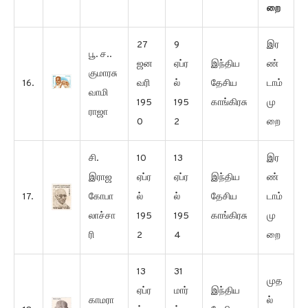
றை
27
9
இர
பூ. ச..
ஜன
ஏப்ர
இந்திய
ண்
குமாரசு
16.
வரி
ல்
தேசிய
டாம்
வாமி
195
195
காங்கிரசு
மு
ராஜா
0
2
றை
சி.
10
13
இர
இராஜ
ஏப்ர
ஏப்ர
இந்திய
ண்
17.
கோபா
ல்
ல்
தேசிய
டாம்
லாச்சா
195
195
காங்கிரசு
மு
ரி
2
4
றை
13
31
முத
ஏப்ர
மார்
இந்திய
காமரா
ல்