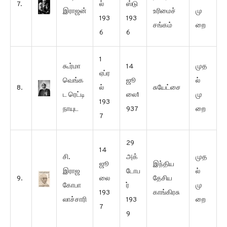
7.
ல்
ஸ்டு
இராஜன்
உரிமைச்
மு
193
193
சங்கம்
றை
6
6
1
கூர்மா
14
முத
ஏப்ர
வெங்க
ஜூ
ல்
8.
ல்
சுயேட்சை
ட ரெட்டி
லை1
மு
193
நாயுட
937
றை
7
29
14
சி.
அக்
முத
ஜூ
இந்திய
இராஜ
டோப
ல்
9.
லை
தேசிய
கோபா
ர்
மு
193
காங்கிரசு
லாச்சாரி
193
றை
7
9