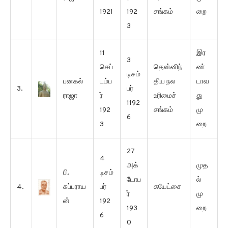
1921
192
சங்கம்
றை
3
11
இர
3
செப்
தென்னிந்
ண்
டிசம்
பனகல்
டம்ப
திய நல
டாவ
3.
பர்
ராஜா
ர்
உரிமைச்
து
1192
192
சங்கம்
மு
6
3
றை
27
4
அக்
முத
பி.
டிசம்
டோப
ல்
4.
சுப்பராய
பர்
சுயேட்சை
ர்
மு
ன்
192
193
றை
6
0