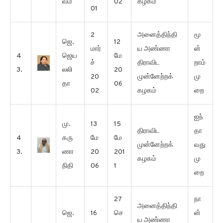
வம்
02
கழகம்
01
2
அனைத்திந்தி
மூ
ஜெ.
12
மார்
ய அண்ணா
ன்
4
ஜெய
மே
ச்
திராவிட
றாம்
3.
லலி
20
20
முன்னேற்றக்
மு
தா
06
02
கழகம்
றை
ஐந்
மு.
13
15
திராவிட
தா
4
கரு
மே
மே
முன்னேற்றக்
வது
3.
ணா
20
201
கழகம்
மு
நிதி
06
1
றை
27
நா
அனைத்திந்தி
ஜெ.
16
செ
ன்
ய அண்ணா