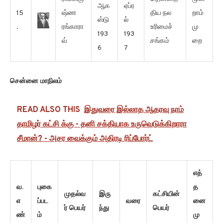
ஆக
ஏப்ர
15
ஷ்ண
திய நல
றாம்
ஸ்டு
ல்
.
ரங்காரா
உரிமைச்
மு
193
193
வ்
சங்கம்
றை
6
7
சென்னை மாநிலம்
READ ALSO THIS
இதுவரை இல்லாத ஆதரவு நாம்
தாமிழர் கட்சி க்கு - தனி சக்தியாக உருவெடுக்கிறாரா
சீமான்? - அசர வைக்கும் அதிரடி ரிப்போர்ட்
எத்
வ.
புகை
த
முதல்வ
இரு
கட்சியின்
எ
ப்பட
வரை
னை
ர் பெயர்
ந்து
பெயர்
ண்
ம்
மு