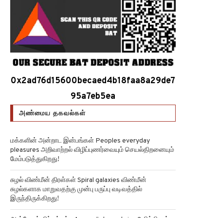
0x2ad76d15600becaed4b18faa8a29de7
95a7eb5ea
அண்மைய தகவல்கள்
மக்களின் அன்றாட இன்பங்கள் Peoples everyday
pleasures அறிவாற்றல் விழிப்புணர்வையும் செயல்திறனையும்
மேம்படுத்துகிறது!
சுழல் விண்மீன் திரள்கள் Spiral galaxies விண்மீன்
சுழல்களாக மாறுவதற்கு முன்பு பருப்பு வடிவத்தில்
இருந்திருக்கிறது!