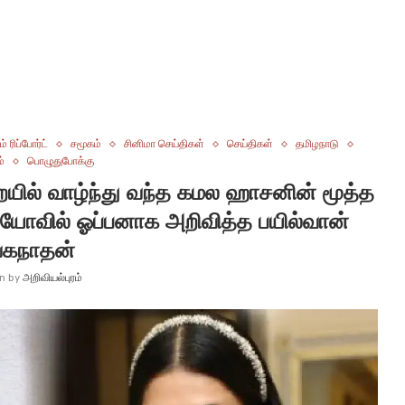
் ரிப்போர்ட்
சமூகம்
சினிமா செய்திகள்
செய்திகள்
தமிழநாடு
ம்
பொழுதுபோக்கு
ுறையில் வாழ்ந்து வந்த கமல ஹாசனின் மூத்த
ீடியோவில் ஓப்பனாக அறிவித்த பயில்வான்
்கநாதன்
en by
அறிவியல்புரம்