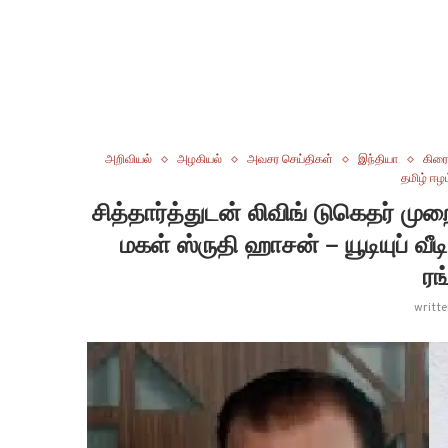
அறிவியல்
அழகியல்
அவசர செய்திகள்
இந்தியா
கிரைம
தமிழ் ஈழ
சித்தார்த்துடன் லிவிங் டுகெதர் ம
மகள் ஸ்ருதி ஹாசன் – யூடியுப் வ
ரங
writt