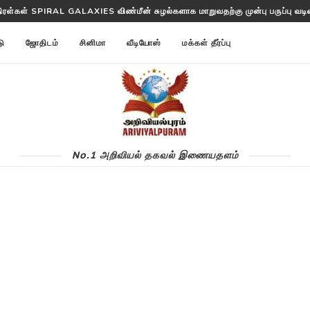
திரள்கள் SPIRAL GALAXIES விண்மீன் சுழல்களாக மாறுவதற்கு முன்பு பருப்பு வடிவத
த்தட்ட ANNOM LISTS PROTEINS 2 மில்லியன் புரதங்களை பட்டியலிடுகிறது!
டு
ஜோதிடம்
சினிமா
வீடியோஸ்
மக்கள் தீர்ப்பு
No.1 அறிவியல் தகவல் இணையதளம்