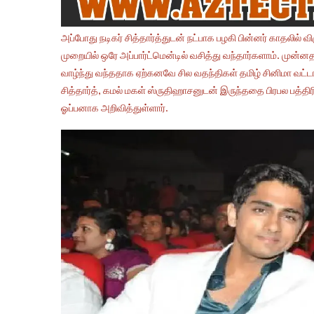
அப்போது நடிகர் சித்தார்த்துடன் நட்பாக பழகி பின்னர் காதலில் வ
முறையில் ஒரே அப்பார்ட்மென்டில் வசித்து வந்தார்களாம். முன்னத
வாழ்ந்து வந்ததாக ஏற்கனவே சில வதந்திகள் தமிழ் சினிமா வட்டா
சித்தார்த், கமல் மகள் ஸ்ருதிஹாசனுடன் இருந்ததை பிரபல பத்தி
ஓப்பனாக அறிவித்துள்ளார்.