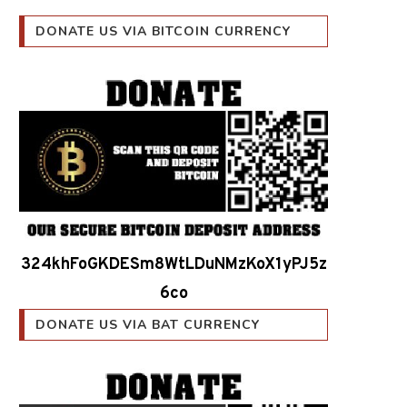
DONATE US VIA BITCOIN CURRENCY
324khFoGKDESm8WtLDuNMzKoX1yPJ5z
6co
DONATE US VIA BAT CURRENCY