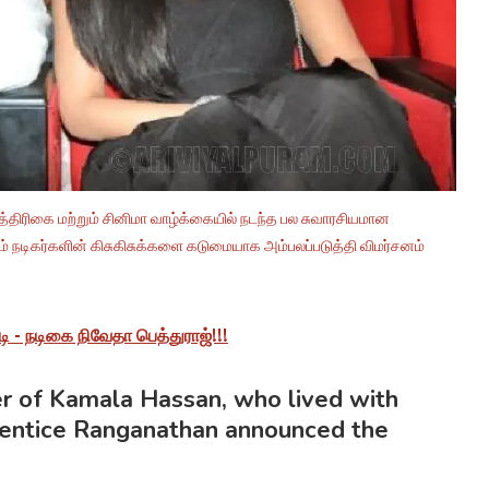
திரிகை மற்றும் சினிமா வாழ்க்கையில் நடந்த பல சுவாரசியமான
் நடிகர்களின் கிசுகிசுக்களை கடுமையாக அம்பலப்படுத்தி விமர்சனம்
 - நடிகை நிவேதா பெத்துராஜ்!!!
er of Kamala Hassan, who lived with
prentice Ranganathan announced the