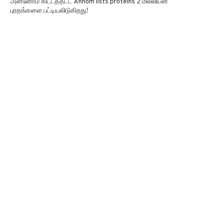
அன்னோம் கிட்டத்தட்ட Annom lists proteins 2 மில்லியன்
புரதங்களை பட்டியலிடுகிறது!