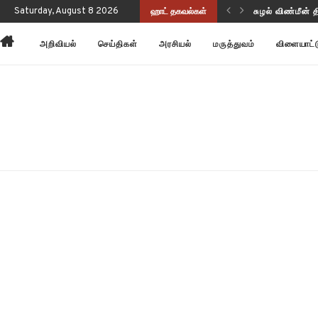
Saturday, August 8 2026
ஹாட் தகவல்கள்
சுழல் விண்மீன் 
அன்னோம் கிட்ட
அறிவியல்
செய்திகள்
அரசியல்
மருத்துவம்
விளையாட்