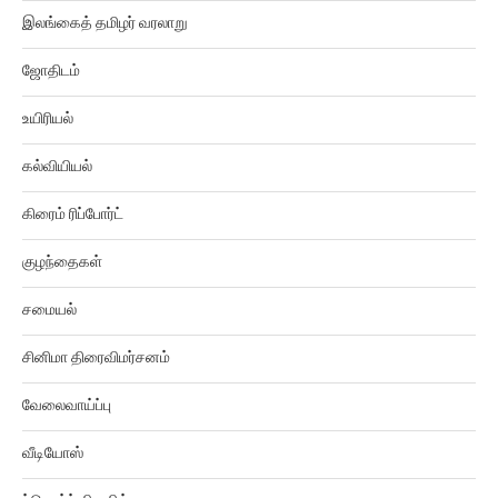
இலங்கைத் தமிழர் வரலாறு
ஜோதிடம்
உயிரியல்
கல்வியியல்
கிரைம் ரிப்போர்ட்
குழந்தைகள்
சமையல்
சினிமா திரைவிமர்சனம்
வேலைவாய்ப்பு
வீடியோஸ்