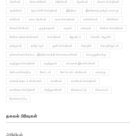
அரசியல்
அரசு பணிகள்
அறிவியல்
அழகியல்
அவசர செய்திகள்
ஆன்மிகம்
ஆராய்ச்சி செய்திகள்
இந்தியா
இலங்கைத் தமிழர் வரலாறு
உயிரியல்
உலக அரசியல்
உலக செய்திகள்
கல்வியியல்
கிரிக்கெட்
கிரைம் ரிப்போர்ட்
குழந்தைகள்
சமூகம்
சமையல்
சினிமா செய்திகள்
சினிமா திரைவிமர்சனம்
செய்திகள்
ஜோதிடம்
ட்ரெண்ட் மியூசிக்
தமிழநாடு
தமிழ் ஈழம்
துளி செய்திகள்
தொழில்
தொழில்நுட்பம்
நல்லவர்களாக்கப்பட்ட இந்திராகாந்தி கொலையாளிகள்
பொழுதுபோக்கு
மருத்துவ செய்திகள்
மருத்துவம்
மாயமான இரகசியங்கள்
மின் வாக்கெடுப்பு
மோட்டார்
லேட்டெஸ்ட் வீடியோஸ்
வரலாறு
வலைத் தொடர் விமர்சனம்
வானியல்
வானியல் செய்திகள்
வானிலை செய்திகள்
விஞ்ஞானிகள்
விளையாட்டு
விவசாயம்
வேலைவாய்ப்பு
தகவல் பிரிவுகள்
அறிவியல்