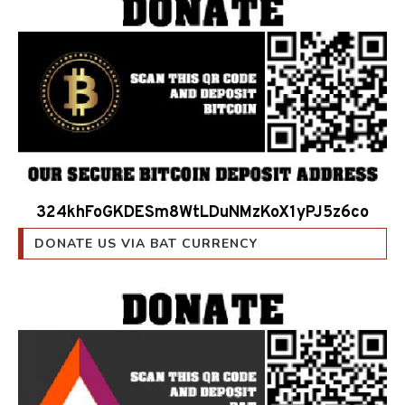
324khFoGKDESm8WtLDuNMzKoX1yPJ5z6co
DONATE US VIA BAT CURRENCY