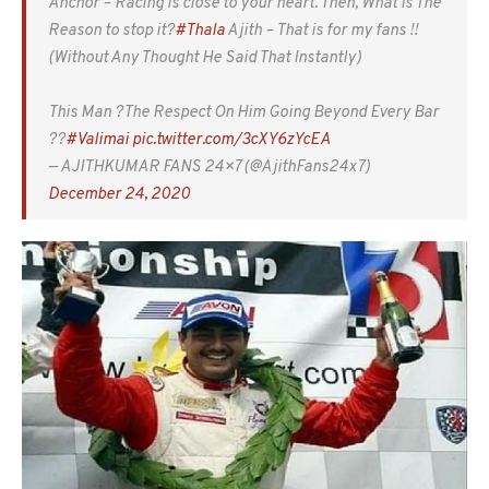
Anchor – Racing is close to your heart. Then, What Is The
Reason to stop it?
#Thala
Ajith – That is for my fans !!
(Without Any Thought He Said That Instantly)
This Man ?The Respect On Him Going Beyond Every Bar
??
#Valimai
pic.twitter.com/3cXY6zYcEA
— AJITHKUMAR FANS 24×7 (@AjithFans24x7)
December 24, 2020