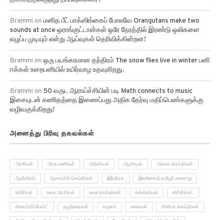
Brammi
on
மனித பீட் பாக்ஸிங்கைப் போலவே Orangutans make two
sounds at once ஒராங்குட்டான்கள் ஒரே நேரத்தில் இரண்டு ஒலிகளை
எழுப்ப முடியும் என்று ஆய்வுகள் தெரிவிக்கின்றன!
Brammi
on
ஒரு பயங்கரமான தந்திரம் The snow flies live in winter பனி
ஈக்கள் உறைபனியில் உயிர்வாழ உதவுகிறது.
Brammi
on
50 வருட ஆராய்ச்சியின் படி Math connects to music
இசையுடன் கணிதத்தை இணைப்பது அதிக தேர்வு மதிப்பெண்களுக்கு
வழிவகுக்கிறது!
அனைத்து பிரிவு தகவல்கள்
அரசியல்
அரசு பணிகள்
அறிவியல்
அழகியல்
அவசர செய்திகள்
ஆன்மிகம்
ஆராய்ச்சி செய்திகள்
இந்தியா
இலங்கைத் தமிழர் வரலாறு
உயிரியல்
உலக அரசியல்
உலக செய்திகள்
கல்வியியல்
கிரிக்கெட்
கிரைம் ரிப்போர்ட்
குழந்தைகள்
சமூகம்
சமையல்
சினிமா செய்திகள்
சினிமா திரைவிமர்சனம்
செய்திகள்
ஜோதிடம்
ட்ரெண்ட் மியூசிக்