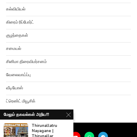
கல்வியியல்
கிரைம் ரிப்போர்ட்
குழந்தைகள்
சமையல்
சினிமா திரைவிமர்சனம்
வேலைவாய்ப்பு
வீடியோஸ்
ட்ரெண்ட் மியூசிக்
மேலும் தகவல்கள் அறிய!!!
Thirunallatru
Nayagane |
Thirunallar