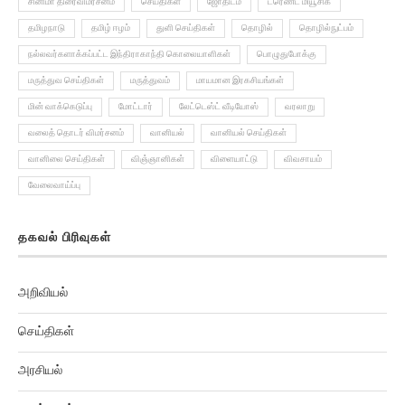
தமிழநாடு
தமிழ் ஈழம்
துளி செய்திகள்
தொழில்
தொழில்நுட்பம்
நல்லவர்களாக்கப்பட்ட இந்திராகாந்தி கொலையாளிகள்
பொழுதுபோக்கு
மருத்துவ செய்திகள்
மருத்துவம்
மாயமான இரகசியங்கள்
மின் வாக்கெடுப்பு
மோட்டார்
லேட்டெஸ்ட் வீடியோஸ்
வரலாறு
வலைத் தொடர் விமர்சனம்
வானியல்
வானியல் செய்திகள்
வானிலை செய்திகள்
விஞ்ஞானிகள்
விளையாட்டு
விவசாயம்
வேலைவாய்ப்பு
தகவல் பிரிவுகள்
அறிவியல்
செய்திகள்
அரசியல்
மருத்துவம்