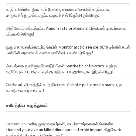
சுழல் விண்மீன் திரள்கள் Spiral galaxies விண்மீன் சுழல்களாக
மாறுவதற்கு முன்பு பருப்பு வடிவத்தில் இருந்திருக்கிறது!
அன்னோம் கிட்டத்தட்ட Annom lists proteins 2 மில்லியன் புரதங்களை
பட்டியலிடுகிறது!
ஒரு தொலைத்தொடர்பு கேபிள் Monitor arctic sea ice ஆர்க்டிக்கில் கடல்
பனியின் அளவைக் கண்காணிக்கப் பயன்படுகிறது!
செயற்கை நுண்ணுயிர் எதிர்ப்பிகள் Synthetic antibiotics மருந்து-
எதிர்ப்பு சூப்பர்பக்குகளுக்கு எதிராக பயனுள்ளதாக இருக்கிறது!
செவ்வாய் கிரகத்தில் சாத்தியமான Climate patterns on mars பருவ
காலநிலை வடிவங்கள்!
சமீபத்திய கருத்துகள்
Brammi
on
மனித மூதாதையர்கள், டைனோசர்களைக் கொன்ற
Humanity survive an killed dinosaurs asteroid impact சிறுகோள்
தாக்கத்திலிருந்து தப்பியுள்ளனர்?