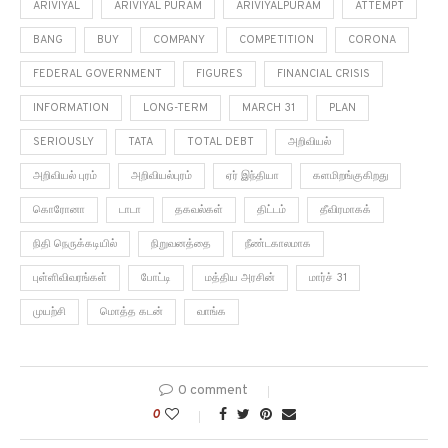
ARIVIYAL
ARIVIYAL PURAM
ARIVIYALPURAM
ATTEMPT
BANG
BUY
COMPANY
COMPETITION
CORONA
FEDERAL GOVERNMENT
FIGURES
FINANCIAL CRISIS
INFORMATION
LONG-TERM
MARCH 31
PLAN
SERIOUSLY
TATA
TOTAL DEBT
அறிவியல்
அறிவியல் புரம்
அறிவியல்புரம்
ஏர் இந்தியா
களமிறங்குகிறது
கொரோனா
டாடா
தகவல்கள்
திட்டம்
தீவிரமாகக்
நிதி நெருக்கடியில்
நிறுவனத்தை
நீண்டகாலமாக
புள்ளிவிவரங்கள்
போட்டி
மத்திய அரசின்
மார்ச் 31
முயற்சி
மொத்த கடன்
வாங்க
0 comment
0