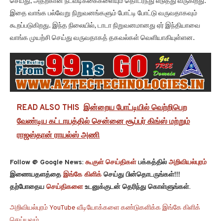
செய்து, அதற்கான நடவடிக்கைகளையும் தொடர்ந்து எடுத்து வருகிறது.
இதை வாங்க பல்வேறு நிறுவனங்களும் போட்டி போட்டு வருவதாகவும்
கூறப்படுகிறது. இந்த நிலையில், டாடா நிறுவனமானது ஏர் இந்தியாவை
வாங்க முயற்சி செய்து வருவதாகத் தகவல்கள் வெளியாகியுள்ளன.
READ ALSO THIS
இன்றைய போட்டியில் வெற்றிபெற
வேண்டிய கட்டாயத்தில் சென்னை சூப்பர் கிங்ஸ் மற்றும்
ராஜஸ்தான் ராயல்ஸ் அணி
Follow @ Google News:
கூகுள் செய்திகள்
பக்கத்தில்
அறிவியல்புரம்
இணையதளத்தை
இங்கே கிளிக்
செய்து பின்தொடருங்கள்!!!
தற்போதைய
செய்திகளை
உடனுக்குடன் தெரிந்து கொள்ளுங்கள்.
அறிவியல்புரம் YouTube வீடியோக்களை கண்டுகளிக்க இங்கே கிளிக்
செய்யவும்