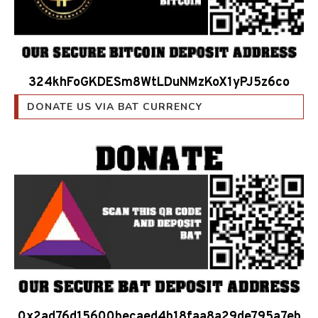
324khFoGKDESm8WtLDuNMzKoX1yPJ5z6co
DONATE US VIA BAT CURRENCY
0x2ad76d15600becaed4b18faa8a29de795a7eb