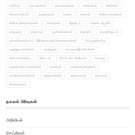
உயிரியல்
உலக அரசியல்
உலக செய்திகள்
கல்வியியல்
கிரிக்கெட்
கிரைம் ரிப்போர்ட்
குழந்தைகள்
சமூகம்
சமையல்
சினிமா செய்திகள்
சினிமா திரைவிமர்சனம்
செய்திகள்
ஜோதிடம்
ட்ரெண்ட் மியூசிக்
தமிழநாடு
தமிழ் ஈழம்
துளி செய்திகள்
தொழில்
தொழில்நுட்பம்
நல்லவர்களாக்கப்பட்ட இந்திராகாந்தி கொலையாளிகள்
பொழுதுபோக்கு
மருத்துவ செய்திகள்
மருத்துவம்
மாயமான இரகசியங்கள்
மின் வாக்கெடுப்பு
மோட்டார்
லேட்டெஸ்ட் வீடியோஸ்
வரலாறு
வலைத் தொடர் விமர்சனம்
வானியல்
வானியல் செய்திகள்
வானிலை செய்திகள்
விஞ்ஞானிகள்
விளையாட்டு
விவசாயம்
வேலைவாய்ப்பு
தகவல் பிரிவுகள்
அறிவியல்
செய்திகள்