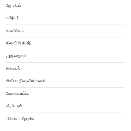
ஜோதிடம்
உயிரியல்
கல்வியியல்
கிரைம் ரிப்போர்ட்
குழந்தைகள்
சமையல்
சினிமா திரைவிமர்சனம்
வேலைவாய்ப்பு
வீடியோஸ்
ட்ரெண்ட் மியூசிக்