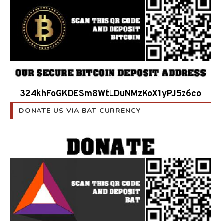
324khFoGKDESm8WtLDuNMzKoX1yPJ5z6co
DONATE US VIA BAT CURRENCY