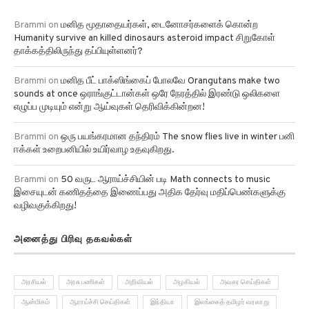
Brammi
on
மனித மூதாதையர்கள், டைனோசர்களைக் கொன்ற
Humanity survive an killed dinosaurs asteroid impact சிறுகோள்
தாக்கத்திலிருந்து தப்பியுள்ளனர்?
Brammi
on
மனித பீட் பாக்ஸிங்கைப் போலவே Orangutans make two
sounds at once ஒராங்குட்டான்கள் ஒரே நேரத்தில் இரண்டு ஒலிகளை
எழுப்ப முடியும் என்று ஆய்வுகள் தெரிவிக்கின்றன!
Brammi
on
ஒரு பயங்கரமான தந்திரம் The snow flies live in winter பனி
ஈக்கள் உறைபனியில் உயிர்வாழ உதவுகிறது.
Brammi
on
50 வருட ஆராய்ச்சியின் படி Math connects to music
இசையுடன் கணிதத்தை இணைப்பது அதிக தேர்வு மதிப்பெண்களுக்கு
வழிவகுக்கிறது!
அனைத்து பிரிவு தகவல்கள்
அரசியல்
அரசு பணிகள்
அறிவியல்
அழகியல்
அவசர செய்திகள்
ஆன்மிகம்
ஆராய்ச்சி செய்திகள்
இந்தியா
இலங்கைத் தமிழர் வரலாறு