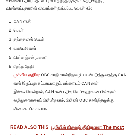
விண்ணப்பதாரர் தேடல் படிவம் திறந்திருக்கும். தேடுவதற்கு
விண்ணப்பதாரரின் விவரங்கள் நிரப்பப்பட வேண்டும்:
CAN எண்
பெயர்
தந்தையின் பெயர்
கைபேசி எண்
மின்னஞ்சல் முகவரி
பிறந்த தேதி
முக்கிய குறிப்பு:
OBC சாதி சான்றிதழைப் பயன்படுத்துவதற்கு CAN
எண் இருப்பது கட்டாயமாகும். உங்களிடம் CAN எண்
இல்லையென்றால், CAN எண் பதிவு செய்வதற்கான பின்வரும்
வழிமுறைகளைப் பின்பற்றலாம், பின்னர் OBC சான்றிதழுக்கு
விண்ணப்பிக்கலாம்.
READ ALSO THIS
பூமியில் மிகவும் தீவிரமான The most