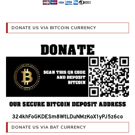
DONATE US VIA BITCOIN CURRENCY
324khFoGKDESm8WtLDuNMzKoX1yPJ5z6co
DONATE US VIA BAT CURRENCY