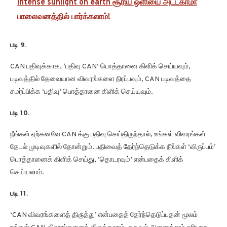
intense sunlight on earth சூரிய ஒளியை அட்டகாமா
பாலைவனத்தில் பார்க்கலாம்!
படி 9.
CAN பதிவுக்காக, ‘பதிவு CAN’ பொத்தானை கிளிக் செய்யவும்,
படிவத்தில் தேவையான விவரங்களை நிரப்பவும், CAN படிவத்தை
சமர்ப்பிக்க ‘பதிவு’ பொத்தானை கிளிக் செய்யவும்.
படி 10.
நீங்கள் ஏற்கனவே CAN க்கு பதிவு செய்திருந்தால், உங்கள் விவரங்கள்
தேடல் முடிவுகளில் தோன்றும். பதிவைத் தேர்ந்தெடுக்க நீங்கள் ‘விருப்பம்’
பொத்தானைக் கிளிக் செய்து, ‘தொடரவும்’ என்பதைக் கிளிக்
செய்யலாம்.
படி 11.
‘CAN விவரங்களைத் திருத்து’ என்பதைத் தேர்ந்தெடுப்பதன் மூலம்