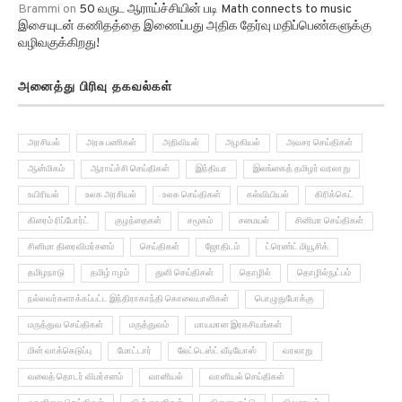
Brammi
on
50 வருட ஆராய்ச்சியின் படி Math connects to music
இசையுடன் கணிதத்தை இணைப்பது அதிக தேர்வு மதிப்பெண்களுக்கு
வழிவகுக்கிறது!
அனைத்து பிரிவு தகவல்கள்
அரசியல்
அரசு பணிகள்
அறிவியல்
அழகியல்
அவசர செய்திகள்
ஆன்மிகம்
ஆராய்ச்சி செய்திகள்
இந்தியா
இலங்கைத் தமிழர் வரலாறு
உயிரியல்
உலக அரசியல்
உலக செய்திகள்
கல்வியியல்
கிரிக்கெட்
கிரைம் ரிப்போர்ட்
குழந்தைகள்
சமூகம்
சமையல்
சினிமா செய்திகள்
சினிமா திரைவிமர்சனம்
செய்திகள்
ஜோதிடம்
ட்ரெண்ட் மியூசிக்
தமிழநாடு
தமிழ் ஈழம்
துளி செய்திகள்
தொழில்
தொழில்நுட்பம்
நல்லவர்களாக்கப்பட்ட இந்திராகாந்தி கொலையாளிகள்
பொழுதுபோக்கு
மருத்துவ செய்திகள்
மருத்துவம்
மாயமான இரகசியங்கள்
மின் வாக்கெடுப்பு
மோட்டார்
லேட்டெஸ்ட் வீடியோஸ்
வரலாறு
வலைத் தொடர் விமர்சனம்
வானியல்
வானியல் செய்திகள்