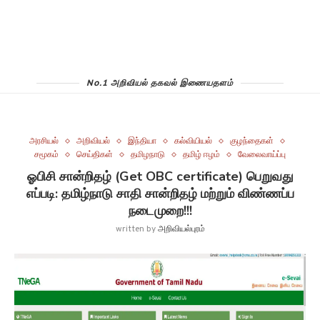
No.1 அறிவியல் தகவல் இணையதளம்
அரசியல்
அறிவியல்
இந்தியா
கல்வியியல்
குழந்தைகள்
சமூகம்
செய்திகள்
தமிழநாடு
தமிழ் ஈழம்
வேலைவாய்ப்பு
ஓபிசி சான்றிதழ் (Get OBC certificate) பெறுவது
எப்படி: தமிழ்நாடு சாதி சான்றிதழ் மற்றும் விண்ணப்ப
நடைமுறை!!!
written by
அறிவியல்புரம்