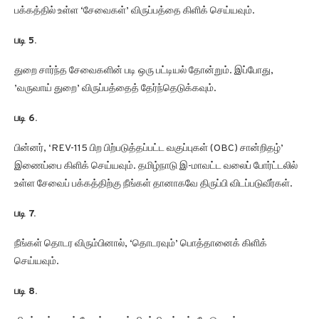
பக்கத்தில் உள்ள ‘சேவைகள்’ விருப்பத்தை கிளிக் செய்யவும்.
படி 5.
துறை சார்ந்த சேவைகளின் படி ஒரு பட்டியல் தோன்றும். இப்போது, ​​
’வருவாய் துறை’ விருப்பத்தைத் தேர்ந்தெடுக்கவும்.
படி 6.
பின்னர், ‘REV-115 பிற பிற்படுத்தப்பட்ட வகுப்புகள் (OBC) சான்றிதழ்’
இணைப்பை கிளிக் செய்யவும். தமிழ்நாடு இ-மாவட்ட வலைப் போர்ட்டலில்
உள்ள சேவைப் பக்கத்திற்கு நீங்கள் தானாகவே திருப்பி விடப்படுவீர்கள்.
படி 7.
நீங்கள் தொடர விரும்பினால், ‘தொடரவும்’ பொத்தானைக் கிளிக்
செய்யவும்.
படி 8.