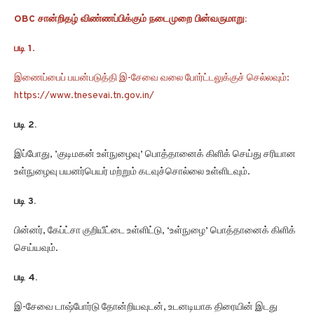
OBC சான்றிதழ் விண்ணப்பிக்கும் நடைமுறை பின்வருமாறு:
படி 1
.
இணைப்பைப் பயன்படுத்தி இ-சேவை வலை போர்ட்டலுக்குச் செல்லவும்:
https://www.tnesevai.tn.gov.in/
படி 2.
இப்போது, ​​’குடிமகன் உள்நுழைவு’ பொத்தானைக் கிளிக் செய்து சரியான
உள்நுழைவு பயனர்பெயர் மற்றும் கடவுச்சொல்லை உள்ளிடவும்.
படி 3.
பின்னர், கேப்ட்சா குறியீட்டை உள்ளிட்டு, ‘உள்நுழை’ பொத்தானைக் கிளிக்
செய்யவும்.
படி 4.
இ-சேவை டாஷ்போர்டு தோன்றியவுடன், உடனடியாக திரையின் இடது