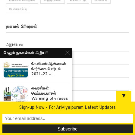
வானிலை செய்திகள்
விஞ்ஞானிகள்
விளையாட்டு
விவசாயம்
வேலைவாய்ப்பு
தகவல் பிரிவுகள்
அறிவியல்
மேலும் தகவல்கள் அறிய!!!
செய்திகள்
கே.வி.எஸ் ஆன்லைன்
சேர்க்கை போர்டல்
அரசியல்
2021-22 –...
மருத்துவம்
வைரஸ்கள்
வெப்பமயமாதல்
▼
வரலாறு
Warming of viruses
உலகில்...
Sign-up Now - For Ariviyalpuram Latest Updates
சினிமா செய்திகள்
இந்தி படவுலகின் முதல்
விளையாட்டு
அடிதடி நாயகி