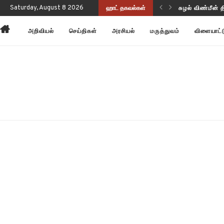
ப்புணர்வையும் செயல்திறனையும் மேம்படுத்துகிறது!
Saturday, August 8 2026
ஹாட் தகவல்கள்
சுழல் விண்மீன் 
அறிவியல்
செய்திகள்
அரசியல்
மருத்துவம்
விளையாட்