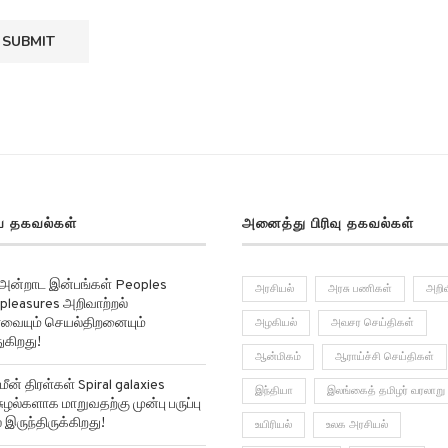
 தகவல்கள்
அனைத்து பிரிவு தகவல்கள்
 அன்றாட இன்பங்கள் Peoples
அரசியல்
அரசு பணிகள்
அறிவ
pleasures அறிவாற்றல்
ர்வையும் செயல்திறனையும்
அழகியல்
அவசர செய்திகள்
ுகிறது!
ஆன்மிகம்
ஆராய்ச்சி செய்திகள்
மீன் திரள்கள் Spiral galaxies
இந்தியா
இலங்கைத் தமிழர் வரலாறு
ுழல்களாக மாறுவதற்கு முன்பு பருப்பு
 இருந்திருக்கிறது!
உயிரியல்
உலக அரசியல்