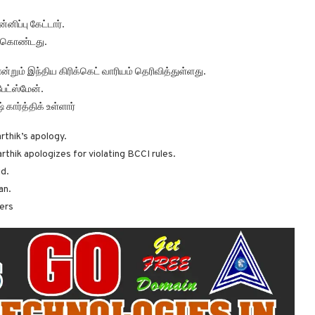
ிப்பு கேட்டார்.
ுக்கொண்டது.
என்றும் இந்திய கிரிக்கெட் வாரியம் தெரிவித்துள்ளது.
 பேட்ஸ்மேன்.
ார்த்திக் உள்ளார்
thik’s apology.
thik apologizes for violating BCCI rules.
id.
an.
ders