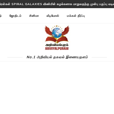
திரள்கள் SPIRAL GALAXIES விண்மீன் சுழல்களாக மாறுவதற்கு முன்பு பருப்பு வடிவத
டு
ஜோதிடம்
சினிமா
வீடியோஸ்
மக்கள் தீர்ப்பு
No.1 அறிவியல் தகவல் இணையதளம்