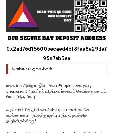
0x2ad76d15600becaed4b18faa8a29de7
95a7eb5ea
அண்மைய தகவல்கள்
மக்களின் அன்றாட இன்பங்கள் Peoples everyday
pleasures அறிவாற்றல் விழிப்புணர்வையும் செயல்திறனையும்
மேம்படுத்துகிறது!
சுழல் விண்மீன் திரள்கள் Spiral galaxies விண்மீன்
சுழல்களாக மாறுவதற்கு முன்பு பருப்பு வடிவத்தில்
இருந்திருக்கிறது!