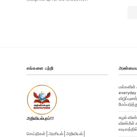
Sign me up for the newsletter!
எங்களை பற்றி
அண்மைய
மக்களின்
everyday 
விழிப்புண
மேம்படுத்த
சுழல் விண்
அறிவியல்புரம்!!!
விண்மீன் ச
வடிவத்தில்