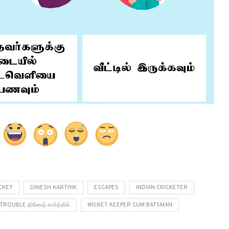
CKET
DINESH KARTHIK
ESCAPES
INDIAN CRICKETER
TROUBLE தினேஷ் கார்த்திக்
WICKET KEEPER CUM BATSMAN