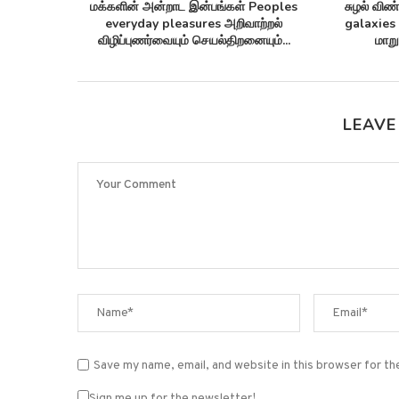
ட Annom lists
ஒரு தொலைத்தொடர்பு கேபிள் Monitor
செயற்க
யன் புரதங்களை
arctic sea ice ஆர்க்டிக்கில் கடல்...
Synthetic 
ிறது!
சூப்
LEAVE
Save my name, email, and website in this browser for t