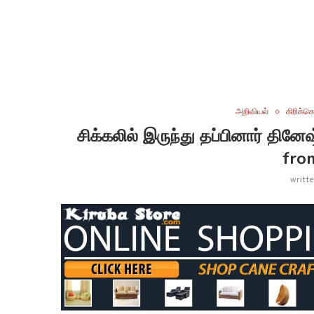
அறிவியல்
கிரிக்கெ
சிக்கலில் இருந்து தப்பினார் தினே
fro
writt