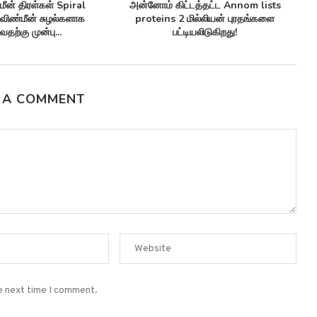
ை நுண்ணுயிர் எதிர்ப்பிகள்
செவ்வாய் கிரகத்தில் சாத்தியமான
antibiotics மருந்து-எதிர்ப்பு
Climate patterns on mars பருவ
பர்பக்குகளுக்கு எதிராக
காலநிலை...
பயனுள்ளதாக...
 A COMMENT
he next time I comment.