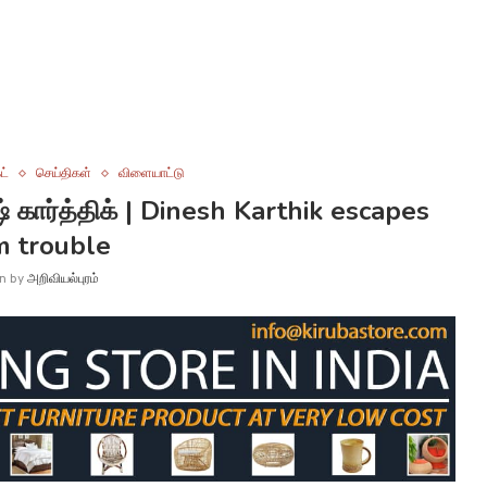
ட்
செய்திகள்
விளையாட்டு
ஷ் கார்த்திக் | Dinesh Karthik escapes
m trouble
en by
அறிவியல்புரம்