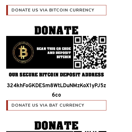
DONATE US VIA BITCOIN CURRENCY
324khFoGKDESm8WtLDuNMzKoX1yPJ5z
6co
DONATE US VIA BAT CURRENCY