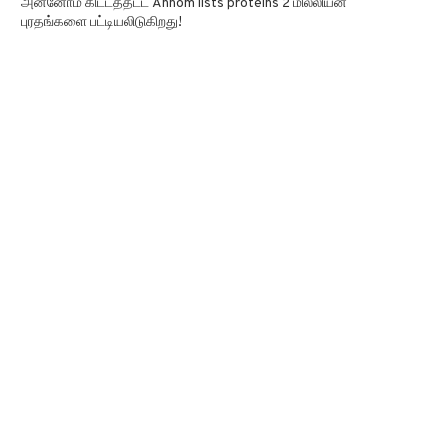
அன்னோம் கிட்டத்தட்ட Annom lists proteins 2 மில்லியன்
புரதங்களை பட்டியலிடுகிறது!