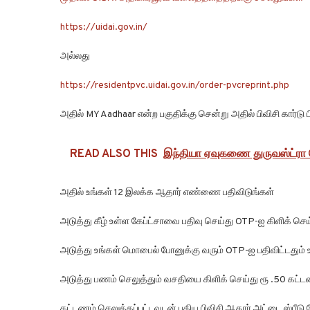
https://uidai.gov.in/
அல்லது
https://residentpvc.uidai.gov.in/order-pvcreprint.php
அதில் MY Aadhaar என்ற பகுதிக்கு சென்று அதில் பிவிசி கார்டு ப
READ ALSO THIS
இந்தியா ஏவுகணை துருவஸ்ட்ரா ச
அதில் உங்கள் 12 இலக்க ஆதார் எண்ணை பதிவிடுங்கள்
அடுத்து கீழ் உள்ள கேப்ட்சாவை பதிவு செய்து OTP-ஐ கிளிக் செய
அடுத்து உங்கள் மொபைல் போனுக்கு வரும் OTP-ஐ பதிவிட்டதும் 
அடுத்து பணம் செலுத்தும் வசதியை கிளிக் செய்து ரூ .50 கட்ட
கட்டணம் செலுத்தப்பட்டவுடன் புதிய பிவிசி ஆதார் அட்டை ஸ்பீடு ப