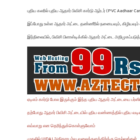
புதிய கலரில் புதிய ஆதார் பிவிசி கார்டு ஆர்டர் (PVC Aadhaar C
இப்போது உள்ள ஆதார் அட்டை தண்ணீரில் நனையவும், கிழியவும் வ
இந்நிலையில், பிவிசி பிளாஸ்டிக்கில் ஆதார் அட்டை அறிமுகப்படுத
ஏடிஎம் கார்டு போல இருக்கும் இந்த புதிய ஆதார் அட்டையை பர்ஸ
தற்போது ஆதார் பிவிசி அட்டையில் புதிய வண்ணத்தில் புதிய வ
எவ்வாறு என தெரிந்துக்கொள்ளுவோம்
முதலில் UIDAI அதிகாரபூர்வ வலைத்தளத்திற்க்கு செல்லுங்கள்