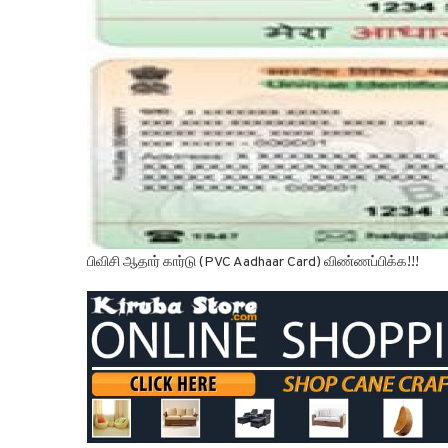
பிவிசி ஆதார் கார்டு (PVC Aadhaar Card) விண்ணப்பிக்க!!!