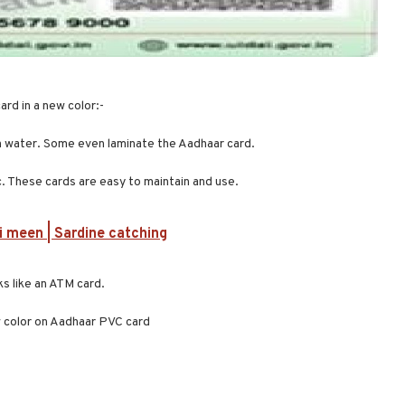
rd in a new color:-
 in water. Some even laminate the Aadhaar card.
c. These cards are easy to maintain and use.
i meen | Sardine catching
s like an ATM card.
w color on Aadhaar PVC card