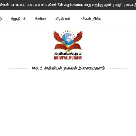
ரள்கள் SPIRAL GALAXIES விண்மீன் சுழல்களாக மாறுவதற்கு முன்பு பருப்பு வடிவத்த
டு
ஜோதிடம்
சினிமா
வீடியோஸ்
மக்கள் தீர்ப்பு
No.1 அறிவியல் தகவல் இணையதளம்