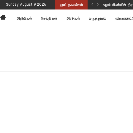
புணர்வையும் செயல்திறனையும் மேம்படுத்துகிறது!
Sunday, August 9 2026
ஹாட் தகவல்கள்
சுழல் விண்மீன் தி
அறிவியல்
செய்திகள்
அரசியல்
மருத்துவம்
விளையாட்