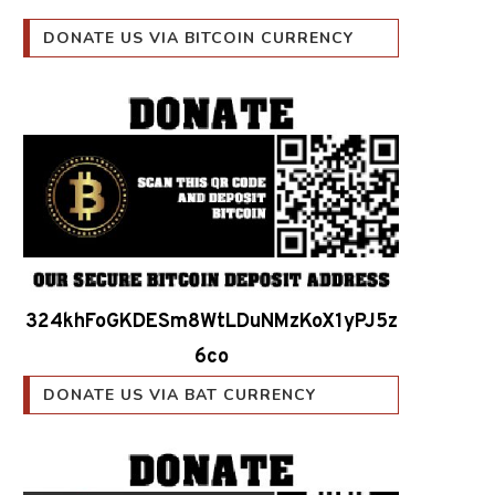
DONATE US VIA BITCOIN CURRENCY
324khFoGKDESm8WtLDuNMzKoX1yPJ5z
6co
DONATE US VIA BAT CURRENCY