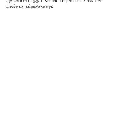
அன்னோம் கிட்டத்தட்ட Annom lists proteins 2 மில்லியன்
புரதங்களை பட்டியலிடுகிறது!