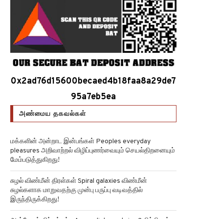
0x2ad76d15600becaed4b18faa8a29de7
95a7eb5ea
அண்மைய தகவல்கள்
மக்களின் அன்றாட இன்பங்கள் Peoples everyday
pleasures அறிவாற்றல் விழிப்புணர்வையும் செயல்திறனையும்
மேம்படுத்துகிறது!
சுழல் விண்மீன் திரள்கள் Spiral galaxies விண்மீன்
சுழல்களாக மாறுவதற்கு முன்பு பருப்பு வடிவத்தில்
இருந்திருக்கிறது!