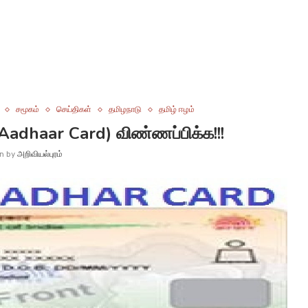
சமூகம்
செய்திகள்
தமிழநாடு
தமிழ் ஈழம்
 Aadhaar Card) விண்ணப்பிக்க!!!
en by
அறிவியல்புரம்