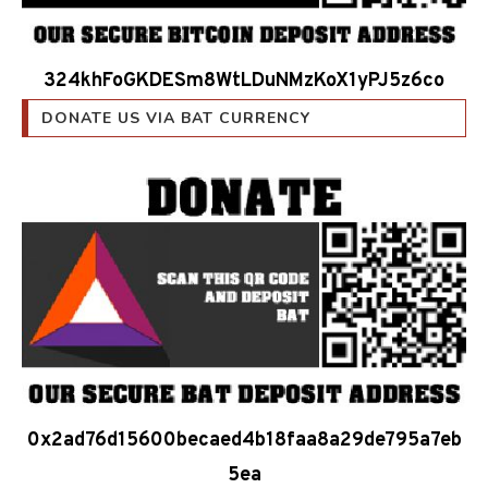
324khFoGKDESm8WtLDuNMzKoX1yPJ5z6co
DONATE US VIA BAT CURRENCY
0x2ad76d15600becaed4b18faa8a29de795a7eb
5ea