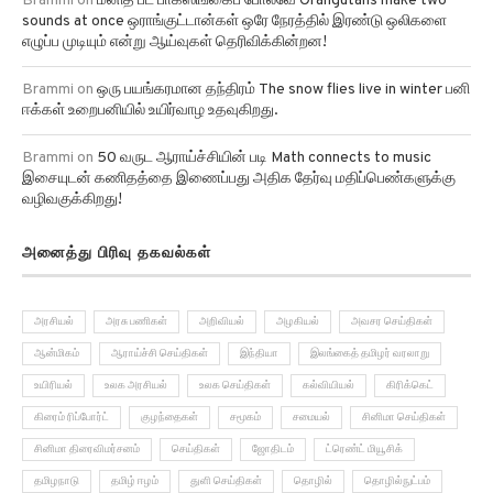
sounds at once ஒராங்குட்டான்கள் ஒரே நேரத்தில் இரண்டு ஒலிகளை
எழுப்ப முடியும் என்று ஆய்வுகள் தெரிவிக்கின்றன!
Brammi
on
ஒரு பயங்கரமான தந்திரம் The snow flies live in winter பனி
ஈக்கள் உறைபனியில் உயிர்வாழ உதவுகிறது.
Brammi
on
50 வருட ஆராய்ச்சியின் படி Math connects to music
இசையுடன் கணிதத்தை இணைப்பது அதிக தேர்வு மதிப்பெண்களுக்கு
வழிவகுக்கிறது!
அனைத்து பிரிவு தகவல்கள்
அரசியல்
அரசு பணிகள்
அறிவியல்
அழகியல்
அவசர செய்திகள்
ஆன்மிகம்
ஆராய்ச்சி செய்திகள்
இந்தியா
இலங்கைத் தமிழர் வரலாறு
உயிரியல்
உலக அரசியல்
உலக செய்திகள்
கல்வியியல்
கிரிக்கெட்
கிரைம் ரிப்போர்ட்
குழந்தைகள்
சமூகம்
சமையல்
சினிமா செய்திகள்
சினிமா திரைவிமர்சனம்
செய்திகள்
ஜோதிடம்
ட்ரெண்ட் மியூசிக்
தமிழநாடு
தமிழ் ஈழம்
துளி செய்திகள்
தொழில்
தொழில்நுட்பம்