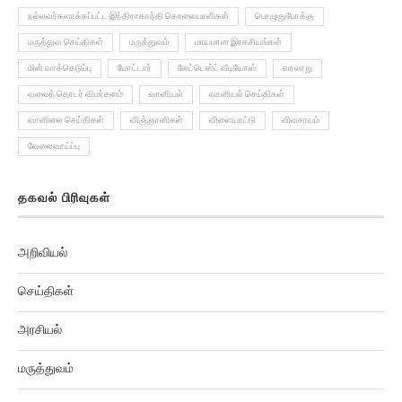
நல்லவர்களாக்கப்பட்ட இந்திராகாந்தி கொலையாளிகள்
பொழுதுபோக்கு
மருத்துவ செய்திகள்
மருத்துவம்
மாயமான இரகசியங்கள்
மின் வாக்கெடுப்பு
மோட்டார்
லேட்டெஸ்ட் வீடியோஸ்
வரலாறு
வலைத் தொடர் விமர்சனம்
வானியல்
வானியல் செய்திகள்
வானிலை செய்திகள்
விஞ்ஞானிகள்
விளையாட்டு
விவசாயம்
வேலைவாய்ப்பு
தகவல் பிரிவுகள்
அறிவியல்
செய்திகள்
அரசியல்
மருத்துவம்
வரலாறு