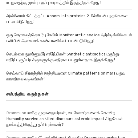
அன்னோம் கிட்டத்தட்ட Annom lists proteins 2 மில்லியன் புரதங்களை
பட்டியலிடுகிறது!
ஒரு தொலைத்தொடர்பு கேபிள் Monitor arctic sea ice ஆர்க்டிக்கில் கடல்
பனியின் அளவைக் கண்காணிக்கப் பயன்படுகிறது!
செயற்கை நுண்ணுயிர் எதிர்ப்பிகள் Synthetic antibiotics மருந்து-
எதிர்ப்பு சூப்பர்பக்குகளுக்கு எதிராக பயனுள்ளதாக இருக்கிறது!
செவ்வாய் கிரகத்தில் சாத்தியமான Climate patterns on mars பருவ
காலநிலை வடிவங்கள்!
சமீபத்திய கருத்துகள்
Brammi
on
மனித மூதாதையர்கள், டைனோசர்களைக் கொன்ற
Humanity survive an killed dinosaurs asteroid impact சிறுகோள்
தாக்கத்திலிருந்து தப்பியுள்ளனர்?
Brammi
on
மனித பீட் பாக்ஸிங்கைப் போலவே Orangutans make two