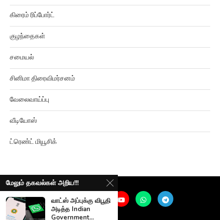
கிரைம் ரிப்போர்ட்
குழந்தைகள்
சமையல்
சினிமா திரைவிமர்சனம்
வேலைவாய்ப்பு
வீடியோஸ்
ட்ரெண்ட் மியூசிக்
மேலும் தகவல்கள் அறிய!!!
வாட்ஸ் அப்புக்கு விபூதி
அடித்த Indian
Government...