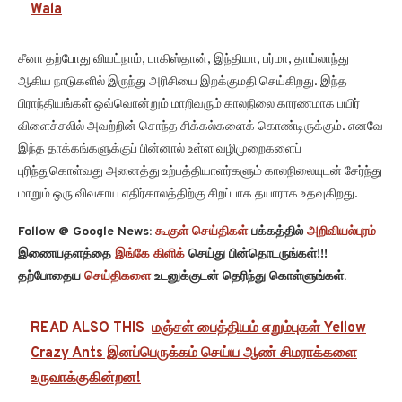
Wala
சீனா தற்போது வியட்நாம், பாகிஸ்தான், இந்தியா, பர்மா, தாய்லாந்து
ஆகிய நாடுகளில் இருந்து அரிசியை இறக்குமதி செய்கிறது. இந்த
பிராந்தியங்கள் ஒவ்வொன்றும் மாறிவரும் காலநிலை காரணமாக பயிர்
விளைச்சலில் அவற்றின் சொந்த சிக்கல்களைக் கொண்டிருக்கும். எனவே
இந்த தாக்கங்களுக்குப் பின்னால் உள்ள வழிமுறைகளைப்
புரிந்துகொள்வது அனைத்து உற்பத்தியாளர்களும் காலநிலையுடன் சேர்ந்து
மாறும் ஒரு விவசாய எதிர்காலத்திற்கு சிறப்பாக தயாராக உதவுகிறது.
Follow @ Google News:
கூகுள் செய்திகள்
பக்கத்தில்
அறிவியல்புரம்
இணையதளத்தை
இங்கே கிளிக்
செய்து பின்தொடருங்கள்!!!
தற்போதைய
செய்திகளை
உடனுக்குடன் தெரிந்து கொள்ளுங்கள்.
READ ALSO THIS
மஞ்சள் பைத்தியம் எறும்புகள் Yellow
Crazy Ants இனப்பெருக்கம் செய்ய ஆண் சிமராக்களை
உருவாக்குகின்றன!