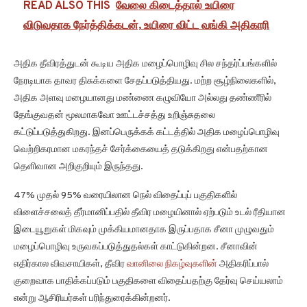
READ ALSO THIS
வேலை கிடைத்தால் உயிரை
விடுவதாக நேர்த்திக்கடன், உயிரை விட்ட வங்கி அதிகாரி
அதிக தீவிரத்துடன் கூடிய அதிக மழைப்பொழிவு சில சந்தர்ப்பங்களில்
நேரடியாக தாவர திசுக்களை சேதப்படுத்தியது. மற்ற சூழ்நிலைகளில்,
அதிக அளவு மழையானது மண்ணை கழுவியோ அல்லது தண்ணீரில்
தேங்குவதன் மூலமாகவோ ஊட்டச்சத்து உறிஞ்சுதலை
கட்டுப்படுத்துகிறது. இனப்பெருக்கக் கட்டத்தில் அதிக மழைப்பொழிவு
வெற்றிகரமான மகரந்தச் சேர்க்கையைத் தடுக்கிறது என்பதற்கான
தெளிவான அறிகுறியும் இருந்தது.
47% முதல் 95% வரையிலான நெல் விதைப்புப் பகுதிகளில்
விளைச்சலைத் தீர்மானிப்பதில் தீவிர மழையினால் ஏற்படும் உடல் ரீதியான
இடையூறுகள் மிகவும் முக்கியமானதாக இருப்பதாக சீனா முழுவதும்
மழைப்பொழிவு உருவகப்படுத்துதல்கள் காட்டுகின்றன. சீனாவின்
எதிர்கால விவசாயிகள், தீவிர
வானிலை நிகழ்வுகளின்
அதிகரிப்பால்
குறைவாக பாதிக்கப்படும் பகுதிகளை விதைப்பதற்கு தேர்வு செய்யலாம்
என்று ஆசிரியர்கள் பரிந்துரைக்கின்றனர்.