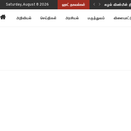
 பருப்பு வடிவத்தில் இருந்திருக்கிறது!
Saturday, August 8 2026
ஹாட் தகவல்கள்
அன்னோம் கிட்ட
அறிவியல்
செய்திகள்
அரசியல்
மருத்துவம்
விளையாட்