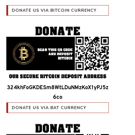
DONATE US VIA BITCOIN CURRENCY
324khFoGKDESm8WtLDuNMzKoX1yPJ5z
6co
DONATE US VIA BAT CURRENCY