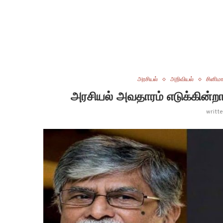
அரசியல்
அறிவியல்
சினிமா
அரசியல் அவதாரம் எடுக்கின்றார
writt