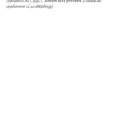
அன்னோம் கிட்டத்தட்ட Annom lists proteins 2 மில்லியன்
புரதங்களை பட்டியலிடுகிறது!