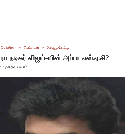
 செய்திகள்
செய்திகள்
பொழுதுபோக்கு
ா நடிகர் விஜய்-யின் அப்பா எஸ்.ஏ.சி?
en by
அறிவியல்புரம்