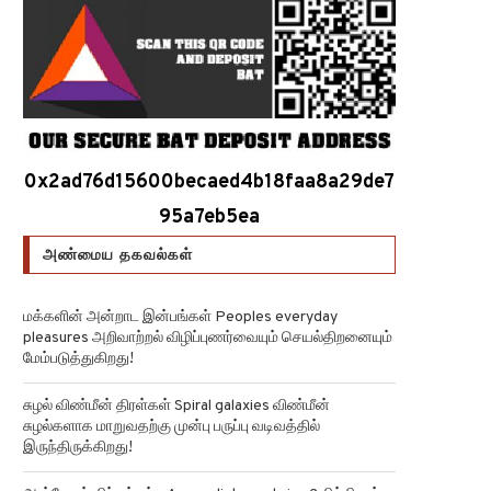
0x2ad76d15600becaed4b18faa8a29de7
95a7eb5ea
அண்மைய தகவல்கள்
மக்களின் அன்றாட இன்பங்கள் Peoples everyday
pleasures அறிவாற்றல் விழிப்புணர்வையும் செயல்திறனையும்
மேம்படுத்துகிறது!
சுழல் விண்மீன் திரள்கள் Spiral galaxies விண்மீன்
சுழல்களாக மாறுவதற்கு முன்பு பருப்பு வடிவத்தில்
இருந்திருக்கிறது!