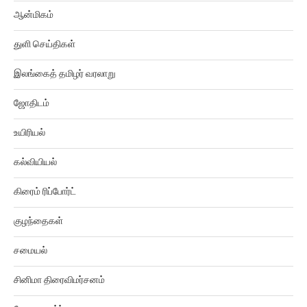
ஆன்மிகம்
துளி செய்திகள்
இலங்கைத் தமிழர் வரலாறு
ஜோதிடம்
உயிரியல்
கல்வியியல்
கிரைம் ரிப்போர்ட்
குழந்தைகள்
சமையல்
சினிமா திரைவிமர்சனம்