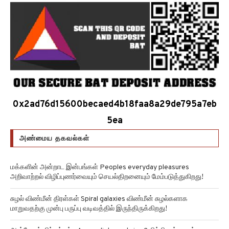
0x2ad76d15600becaed4b18faa8a29de795a7eb
5ea
அண்மைய தகவல்கள்
மக்களின் அன்றாட இன்பங்கள் Peoples everyday pleasures
அறிவாற்றல் விழிப்புணர்வையும் செயல்திறனையும் மேம்படுத்துகிறது!
சுழல் விண்மீன் திரள்கள் Spiral galaxies விண்மீன் சுழல்களாக
மாறுவதற்கு முன்பு பருப்பு வடிவத்தில் இருந்திருக்கிறது!