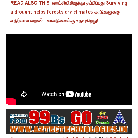
READ ALSO THIS
வறட்சியிலிருந்து தப்பிப்பது Surviving
a drought helps forests dry climates காடுகளுக்கு
எதிர்கால வறண்ட காலநிலைக்கு உதவுகிறது!