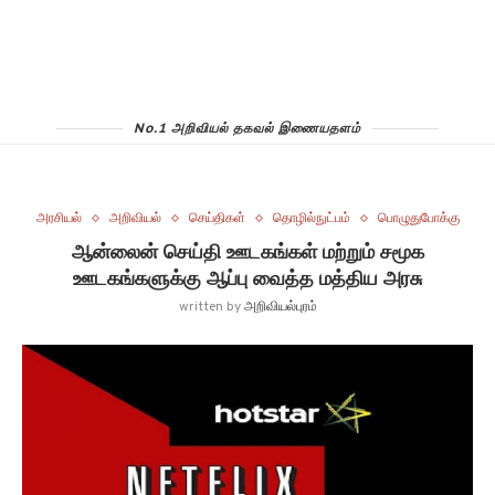
No.1 அறிவியல் தகவல் இணையதளம்
அரசியல்
அறிவியல்
செய்திகள்
தொழில்நுட்பம்
பொழுதுபோக்கு
ஆன்லைன் செய்தி ஊடகங்கள் மற்றும் சமூக
ஊடகங்களுக்கு ஆப்பு வைத்த மத்திய அரசு
written by
அறிவியல்புரம்