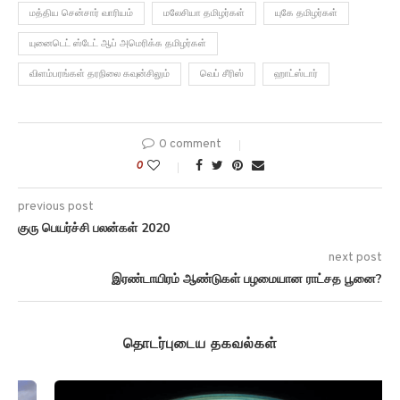
மத்திய சென்சார் வாரியம்
மலேசியா தமிழர்கள்
யுகே தமிழர்கள்
யுனைடெட் ஸ்டேட் ஆப் அமெரிக்க தமிழர்கள்
விளம்பரங்கள் தரநிலை கவுன்சிலும்
வெப் சீரிஸ்
ஹாட்ஸ்டார்
0 comment
0
previous post
குரு பெயர்ச்சி பலன்கள் 2020
next post
இரண்டாயிரம் ஆண்டுகள் பழமையான ராட்சத பூனை?
தொடர்புடைய தகவல்கள்