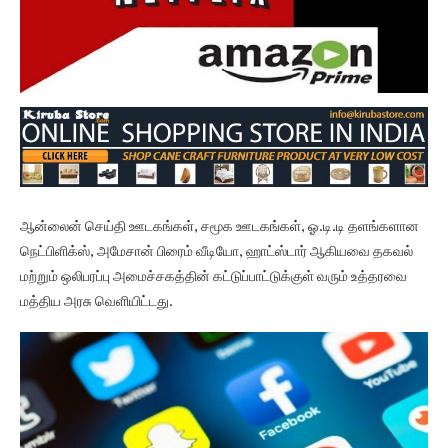
ஆன்லைன் செய்தி ஊடகங்கள், சமூக ஊடகங்கள், ஓ.டி.டி தளங்களான
நெட்பிளிக்ஸ், அமேசான் பிரைம் வீடியோ, ஹாட்ஸ்டார் ஆகியவை தகவல்
மற்றும் ஒலிபரப்பு அமைச்சகத்தின் கட்டுப்பாட்டுக்குள் வரும் உத்தரவை
மத்திய அரசு வெளியிட்டது.