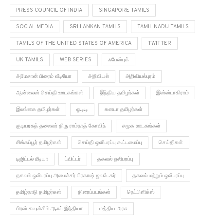
PRESS COUNCIL OF INDIA
SINGAPORE TAMILS
SOCIAL MEDIA
SRI LANKAN TAMILS
TAMIL NADU TAMILS
TAMILS OF THE UNITED STATES OF AMERICA
TWITTER
UK TAMILS
WEB SERIES
ஃபேஸ்புக்
அமேசான் பிரைம் வீடியோ
அறிவியல்
அறிவியல்புரம்
ஆன்லைன் செய்தி ஊடகங்கள்
இந்திய தமிழர்கள்
இன்ஸ்டாகிராம்
இலங்கை தமிழர்கள்
ஓ.டி.டி
கனடா தமிழர்கள்
குடியரசுத் தலைவர் திரு ராம்நாத் கோவிந்
சமூக ஊடகங்கள்
சிங்கப்பூர் தமிழர்கள்
செய்தி ஒளிபரப்பு கூட்டமைப்பு
செய்திகள்
டிஜிட்டல் மீடியா
ட்விட்டர்
தகவல் ஒலிபரப்பு
தகவல் ஒலிபரப்பு அமைச்சர் பிரகாஷ் ஜவடேகர்
தகவல் மற்றும் ஒலிபரப்பு
தமிழ்நாடு தமிழர்கள்
திரைப்படங்கள்
நெட்பிளிக்ஸ்
பிரஸ் கவுன்சில் ஆஃப் இந்தியா
மத்திய அரசு