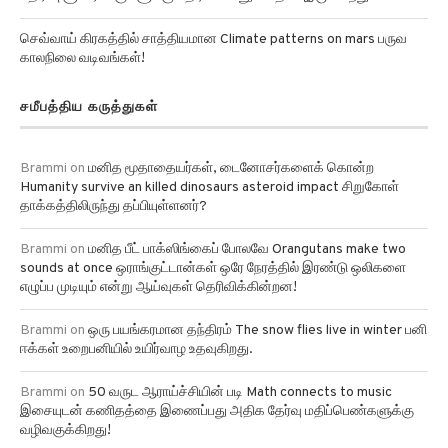
எதிர்ப்பு சூப்பர்பக்குகளுக்கு எதிராக பயனுள்ளதாக இருக்கிறது!
செவ்வாய் கிரகத்தில் சாத்தியமான Climate patterns on mars பருவ
காலநிலை வடிவங்கள்!
சமீபத்திய கருத்துகள்
Brammi
on
மனித மூதாதையர்கள், டைனோசர்களைக் கொன்ற
Humanity survive an killed dinosaurs asteroid impact சிறுகோள்
தாக்கத்திலிருந்து தப்பியுள்ளனர்?
Brammi
on
மனித பீட் பாக்ஸிங்கைப் போலவே Orangutans make two
sounds at once ஒராங்குட்டான்கள் ஒரே நேரத்தில் இரண்டு ஒலிகளை
எழுப்ப முடியும் என்று ஆய்வுகள் தெரிவிக்கின்றன!
Brammi
on
ஒரு பயங்கரமான தந்திரம் The snow flies live in winter பனி
ஈக்கள் உறைபனியில் உயிர்வாழ உதவுகிறது.
Brammi
on
50 வருட ஆராய்ச்சியின் படி Math connects to music
இசையுடன் கணிதத்தை இணைப்பது அதிக தேர்வு மதிப்பெண்களுக்கு
வழிவகுக்கிறது!