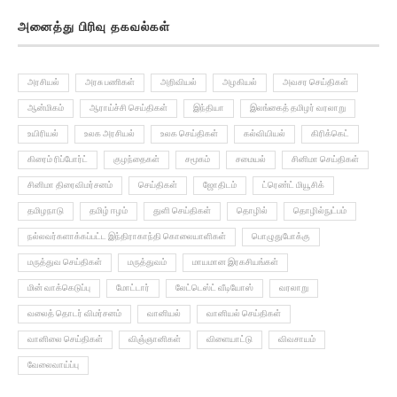
அனைத்து பிரிவு தகவல்கள்
அரசியல்
அரசு பணிகள்
அறிவியல்
அழகியல்
அவசர செய்திகள்
ஆன்மிகம்
ஆராய்ச்சி செய்திகள்
இந்தியா
இலங்கைத் தமிழர் வரலாறு
உயிரியல்
உலக அரசியல்
உலக செய்திகள்
கல்வியியல்
கிரிக்கெட்
கிரைம் ரிப்போர்ட்
குழந்தைகள்
சமூகம்
சமையல்
சினிமா செய்திகள்
சினிமா திரைவிமர்சனம்
செய்திகள்
ஜோதிடம்
ட்ரெண்ட் மியூசிக்
தமிழநாடு
தமிழ் ஈழம்
துளி செய்திகள்
தொழில்
தொழில்நுட்பம்
நல்லவர்களாக்கப்பட்ட இந்திராகாந்தி கொலையாளிகள்
பொழுதுபோக்கு
மருத்துவ செய்திகள்
மருத்துவம்
மாயமான இரகசியங்கள்
மின் வாக்கெடுப்பு
மோட்டார்
லேட்டெஸ்ட் வீடியோஸ்
வரலாறு
வலைத் தொடர் விமர்சனம்
வானியல்
வானியல் செய்திகள்
வானிலை செய்திகள்
விஞ்ஞானிகள்
விளையாட்டு
விவசாயம்
வேலைவாய்ப்பு