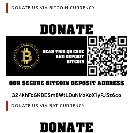
DONATE US VIA BITCOIN CURRENCY
324khFoGKDESm8WtLDuNMzKoX1yPJ5z6co
DONATE US VIA BAT CURRENCY