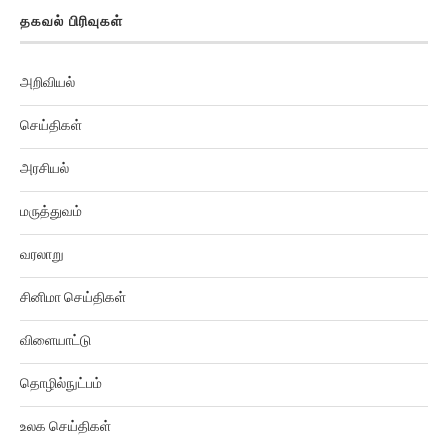
தகவல் பிரிவுகள்
அறிவியல்
செய்திகள்
அரசியல்
மருத்துவம்
வரலாறு
சினிமா செய்திகள்
விளையாட்டு
தொழில்நுட்பம்
உலக செய்திகள்