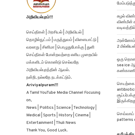
மேம்படுத்த
சுழல் விண்
அறிவியல்புரம்!!!
விண்மீன் ச
வடிவத்தில்
செய்திகள் | அரசியல் | அறிவியல் |
தொழில்நுட்பம் | மருத்துவம் | விளையாட்டு |
அன்னோம் க
2 மில்லிய
வரலாறு | சினிமா | பொழுதுபோக்கு | துளி
செய்திகள் போன்றவற்றை எளிய முறையில்
ஒரு தொலைத
மக்களிடம் கொண்டு செல்வதே
sea ice ஆ
அறிவியல்புரத்தின் ஆவல்.
கண்காணிக
நன்றி, நல்லதே நடக்கட்டும்.
செயற்கை ந
Ariviyalpuram!!!
antibiotics
A Tamil YouTube Media Channel Focusing
சூப்பர்பக
on,
இருக்கிறத
News | Politics | Science | Technology |
செவ்வாய் 
Medical | Sports | History | Cinema |
patterns 
Entertainment | Thuli News
Thank You, Good Luck.
சமீபத்தி