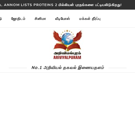
்ட ANNOM LISTS PROTEINS 2 மில்லியன் புரதங்களை பட்டியலிடுகிறது!
டு
ஜோதிடம்
சினிமா
வீடியோஸ்
மக்கள் தீர்ப்பு
No.1 அறிவியல் தகவல் இணையதளம்