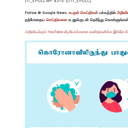
[IT_EPOLL id=”4375″][/IT_EPOLL]
Follow @ Google News:
கூகுள் செய்திகள்
பக்கத்தில்
அறிவிய
தற்போதைய
செய்திகளை
உடனுக்குடன் தெரிந்து கொள்ளுங்கள்
அறிவியல்புரம் YouTube வீடியோக்களை கண்டுகளிக்க இங்கே கி