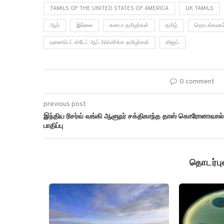
TAMILS OF THE UNITED STATES OF AMERICA
UK TAMILS
ஆம்
இல்லை
கனடா தமிழர்கள்
தமிழ்
தொடங்கலாம
யுனைடெட் ஸ்டேட் ஆப் அமெரிக்க தமிழர்கள்
விஜய்
0 comment
previous post
இந்திய ரிசர்வ் வங்கி ஆளுநர் சக்திகாந்த தாஸ் கொரோனாவால்
பாதிப்பு
தொடர்ப