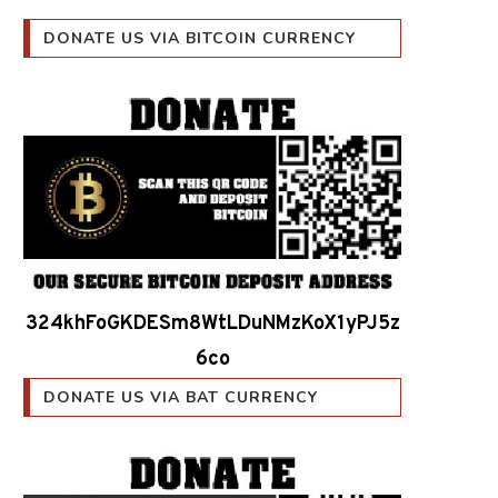
DONATE US VIA BITCOIN CURRENCY
324khFoGKDESm8WtLDuNMzKoX1yPJ5z
6co
DONATE US VIA BAT CURRENCY