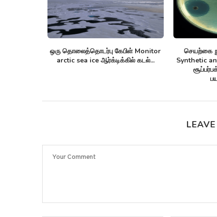
nnom lists
ஒரு தொலைத்தொடர்பு கேபிள் Monitor
செயற்கை நு
புரதங்களை
arctic sea ice ஆர்க்டிக்கில் கடல்...
Synthetic anti
!
சூப்பர்ப
பய
LEAVE