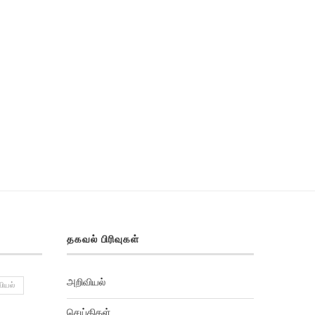
தகவல் பிரிவுகள்
அறிவியல்
ியல்
செய்திகள்