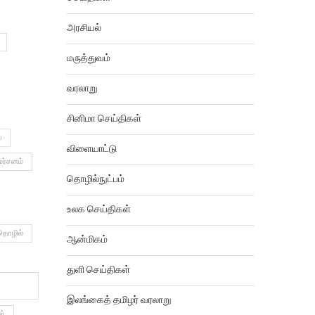
அரசியல்
மருத்துவம்
வரலாறு
சினிமா செய்திகள்
்
விளையாட்டு
மர்சனம்
தொழில்நுட்பம்
உலக செய்திகள்
தொழில்
ஆன்மிகம்
துளி செய்திகள்
இலங்கைத் தமிழர் வரலாறு
ள்