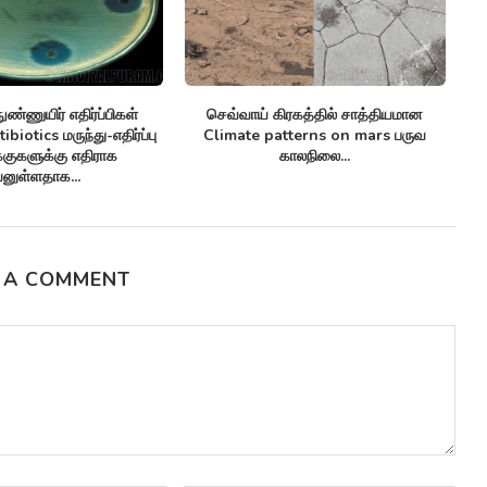
ண்ணுயிர் எதிர்ப்பிகள்
செவ்வாய் கிரகத்தில் சாத்தியமான
சி
biotics மருந்து-எதிர்ப்பு
Climate patterns on mars பருவ
க்குகளுக்கு எதிராக
காலநிலை...
னுள்ளதாக...
 A COMMENT