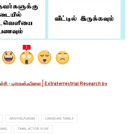
1
்ச்சி - டிராகன்ஃபிளை | Extraterrestrial Research by
ARIVIYALPURAM
CANADIAN TAMILS
TAMIL
TAMIL ACTOR VIJAY