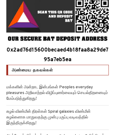
0x2ad76d15600becaed4b18faa8a29de7
95a7eb5ea
அண்மைய தகவல்கள்
மக்களின் அன்றாட இன்பங்கள் Peoples everyday
pleasures அறிவாற்றல் விழிப்புணர்வையும் செயல்திறனையும்
மேம்படுத்துகிறது!
சுழல் விண்மீன் திரள்கள் Spiral galaxies விண்மீன்
சுழல்களாக மாறுவதற்கு முன்பு பருப்பு வடிவத்தில்
இருந்திருக்கிறது!