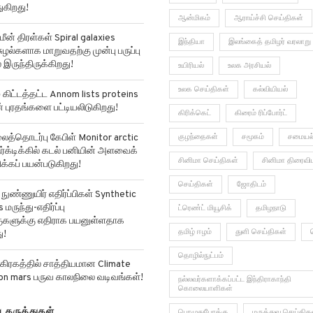
ுகிறது!
ஆன்மிகம்
ஆராய்ச்சி செய்திகள்
மீன் திரள்கள் Spiral galaxies
இந்தியா
இலங்கைத் தமிழர் வரலாறு
ுழல்களாக மாறுவதற்கு முன்பு பருப்பு
 இருந்திருக்கிறது!
உயிரியல்
உலக அரசியல்
உலக செய்திகள்
கல்வியியல்
ிட்டத்தட்ட Annom lists proteins
ன் புரதங்களை பட்டியலிடுகிறது!
கிரிக்கெட்
கிரைம் ரிப்போர்ட்
்தொடர்பு கேபிள் Monitor arctic
குழந்தைகள்
சமூகம்
சமையல
ர்க்டிக்கில் கடல் பனியின் அளவைக்
சினிமா செய்திகள்
சினிமா திரைவி
்கப் பயன்படுகிறது!
செய்திகள்
ஜோதிடம்
ுண்ணுயிர் எதிர்ப்பிகள் Synthetic
 மருந்து-எதிர்ப்பு
ட்ரெண்ட் மியூசிக்
தமிழநாடு
்குகளுக்கு எதிராக பயனுள்ளதாக
தமிழ் ஈழம்
துளி செய்திகள்
ு!
தொழில்நுட்பம்
கிரகத்தில் சாத்தியமான Climate
on mars பருவ காலநிலை வடிவங்கள்!
நல்லவர்களாக்கப்பட்ட இந்திராகாந்தி
கொலையாளிகள்
ய கருத்துகள்
பொழுதுபோக்கு
மருத்துவ செய்திக