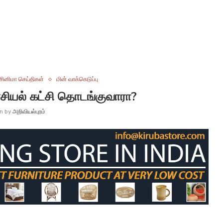
சினிமா செய்திகள்
மின் வாக்கெடுப்பு
அரசியல் கட்சி தொடங்குவாரா?
en by
அறிவியல்புரம்