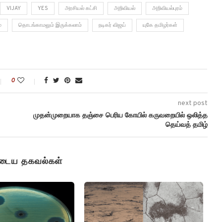
VIJAY
YES
அரசியல் கட்சி
அறிவியல்
அறிவியல்புரம்
்
தொடங்காமலும் இருக்கலாம்
நடிகர் விஜய்
யுகே தமிழர்கள்
0
next post
முதன்முறையாக தஞ்சை பெரிய கோயில் கருவறையில் ஒலித்த
தெய்வத் தமிழ்
ுடைய தகவல்கள்