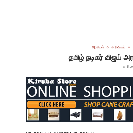
அரசியல்
அறிவியல்
தமிழ் நடிகர் விஜய் 
writt