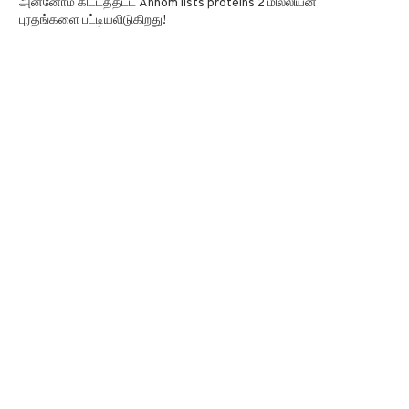
அன்னோம் கிட்டத்தட்ட Annom lists proteins 2 மில்லியன்
புரதங்களை பட்டியலிடுகிறது!