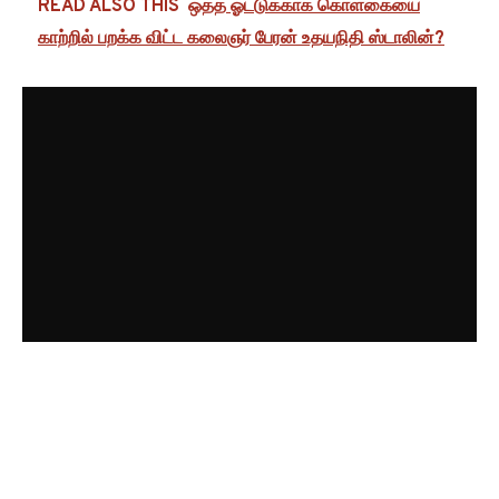
READ ALSO THIS
ஒத்த ஓட்டுக்காக கொள்கையை
காற்றில் பறக்க விட்ட கலைஞர் பேரன் உதயநிதி ஸ்டாலின்?