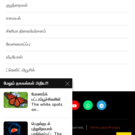
குழந்தைகள்
சமையல்
சினிமா திரைவிமர்சனம்
வேலைவாய்ப்பு
வீடியோஸ்
ட்ரெண்ட் மியூசிக்
மேலும் தகவல்கள் அறிய!!!
மோனார்க்
பட்டாம்பூச்சிகளின்
The white spots
on...
பெருங்குடல்
@
2026
Ariviyalpuram. All rights reserved. |
Terms and Privacy
புற்றுநோயால்
பாதிக்கப்பட்ட The