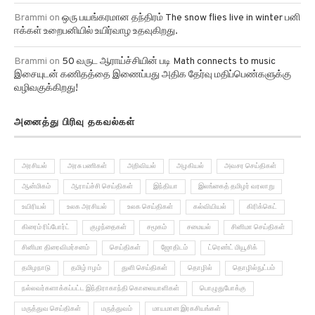
Brammi
on
ஒரு பயங்கரமான தந்திரம் The snow flies live in winter பனி
ஈக்கள் உறைபனியில் உயிர்வாழ உதவுகிறது.
Brammi
on
50 வருட ஆராய்ச்சியின் படி Math connects to music
இசையுடன் கணிதத்தை இணைப்பது அதிக தேர்வு மதிப்பெண்களுக்கு
வழிவகுக்கிறது!
அனைத்து பிரிவு தகவல்கள்
அரசியல்
அரசு பணிகள்
அறிவியல்
அழகியல்
அவசர செய்திகள்
ஆன்மிகம்
ஆராய்ச்சி செய்திகள்
இந்தியா
இலங்கைத் தமிழர் வரலாறு
உயிரியல்
உலக அரசியல்
உலக செய்திகள்
கல்வியியல்
கிரிக்கெட்
கிரைம் ரிப்போர்ட்
குழந்தைகள்
சமூகம்
சமையல்
சினிமா செய்திகள்
சினிமா திரைவிமர்சனம்
செய்திகள்
ஜோதிடம்
ட்ரெண்ட் மியூசிக்
தமிழநாடு
தமிழ் ஈழம்
துளி செய்திகள்
தொழில்
தொழில்நுட்பம்
நல்லவர்களாக்கப்பட்ட இந்திராகாந்தி கொலையாளிகள்
பொழுதுபோக்கு
மருத்துவ செய்திகள்
மருத்துவம்
மாயமான இரகசியங்கள்