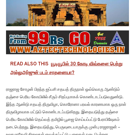
READ ALSO THIS
யூடியூபில் 30 கோடி விவ்களை பெற்று
அல்லுஅர்ஜுன் படம் சாதனையா?
ராஜராஜ சோழன் பிறந்த ஐப்பசி சதயத் திருநாள் ஒவ்வொரு ஆண்டும்
தஞ்சை பெரிய கோயிலில் சீரும் சிறப்புமாகக் கொண்டாடப்படுவதுண்டு.
இந்த ஆண்டு சதயத் திருவிழா, கொரோனா பரவல் காரணமாக ஒரு நாள்
திருவிழாவாக மட்டும் கொண்டாடப்படுகிறது. இதையடுத்து தஞ்சை
பெரிய கோயிலில் தெய்வத் தமிழில் பூஜை செய்யப்பட்டு பேராபிஷேகம்
நடைபெற்றது. இதையடுத்து, பெருவுடையாருக்கு முன்பு ராஜராஜன் –
உலகமாதேவி சிலைகள் வைக்கப்பட்டு பூஜைகள் நடைபெற்றன.