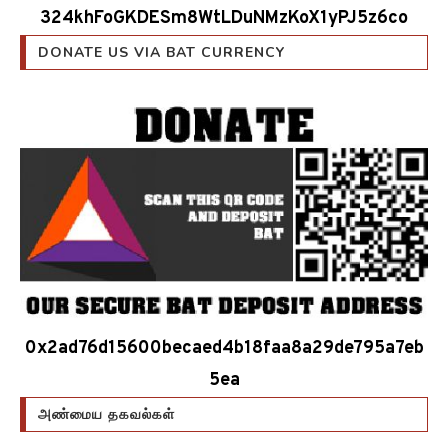
324khFoGKDESm8WtLDuNMzKoX1yPJ5z6co
DONATE US VIA BAT CURRENCY
0x2ad76d15600becaed4b18faa8a29de795a7eb
5ea
அண்மைய தகவல்கள்