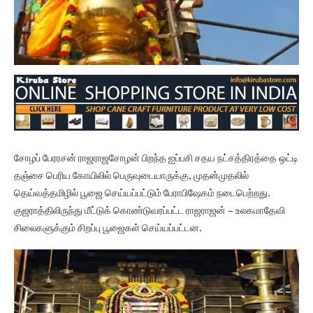
சோழப் பேரரசன் ராஜராஜசோழன் பிறந்த ஐப்பசி சதய நட்சத்திரத்தை ஒட்டி
தஞ்சை பெரிய கோயிலில் பெருவுடையாருக்கு, முதன்முதலில்
தெய்வத்தமிழில் பூஜை செய்யப்பட்டும் பேராபிஷேகம் நடைபெற்றது.
குஜராத்திலிருந்து மீட்டுக் கொண்டுவரப்பட்ட ராஜராஜன் – உலகமாதேவி
சிலைகளுக்கும் சிறப்பு பூஜைகள் செய்யப்பட்டன.