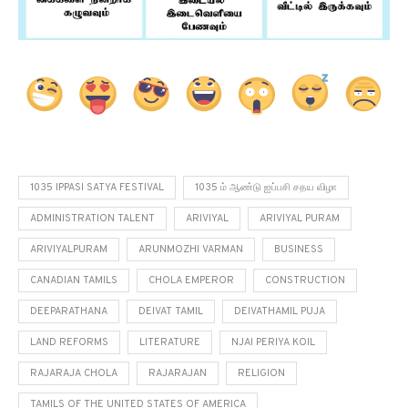
1035 IPPASI SATYA FESTIVAL
1035 ம் ஆண்டு ஐப்பசி சதய விழா
ADMINISTRATION TALENT
ARIVIYAL
ARIVIYAL PURAM
ARIVIYALPURAM
ARUNMOZHI VARMAN
BUSINESS
CANADIAN TAMILS
CHOLA EMPEROR
CONSTRUCTION
DEEPARATHANA
DEIVAT TAMIL
DEIVATHAMIL PUJA
LAND REFORMS
LITERATURE
NJAI PERIYA KOIL
RAJARAJA CHOLA
RAJARAJAN
RELIGION
TAMILS OF THE UNITED STATES OF AMERICA