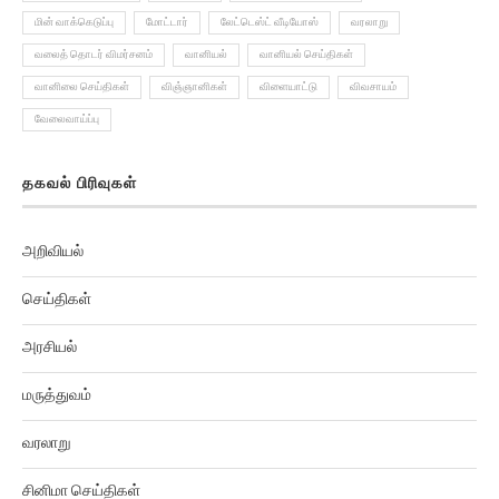
மின் வாக்கெடுப்பு
மோட்டார்
லேட்டெஸ்ட் வீடியோஸ்
வரலாறு
வலைத் தொடர் விமர்சனம்
வானியல்
வானியல் செய்திகள்
வானிலை செய்திகள்
விஞ்ஞானிகள்
விளையாட்டு
விவசாயம்
வேலைவாய்ப்பு
தகவல் பிரிவுகள்
அறிவியல்
செய்திகள்
அரசியல்
மருத்துவம்
வரலாறு
சினிமா செய்திகள்