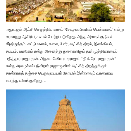
ராஜராஜன் ஆட்சி செலுத்திய காலம் ‘சோழ மரபினரின் பொற்காலம்’ என்று
வரலாற்று ஆசிரியர்களால் போற்றப்படுகிறது. அந்த அளவுக்கு நிலச்
சீர்திருத்தம், கட்டுமானம், கலை, போர், ஆட்சித் திறம், இலக்கியம்,
சமயம், வணிகம் என்று அனைத்து துறைகளிலும் தன் முத்திரையைப்
பதித்தார் ராஜராஜன். அதனாலேயே ராஜராஜன் “தி கிரேட் ராஜராஜன்”
என்று அழைக்கப்படுகிறார் ராஜராஜனின் ஆட்சித் திறத்துக்குச்
சான்றாகத் தஞ்சை பெருவுடையார் கோயில் இன்றளவும் வானளாவ
உயர்ந்து விளங்குகிறது…