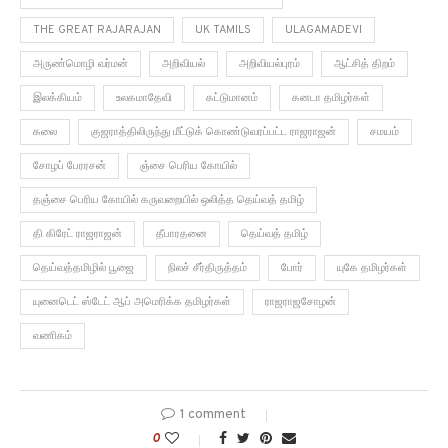
THE GREAT RAJARAJAN
UK TAMILS
ULAGAMADEVI
அருண்மொழி வர்மன்
அறிவியல்
அறிவியல்புரம்
ஆட்சித் திறம்
இலக்கியம்
உலகமாதேவி
கட்டுமானம்
கனடா தமிழர்கள்
கலை
குஜராத்திலிருந்து மீட்டுக் கொண்டுவரப்பட்ட ராஜராஜன்
சமயம்
சோழப் பேரரசன்
ஞ்சை பெரிய கோயில்
தஞ்சை பெரிய கோயில் கருவறையில் ஒலித்த தெய்வத் தமிழ்
தி கிரேட் ராஜராஜன்
தீபாரதனை
தெய்வத் தமிழ்
தெய்வத்தமிழில் பூஜை
நிலச் சீர்திருத்தம்
போர்
யுகே தமிழர்கள்
யுனைடெட் ஸ்டேட் ஆப் அமெரிக்க தமிழர்கள்
ராஜராஜசோழன்
வணிகம்
1 comment
0