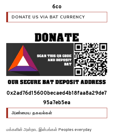
DONATE US VIA BITCOIN CURRENCY
324khFoGKDESm8WtLDuNMzKoX1yPJ5z
6co
DONATE US VIA BAT CURRENCY