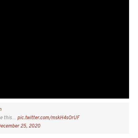
துவாங்கும் (தி)மு.க அழகிரி!!!
் மாநில காங்கிரஸ் இளைஞர் அணி சார்பாக வன்மையாக கண்டிக்கிறேன்”
.யுவராஜா நேற்று அறிவித்து இருந்தார். இந்த நிலையில்,
இந்திய நெட்டிசன்கள் ட்ரெண்ட் செய்து வருகின்றனர்.
சில பதிவுகள்.