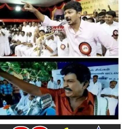
-வை கண்டித்து, திமுக-வின் உதயநிதி வாகனத்தை, தமிழ் மாநில காங்கிரஸ்
கியோர் தலைமையில் வழி மறித்து, தமிழ் மாநில காங்கிரஸ் கட்சியினர்