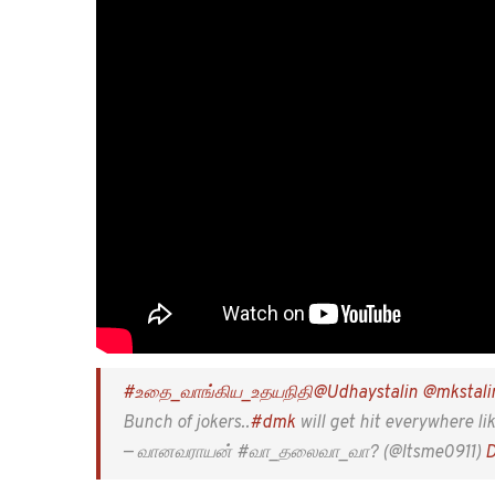
READ ALSO THIS
திமுக தலைவர் ஸ்டாலினை வெளுத்
மேலும் இது போன்ற அராஜக செயலில் ஈடுபடும் திமுக-வை தமிழ
என்று தமிழ் மாநில காங்கிரஸ் கட்சியின் இளைஞரணித் தலைவர் எம்
சமூகவலைத்தளமான டிவிட்டரில் #உதை
வாங்கிய
உதயநிதி என்று 
#உதைவாங்கியஉதயநிதி என்ற ஹேஷ்டேக்கில் நெட்டிசன்கள் இட்ட 