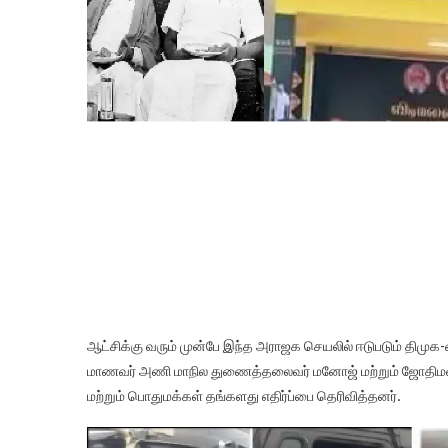
மேலும், அரசியல் கட்சிகள் தேர்தல் பரப்புரை சமயத்தில் இந்
அறிவுறுத்தியுள்ளது. ஆனால், நேற்று 24 -12 -2020 அத்தகை
வருகிறார் என்ற ஒரே காரணத்திற்காக, அவசர அவசரமாக யூனியன்
பெயரான “ஐயா ஜி கே மூப்பனார் அரங்கம்” என்ற பெயரை அழித்து 