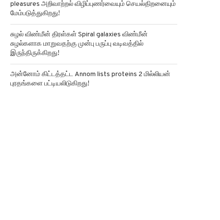
0x2ad76d15600becaed4b18faa8a29de7
95a7eb5ea
அண்மைய தகவல்கள்
மக்களின் அன்றாட இன்பங்கள் Peoples everyday
pleasures அறிவாற்றல் விழிப்புணர்வையும் செயல்திறனையும்
மேம்படுத்துகிறது!
சுழல் விண்மீன் திரள்கள் Spiral galaxies விண்மீன்
சுழல்களாக மாறுவதற்கு முன்பு பருப்பு வடிவத்தில்
இருந்திருக்கிறது!