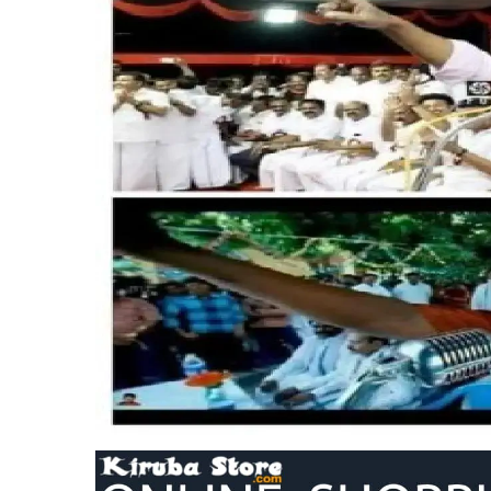
அரசியல்
அறிவியல்
இந்தியா
கிரைம் ரிப்போர்ட்
சமூகம்
உதை வாங்கிய உதயநிதி – மரண
writt