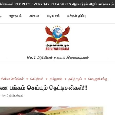
இன்பங்கள் PEOPLES EVERYDAY PLEASURES அறிவாற்றல் விழிப்புணர்வையும் செ
டு
ஜோதிடம்
சினிமா
வீடியோஸ்
மக்கள் தீர்ப்பு
No.1 அறிவியல் தகவல் இணையதளம்