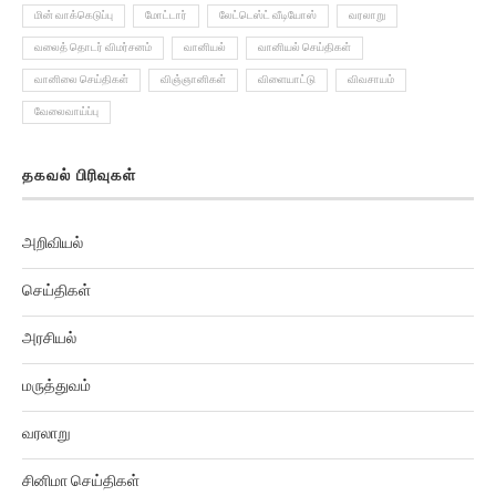
மின் வாக்கெடுப்பு
மோட்டார்
லேட்டெஸ்ட் வீடியோஸ்
வரலாறு
வலைத் தொடர் விமர்சனம்
வானியல்
வானியல் செய்திகள்
வானிலை செய்திகள்
விஞ்ஞானிகள்
விளையாட்டு
விவசாயம்
வேலைவாய்ப்பு
தகவல் பிரிவுகள்
அறிவியல்
செய்திகள்
அரசியல்
மருத்துவம்
வரலாறு
சினிமா செய்திகள்