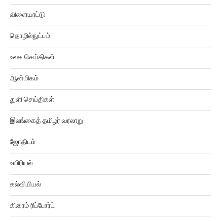
விளையாட்டு
தொழில்நுட்பம்
உலக செய்திகள்
ஆன்மிகம்
துளி செய்திகள்
இலங்கைத் தமிழர் வரலாறு
ஜோதிடம்
உயிரியல்
கல்வியியல்
கிரைம் ரிப்போர்ட்