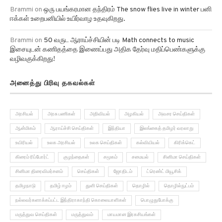
Brammi
on
ஒரு பயங்கரமான தந்திரம் The snow flies live in winter பனி
ஈக்கள் உறைபனியில் உயிர்வாழ உதவுகிறது.
Brammi
on
50 வருட ஆராய்ச்சியின் படி Math connects to music
இசையுடன் கணிதத்தை இணைப்பது அதிக தேர்வு மதிப்பெண்களுக்கு
வழிவகுக்கிறது!
அனைத்து பிரிவு தகவல்கள்
அரசியல்
அரசு பணிகள்
அறிவியல்
அழகியல்
அவசர செய்திகள்
ஆன்மிகம்
ஆராய்ச்சி செய்திகள்
இந்தியா
இலங்கைத் தமிழர் வரலாறு
உயிரியல்
உலக அரசியல்
உலக செய்திகள்
கல்வியியல்
கிரிக்கெட்
கிரைம் ரிப்போர்ட்
குழந்தைகள்
சமூகம்
சமையல்
சினிமா செய்திகள்
சினிமா திரைவிமர்சனம்
செய்திகள்
ஜோதிடம்
ட்ரெண்ட் மியூசிக்
தமிழநாடு
தமிழ் ஈழம்
துளி செய்திகள்
தொழில்
தொழில்நுட்பம்
நல்லவர்களாக்கப்பட்ட இந்திராகாந்தி கொலையாளிகள்
பொழுதுபோக்கு
மருத்துவ செய்திகள்
மருத்துவம்
மாயமான இரகசியங்கள்