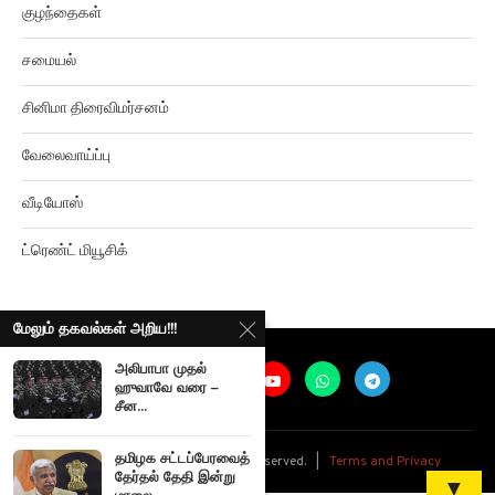
குழந்தைகள்
சமையல்
சினிமா திரைவிமர்சனம்
வேலைவாய்ப்பு
வீடியோஸ்
ட்ரெண்ட் மியூசிக்
மேலும் தகவல்கள் அறிய!!!
அலிபாபா முதல்
ஹுவாவே வரை –
சீன...
@
2026
Ariviyalpuram. All rights reserved. |
Terms and Privacy
தமிழக சட்டப்பேரவைத்
தேர்தல் தேதி இன்று
▼