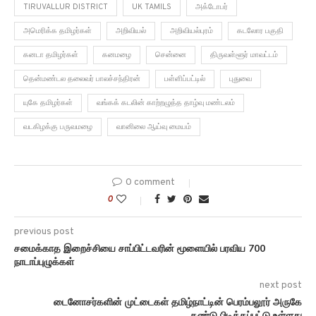
TIRUVALLUR DISTRICT
UK TAMILS
அக்டோபர்
அமெரிக்க தமிழர்கள்
அறிவியல்
அறிவியல்புரம்
கடலோர பகுதி
கனடா தமிழர்கள்
கனமழை
சென்னை
திருவள்ளூர் மாவட்டம்
தென்மண்டல தலைவர் பாலச்சந்திரன்
பள்ளிப்பட்டில்
புதுவை
யுகே தமிழர்கள்
வங்கக் கடலின் காற்றழுத்த தாழ்வு மண்டலம்
வடகிழக்கு பருவமழை
வானிலை ஆய்வு மையம்
0 comment
0
previous post
சமைக்காத இறைச்சியை சாப்பிட்டவரின் மூளையில் பரவிய 700
நாடாப்புழுக்கள்
next post
டைனோசர்களின் முட்டைகள் தமிழ்நாட்டின் பெரம்பலூர் அருகே
கண்டு பிடிக்கப்பட்டு உள்ளது