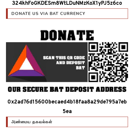
324khFoGKDESm8WtLDuNMzKoX1yPJ5z6co
DONATE US VIA BAT CURRENCY
0x2ad76d15600becaed4b18faa8a29de795a7eb
5ea
அண்மைய தகவல்கள்