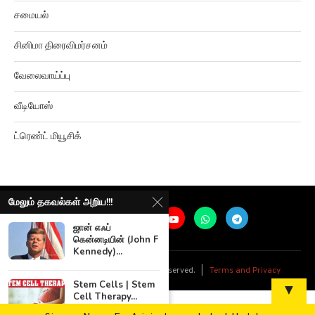
சமையல்
சினிமா திரைவிமர்சனம்
வேலைவாய்ப்பு
வீடியோஸ்
ட்ரெண்ட் மியூசிக்
மேலும் தகவல்கள் அறிய!!!
ஜான் எஃப்
கென்னடியின் (John F
Kennedy)...
@
2026
Ariviyalpuram. All rights reserved. |
Terms and Privacy
Stem Cells | Stem
▼
Cell Therapy...