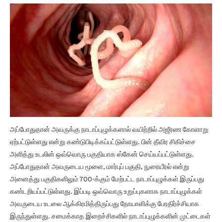
அப்போதுதான் அவருக்கு நாடாப்புழுக்களால் வயிற்றில் அஜீரண கோளாறு
ஏற்பட்டுள்ளது என்று கண்டுபிடிக்கப்பட்டுள்ளது. பின் தீவிர சிகிச்சை
அளித்து உடலின் ஒவ்வொரு பகுதியாக ஸ்கேன் செய்யப்பட்டுள்ளது.
அப்போதுதான் அவருடைய மூளை, மார்புப் பகுதி, நுரையீரல் என்று
அனைத்து பகுதிகளிலும் 700-க்கும் மேற்பட்ட நாடாப்புழுக்கள் இருப்பது
கண்டறியப்பட்டுள்ளது. இப்படி ஒவ்வொரு உறுப்புகளாக நாடாப்புழுக்கள்
அவருடைய உடலை ஆக்கிரமித்திருப்பது நோயாளிக்கு பேரதிர்ச்சியாக
இருந்துள்ளது. சமைக்காத இறைச்சிகளில் நாடாப்புழுக்களின் முட்டைகள்