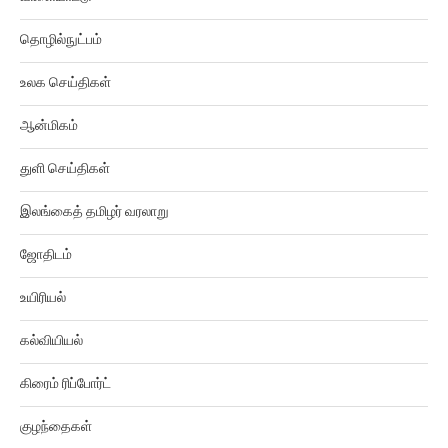
தொழில்நுட்பம்
உலக செய்திகள்
ஆன்மிகம்
துளி செய்திகள்
இலங்கைத் தமிழர் வரலாறு
ஜோதிடம்
உயிரியல்
கல்வியியல்
கிரைம் ரிப்போர்ட்
குழந்தைகள்