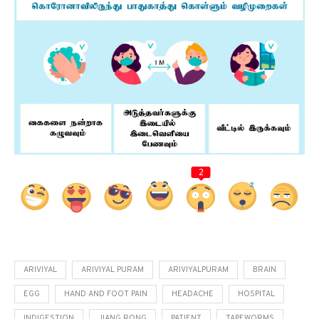
2
ARIVIYAL
ARIVIYAL PURAM
ARIVIYALPURAM
BRAIN
EGG
HAND AND FOOT PAIN
HEADACHE
HOSPITAL
INDIGESTION
JIANG RONG
PATIENT
TAPEWORMS