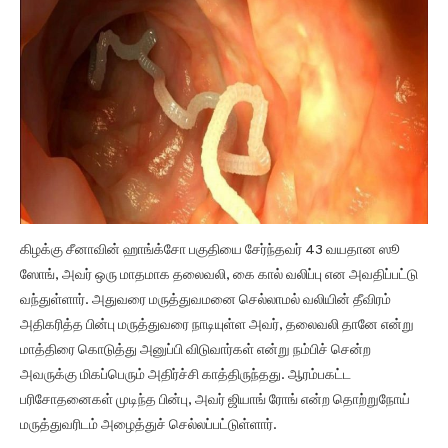
கிழக்கு சீனாவின் ஹாங்க்சோ பகுதியை சேர்ந்தவர் 43 வயதான ஸூ
ஸோங், அவர் ஒரு மாதமாக தலைவலி, கை கால் வலிப்பு என அவதிப்பட்டு
வந்துள்ளார். அதுவரை மருத்துவமனை செல்லாமல் வலியின் தீவிரம்
அதிகரித்த பின்பு மருத்துவரை நாடியுள்ள அவர், தலைவலி தானே என்று
மாத்திரை கொடுத்து அனுப்பி விடுவார்கள் என்று நம்பிச் சென்ற
அவருக்கு மிகப்பெரும் அதிர்ச்சி காத்திருந்தது. ஆரம்பகட்ட
பரிசோதனைகள் முடிந்த பின்பு, அவர் ஜியாங் ரோங் என்ற தொற்றுநோய்
மருத்துவரிடம் அழைத்துச் செல்லப்பட்டுள்ளார்.