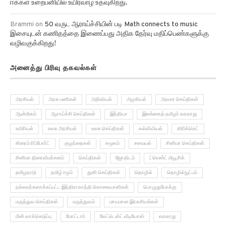
ஈக்கள் உறைபனியில் உயிர்வாழ உதவுகிறது.
Brammi
on
50 வருட ஆராய்ச்சியின் படி Math connects to music
இசையுடன் கணிதத்தை இணைப்பது அதிக தேர்வு மதிப்பெண்களுக்கு
வழிவகுக்கிறது!
அனைத்து பிரிவு தகவல்கள்
அரசியல்
அரசு பணிகள்
அறிவியல்
அழகியல்
அவசர செய்திகள்
ஆன்மிகம்
ஆராய்ச்சி செய்திகள்
இந்தியா
இலங்கைத் தமிழர் வரலாறு
உயிரியல்
உலக அரசியல்
உலக செய்திகள்
கல்வியியல்
கிரிக்கெட்
கிரைம் ரிப்போர்ட்
குழந்தைகள்
சமூகம்
சமையல்
சினிமா செய்திகள்
சினிமா திரைவிமர்சனம்
செய்திகள்
ஜோதிடம்
ட்ரெண்ட் மியூசிக்
தமிழநாடு
தமிழ் ஈழம்
துளி செய்திகள்
தொழில்
தொழில்நுட்பம்
நல்லவர்களாக்கப்பட்ட இந்திராகாந்தி கொலையாளிகள்
பொழுதுபோக்கு
மருத்துவ செய்திகள்
மருத்துவம்
மாயமான இரகசியங்கள்
மின் வாக்கெடுப்பு
மோட்டார்
லேட்டெஸ்ட் வீடியோஸ்
வரலாறு