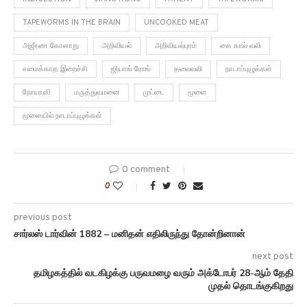
TAPEWORMS IN THE BRAIN
UNCOOKED MEAT
அஜீரண கோளாறு
அறிவியல்
அறிவியல்புரம்
கை கால் வலி
சமைக்காத இறைச்சி
ஜியாங் ரோங்
தலைவலி
நாடாப்புழுக்கள்
நோயாளி
மருத்துவமனை
முட்டை
மூளை
மூளையில் நாடாப்புழுக்கள்
0 comment
0
previous post
சார்லஸ் டார்வின் 1882 – மனிதன் எதிலிருந்து தோன்றினான்
next post
தமிழகத்தில் வடகிழக்கு பருவமழை வரும் அக்டோபர் 28-ஆம் தேதி
முதல் தொடங்குகிறது