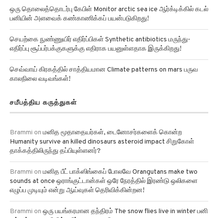
ஒரு தொலைத்தொடர்பு கேபிள் Monitor arctic sea ice ஆர்க்டிக்கில் கடல்
பனியின் அளவைக் கண்காணிக்கப் பயன்படுகிறது!
செயற்கை நுண்ணுயிர் எதிர்ப்பிகள் Synthetic antibiotics மருந்து-
எதிர்ப்பு சூப்பர்பக்குகளுக்கு எதிராக பயனுள்ளதாக இருக்கிறது!
செவ்வாய் கிரகத்தில் சாத்தியமான Climate patterns on mars பருவ
காலநிலை வடிவங்கள்!
சமீபத்திய கருத்துகள்
Brammi
on
மனித மூதாதையர்கள், டைனோசர்களைக் கொன்ற
Humanity survive an killed dinosaurs asteroid impact சிறுகோள்
தாக்கத்திலிருந்து தப்பியுள்ளனர்?
Brammi
on
மனித பீட் பாக்ஸிங்கைப் போலவே Orangutans make two
sounds at once ஒராங்குட்டான்கள் ஒரே நேரத்தில் இரண்டு ஒலிகளை
எழுப்ப முடியும் என்று ஆய்வுகள் தெரிவிக்கின்றன!
Brammi
on
ஒரு பயங்கரமான தந்திரம் The snow flies live in winter பனி