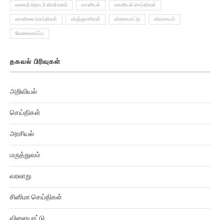
வலைத் தொடர் விமர்சனம்
வானியல்
வானியல் செய்திகள்
வானிலை செய்திகள்
விஞ்ஞானிகள்
விளையாட்டு
விவசாயம்
வேலைவாய்ப்பு
தகவல் பிரிவுகள்
அறிவியல்
செய்திகள்
அரசியல்
மருத்துவம்
வரலாறு
சினிமா செய்திகள்
விளையாட்டு