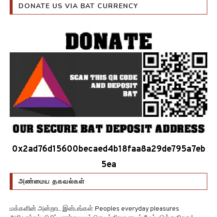
DONATE US VIA BAT CURRENCY
0x2ad76d15600becaed4b18faa8a29de795a7eb
5ea
அண்மைய தகவல்கள்
மக்களின் அன்றாட இன்பங்கள் Peoples everyday pleasures
அறிவாற்றல் விழிப்புணர்வையும் செயல்திறனையும் மேம்படுத்துகிறது!