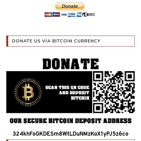
DONATE US VIA BITCOIN CURRENCY
324khFoGKDESm8WtLDuNMzKoX1yPJ5z6co