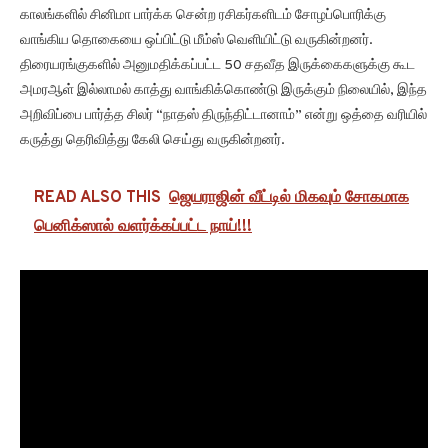
காலங்களில் சினிமா பார்க்க சென்ற ரசிகர்களிடம் சோழப்பொரிக்கு
வாங்கிய தொகையை ஒப்பிட்டு மீம்ஸ் வெளியிட்டு வருகின்றனர்.
திரையரங்குகளில் அனுமதிக்கப்பட்ட 50 சதவீத இருக்கைகளுக்கு கூட
அமரஆள் இல்லாமல் காத்து வாங்கிக்கொண்டு இருக்கும் நிலையில், இந்த
அறிவிப்பை பார்த்த சிலர் “நாதஸ் திருந்திட்டானாம்” என்று ஒத்தை வரியில்
கருத்து தெரிவித்து கேலி செய்து வருகின்றனர்.
READ ALSO THIS
ஜெயராஜின் வீட்டில் மிகவும் சோகமாக
பெனிக்ஸால் வளர்க்கப்பட்ட நாய்!!!