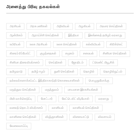
அனைத்து பிரிவு தகவல்கள்
அரசியல்
அரசு பணிகள்
அறிவியல்
அழகியல்
அவசர செய்திகள்
ஆன்மிகம்
ஆராய்ச்சி செய்திகள்
இந்தியா
இலங்கைத் தமிழர் வரலாறு
உயிரியல்
உலக அரசியல்
உலக செய்திகள்
கல்வியியல்
கிரிக்கெட்
கிரைம் ரிப்போர்ட்
குழந்தைகள்
சமூகம்
சமையல்
சினிமா செய்திகள்
சினிமா திரைவிமர்சனம்
செய்திகள்
ஜோதிடம்
ட்ரெண்ட் மியூசிக்
தமிழநாடு
தமிழ் ஈழம்
துளி செய்திகள்
தொழில்
தொழில்நுட்பம்
நல்லவர்களாக்கப்பட்ட இந்திராகாந்தி கொலையாளிகள்
பொழுதுபோக்கு
மருத்துவ செய்திகள்
மருத்துவம்
மாயமான இரகசியங்கள்
மின் வாக்கெடுப்பு
மோட்டார்
லேட்டெஸ்ட் வீடியோஸ்
வரலாறு
வலைத் தொடர் விமர்சனம்
வானியல்
வானியல் செய்திகள்
வானிலை செய்திகள்
விஞ்ஞானிகள்
விளையாட்டு
விவசாயம்
வேலைவாய்ப்பு