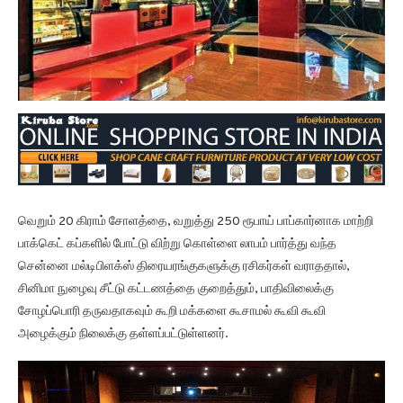
வெறும் 20 கிராம் சோளத்தை, வறுத்து 250 ரூபாய் பாப்கார்னாக மாற்றி
பாக்கெட் கப்களில் போட்டு விற்று கொள்ளை லாபம் பார்த்து வந்த
சென்னை மல்டிபிளக்ஸ் திரையரங்குகளுக்கு ரசிகர்கள் வராததால்,
சினிமா நுழைவு சீட்டு கட்டணத்தை குறைத்தும், பாதிவிலைக்கு
சோழப்பொரி தருவதாகவும் கூறி மக்களை கூசாமல் கூவி கூவி
அழைக்கும் நிலைக்கு தள்ளப்பட்டுள்ளனர்.