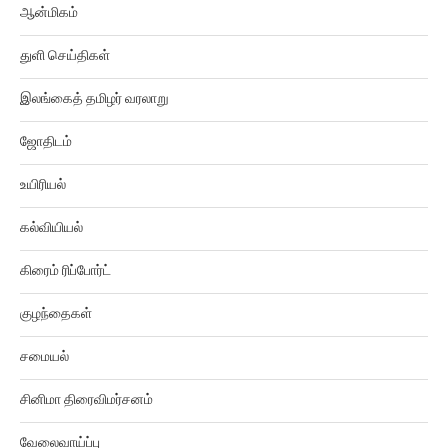
ஆன்மிகம்
துளி செய்திகள்
இலங்கைத் தமிழர் வரலாறு
ஜோதிடம்
உயிரியல்
கல்வியியல்
கிரைம் ரிப்போர்ட்
குழந்தைகள்
சமையல்
சினிமா திரைவிமர்சனம்
வேலைவாய்ப்பு