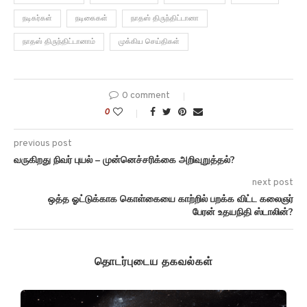
நடிகர்கள்
நடிகைகள்
நாதஸ் திருந்திட்டானா
நாதஸ் திருந்திட்டானாம்
முக்கிய செய்திகள்
0 comment
0
previous post
வருகிறது நிவர் புயல் – முன்னெச்சரிக்கை அறிவுறுத்தல்?
next post
ஒத்த ஓட்டுக்காக கொள்கையை காற்றில் பறக்க விட்ட கலைஞர்
பேரன் உதயநிதி ஸ்டாலின்?
தொடர்புடைய தகவல்கள்