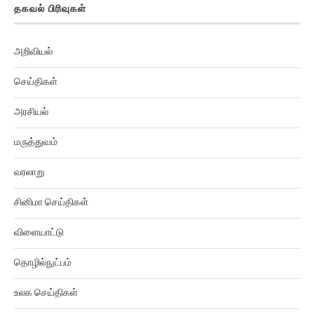
தகவல் பிரிவுகள்
அறிவியல்
செய்திகள்
அரசியல்
மருத்துவம்
வரலாறு
சினிமா செய்திகள்
விளையாட்டு
தொழில்நுட்பம்
உலக செய்திகள்