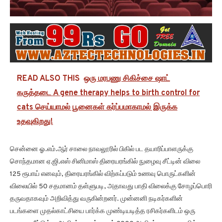
READ ALSO THIS
ஒரு மரபணு சிகிச்சை ஷாட்
கருத்தடை A gene therapy helps to birth control for
cats செய்யாமல் பூனைகள் கர்ப்பமாகாமல் இருக்க
உதவுகிறது!
சென்னை ஓ.எம்.ஆர் சாலை நாவலூரில் பிகில் பட தயாரிப்பாளருக்கு
சொந்தமான ஏ.ஜி.எஸ் சினிமாஸ் திரையரங்கில் நுழைவு சீட்டின் விலை
125 ரூபாய் எனவும், திரையரங்கில் விற்கப்படும் உணவு பொருட்களின்
விலையில் 50 சதமானம் தள்ளுபடி, அதாவது பாதி விலைக்கு சோழப்பொரி
தருவதாகவும் அறிவித்து வருகின்றனர். முன்னனி நடிகர்களின்
படங்களை முதல்காட்சியை பார்க்க முண்டியடித்த ரசிகர்களிடம் ஒரு