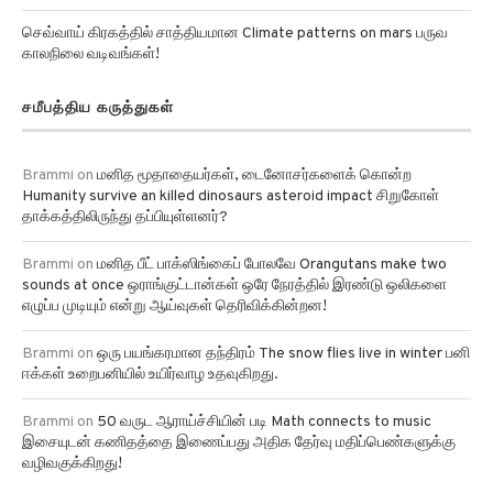
செவ்வாய் கிரகத்தில் சாத்தியமான Climate patterns on mars பருவ
காலநிலை வடிவங்கள்!
சமீபத்திய கருத்துகள்
Brammi
on
மனித மூதாதையர்கள், டைனோசர்களைக் கொன்ற
Humanity survive an killed dinosaurs asteroid impact சிறுகோள்
தாக்கத்திலிருந்து தப்பியுள்ளனர்?
Brammi
on
மனித பீட் பாக்ஸிங்கைப் போலவே Orangutans make two
sounds at once ஒராங்குட்டான்கள் ஒரே நேரத்தில் இரண்டு ஒலிகளை
எழுப்ப முடியும் என்று ஆய்வுகள் தெரிவிக்கின்றன!
Brammi
on
ஒரு பயங்கரமான தந்திரம் The snow flies live in winter பனி
ஈக்கள் உறைபனியில் உயிர்வாழ உதவுகிறது.
Brammi
on
50 வருட ஆராய்ச்சியின் படி Math connects to music
இசையுடன் கணிதத்தை இணைப்பது அதிக தேர்வு மதிப்பெண்களுக்கு
வழிவகுக்கிறது!