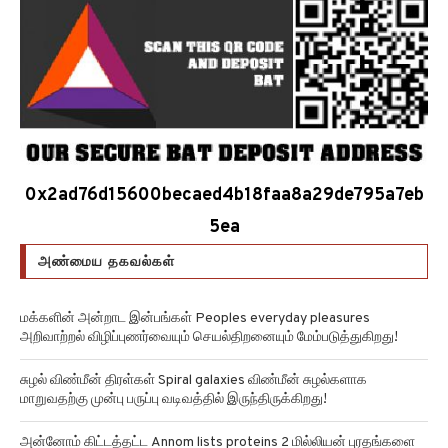
0x2ad76d15600becaed4b18faa8a29de795a7eb
5ea
அண்மைய தகவல்கள்
மக்களின் அன்றாட இன்பங்கள் Peoples everyday pleasures
அறிவாற்றல் விழிப்புணர்வையும் செயல்திறனையும் மேம்படுத்துகிறது!
சுழல் விண்மீன் திரள்கள் Spiral galaxies விண்மீன் சுழல்களாக
மாறுவதற்கு முன்பு பருப்பு வடிவத்தில் இருந்திருக்கிறது!
அன்னோம் கிட்டத்தட்ட Annom lists proteins 2 மில்லியன் புரதங்களை