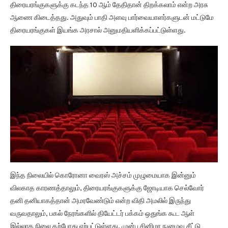
திரையரங்குகளுக்கு கடந்த 10 ஆம் தேதிதான் திறக்கலாம் என்ற அரசு
ஆணை கிடைத்தது. அதுவும் பாதி அளவு பார்வையாளர்களுடன் மட்டுமே
திரையரங்குகள் இயங்க அரசால் அனுமதியளிக்கப்பட்டுள்ளது.
இந்த நிலையில் கொரோனா வைரஸ் அச்சம் முழுமையாக இன்னும்
விலகாத காரணத்தாலும், திரையரங்குகளுக்கு ஜோடியாக செல்வோர்
தனி தனியாகத்தான் அமரவேண்டும் என்ற விதி அமலில் இருந்து
வருவதாலும், பகல் நேரங்களில் தியேட்டர் பக்கம் ஒதுங்க கூட ஆள்
இல்லாத நிலை தற்போது ஏற்பட்டுள்ளது. முன்பு சினிமா நுழைவு சீட்டு