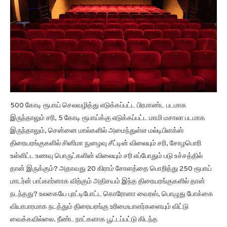
500 கோடி ரூபாய் செலவழித்து எடுக்கப்பட்ட பிரமாண்ட படமாக
இருந்தாலும் சரி, 5 கோடி ரூபாய்க்கு எடுக்கப்பட்ட மாமி மசாலா படமாக
இருந்தாலும், சென்னை மால்களில் அமைந்துள்ள மல்டிபிளக்ஸ்
திரையரங்குகளில் சினிமா நுழைவு சீட்டின் விலையும் சரி, சோழபொரி
உள்ளிட்ட உணவு பொருட்களின் விலையும் சரி எப்போதும் படு உச்சத்தில்
தான் இருக்கும்? அதாவது 20 கிராம் சோளத்தை பொறித்து 250 ரூபாய்
மாடர்ன் பாப்கார்னாக விற்கும் அதிசயம் இந்த திரையரங்குகளில் தான்
நடந்தது? உலகையே புரட்டிபோட்ட கொரோனா வைரஸ், பொழுது போக்கை
வியாபாரமாக நடத்தும் திரையரங்கு உரிமையாளர்களையும் விட்டு
வைக்கவில்லை. நீண்ட நாட்களாக பூட்டப்பட்டு கிடந்த