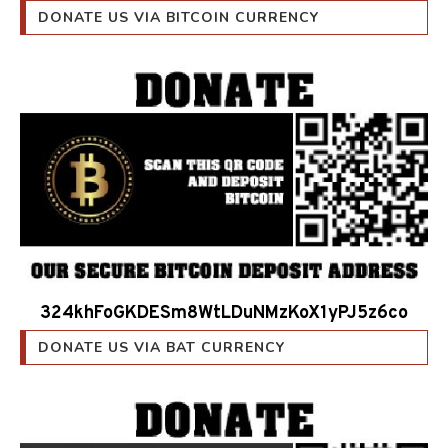
DONATE US VIA BITCOIN CURRENCY
324khFoGKDESm8WtLDuNMzKoX1yPJ5z6co
DONATE US VIA BAT CURRENCY