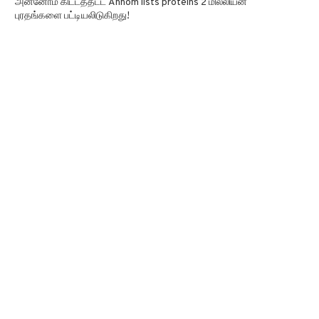
அன்னோம் கிட்டத்தட்ட Annom lists proteins 2 மில்லியன்
புரதங்களை பட்டியலிடுகிறது!