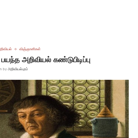
றிவியல்
விஞ்ஞானிகள்
பயந்த அறிவியல் கண்டுபிடிப்பு
en by
அறிவியல்புரம்