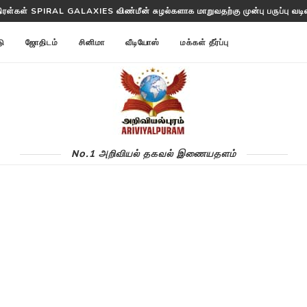
த்தட்ட ANNOM LISTS PROTEINS 2 மில்லியன் புரதங்களை பட்டியலிடுகிறது!
டு
ஜோதிடம்
சினிமா
வீடியோஸ்
மக்கள் தீர்ப்பு
No.1 அறிவியல் தகவல் இணையதளம்