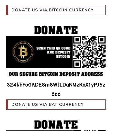
DONATE US VIA BITCOIN CURRENCY
324khFoGKDESm8WtLDuNMzKoX1yPJ5z
6co
DONATE US VIA BAT CURRENCY