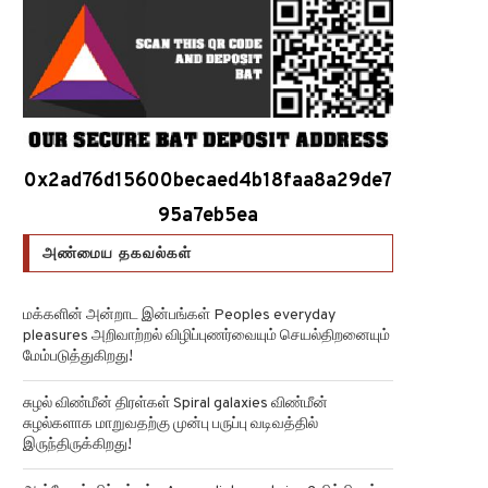
0x2ad76d15600becaed4b18faa8a29de7
95a7eb5ea
அண்மைய தகவல்கள்
மக்களின் அன்றாட இன்பங்கள் Peoples everyday
pleasures அறிவாற்றல் விழிப்புணர்வையும் செயல்திறனையும்
மேம்படுத்துகிறது!
சுழல் விண்மீன் திரள்கள் Spiral galaxies விண்மீன்
சுழல்களாக மாறுவதற்கு முன்பு பருப்பு வடிவத்தில்
இருந்திருக்கிறது!