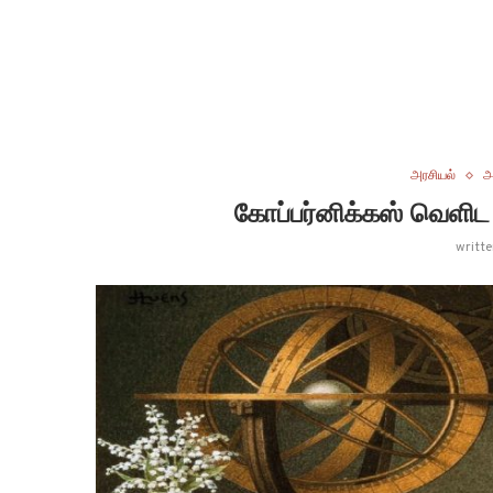
அரசியல்
அ
கோப்பர்னிக்கஸ் வெளிட 
writt