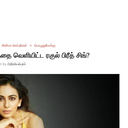
சினிமா செய்திகள்
பொழுதுபோக்கு
்தை வெளியிட்ட ரகுல் பிரீத் சிங்?
en by
அறிவியல்புரம்