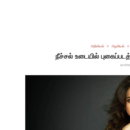
அறிவியல்
அழகியல்
நீச்சல் உடையில் புகைப்படத
writt