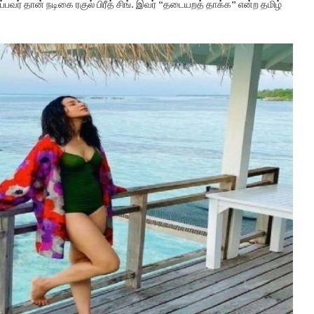
ர் தான் நடிகை ரகுல் பிரீத் சிங். இவர் “தடையறத் தாக்க” என்ற தமிழ்