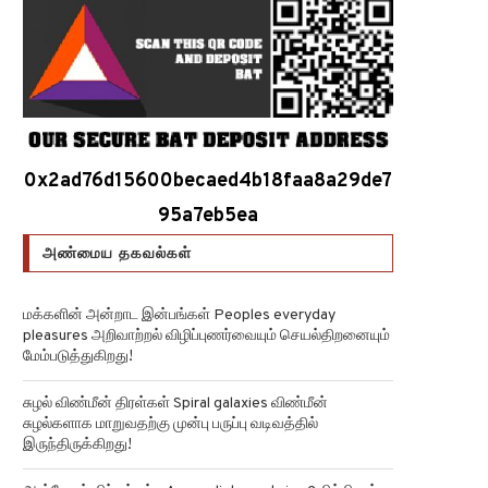
0x2ad76d15600becaed4b18faa8a29de7
95a7eb5ea
அண்மைய தகவல்கள்
மக்களின் அன்றாட இன்பங்கள் Peoples everyday
pleasures அறிவாற்றல் விழிப்புணர்வையும் செயல்திறனையும்
மேம்படுத்துகிறது!
சுழல் விண்மீன் திரள்கள் Spiral galaxies விண்மீன்
சுழல்களாக மாறுவதற்கு முன்பு பருப்பு வடிவத்தில்
இருந்திருக்கிறது!