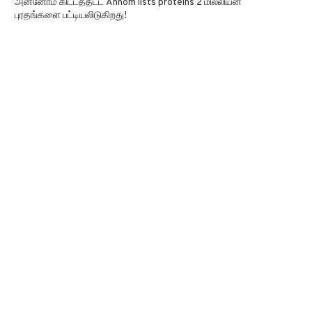
அன்னோம் கிட்டத்தட்ட Annom lists proteins 2 மில்லியன்
புரதங்களை பட்டியலிடுகிறது!