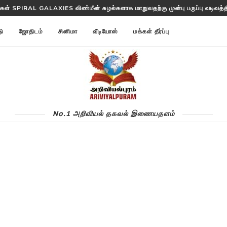
்ட ANNOM LISTS PROTEINS 2 மில்லியன் புரதங்களை பட்டியலிடுகிறது!
டு
ஜோதிடம்
சினிமா
வீடியோஸ்
மக்கள் தீர்ப்பு
No.1 அறிவியல் தகவல் இணையதளம்