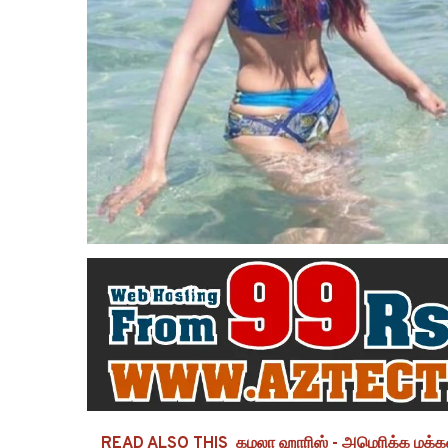
READ ALSO THIS
கமலா ஹாரிஸ் - அமெரிக்க மக்கள