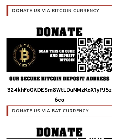
DONATE US VIA BITCOIN CURRENCY
324khFoGKDESm8WtLDuNMzKoX1yPJ5z
6co
DONATE US VIA BAT CURRENCY