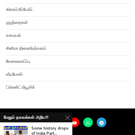
கிரைம் ரிப்போர்ட்
குழந்தைகள்
சமையல்
சினிமா திரைவிமர்சனம்
வேலைவாய்ப்பு
வீடியோஸ்
ட்ரெண்ட் மியூசிக்
மேலும் தகவல்கள் அறிய!!!
Some history drops
of India Part...