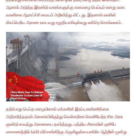
தற்போது சீனாவை காப்பாற்ற உள்ள ஒரே தீர்வு மழை நிற்க வேண்டும்.
ஆனால் அடுத்த இரண்டு வாரங்களுக்கு கனமழை பெய்யும் எனறு உலக
வானிலை ஆராய்ச்சி மையம் அறிவித்து விட்டது. இதனால் உலகின்
மிகப்பெரிய அணை உடைவது உறுதியாகியுள்ளது என்றெ சொல்லலாம்.
தற்பொது பெய்த மழையினால் மக்களின் இறப்பு எண்ணிக்கை
அதிகரித்ததால் அணையிலிருந்து வெள்ளநீரை வெளியேற்ற சீன அரசு
குண்டு வைத்து அணையை தகர்த்தது. மத்திய சீனாவின் ஹூபே
மாகாணத்தில் (ஏபி) யிச்சாங்கிற்கு அருகிலுள்ள யாங்சே ஆற்றின் மூன்று