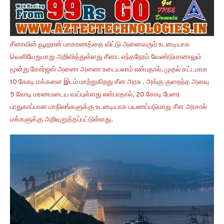
சீனாவின் வூஹான் மாகாணத்தை விட்டு அனைவரும் உடனடியாக
வெளியேறுமாறு அறிவித்துள்ளது சீனா. எந்தநேரம் வேண்டுமானாலும்
மூன்று கோர்ஜஸ் அணை அணை உடையலாம் என்பதால், முதல் கட்டமாக
10 கோடி மக்களை இடம் மாற்றுகிறது சீன அரசு . அங்கு குறைந்த அளவு
5 கோடி மரணமடைய வய்புள்ளது என்பாதால், 20 கோடி பேரை
பாதுகாப்பான மாநிலங்களுக்கு உடனடியாக பயணப்படுமாறு சீன அரசால்
மக்களுக்கு அறிவுறுத்தப்பட்டுள்ளது.