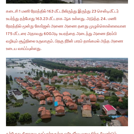
கடைசி 1 மணி நேரத்தில் 163 மீட்டரிலிருந்து இருந்து 23 சென்டிமீட்டர்
உயர்ந்து தற்போது 163.23 மீட்டராக ஆக உள்ளது. அடுத்த 24. மணி
நேரத்தில் மூன்று கோர்ஜஸ் அணை அணை தனது முழுக்கொள்ளளவான
175 மீட்டரை அதாவது 600அடி உயரத்தை அடைந்து அணை நிரம்பி
வழியும் சூழ்நிலை உருவாகும். பிறகு நீரின் பாரம் தாங்கமல் அந்த அணை
உடைய வாய்ப்புள்ளது.