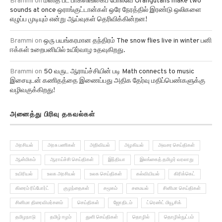
Brammi
on
மனித பீட் பாக்ஸிங்கைப் போலவே Orangutans make two
sounds at once ஒராங்குட்டான்கள் ஒரே நேரத்தில் இரண்டு ஒலிகளை
எழுப்ப முடியும் என்று ஆய்வுகள் தெரிவிக்கின்றன!
Brammi
on
ஒரு பயங்கரமான தந்திரம் The snow flies live in winter பனி
ஈக்கள் உறைபனியில் உயிர்வாழ உதவுகிறது.
Brammi
on
50 வருட ஆராய்ச்சியின் படி Math connects to music
இசையுடன் கணிதத்தை இணைப்பது அதிக தேர்வு மதிப்பெண்களுக்கு
வழிவகுக்கிறது!
அனைத்து பிரிவு தகவல்கள்
அரசியல்
அரசு பணிகள்
அறிவியல்
அழகியல்
அவசர செய்திகள்
ஆன்மிகம்
ஆராய்ச்சி செய்திகள்
இந்தியா
இலங்கைத் தமிழர் வரலாறு
உயிரியல்
உலக அரசியல்
உலக செய்திகள்
கல்வியியல்
கிரிக்கெட்
கிரைம் ரிப்போர்ட்
குழந்தைகள்
சமூகம்
சமையல்
சினிமா செய்திகள்
சினிமா திரைவிமர்சனம்
செய்திகள்
ஜோதிடம்
ட்ரெண்ட் மியூசிக்
தமிழநாடு
தமிழ் ஈழம்
துளி செய்திகள்
தொழில்
தொழில்நுட்பம்