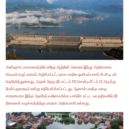
அன்ஹுய் மாகாணத்தில் சுஹே ஆற்றின் அணை இந்று அதிகாலை
வெடிபொருட்களால் அழிக்கப்பட்டதாக மாநில ஒளிபரப்பாளர் சி.சி.டி.வி
தெரிவித்துள்ளது, அதன் பிறகு நீர் மட்டம் 70 சென்டிமீட்டர் (2 அடிக்கு
மேல்) குறையும் என்று எதிர்பார்க்கப்பட்டது. ஆனால் பலத்த மழை
காரணமாக இந்த ஆண்டு வலிமைமிக்க யாங்சே உட்பட பல நதிகளில் நீர்
நிலைகள் வழக்கத்திற்கு மாறாக அதிகமாகி உள்ளது.