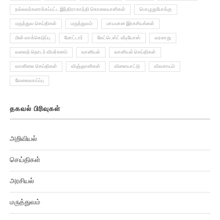
நல்லவர்களாக்கப்பட்ட இந்திராகாந்தி கொலையாளிகள்
பொழுதுபோக்கு
மருத்துவ செய்திகள்
மருத்துவம்
மாயமான இரகசியங்கள்
மின் வாக்கெடுப்பு
மோட்டார்
லேட்டெஸ்ட் வீடியோஸ்
வரலாறு
வலைத் தொடர் விமர்சனம்
வானியல்
வானியல் செய்திகள்
வானிலை செய்திகள்
விஞ்ஞானிகள்
விளையாட்டு
விவசாயம்
வேலைவாய்ப்பு
தகவல் பிரிவுகள்
அறிவியல்
செய்திகள்
அரசியல்
மருத்துவம்