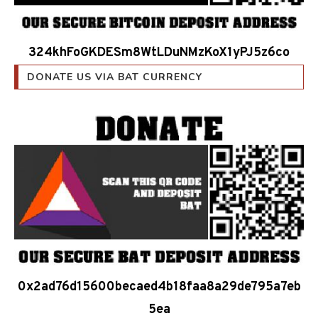
324khFoGKDESm8WtLDuNMzKoX1yPJ5z6co
DONATE US VIA BAT CURRENCY
0x2ad76d15600becaed4b18faa8a29de795a7eb
5ea