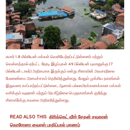
சுமார் 1.8 மில்லியன் மக்கள் வெளியேற்றப்பட்டுள்ளனர் மற்றும்
வெள்ளத்தால் ஏற்பட்ட நேரடி இழப்புகள் 49 பில்லியன் யுவானுக்கு (7
பில்லியன் டாலர்) அதிகமாக இருக்கும் என்று சீனாவின் அவசரநிலை
மேலாண்மை அமைச்சகம் தெரிவித்துள்ளது. மேலும் முக்கிய நகரங்கள்
இதுவரை காப்பாற்றப்பட்டுள்ளன, ஆனால் பல்லாயிரக்கணக்கான மக்கள்
வசிக்கும் வுஹான் மற்றும் பிற கீழ்நிலை பெருநகரங்கள் குறித்து
சீனாவிர்க்கு கவலை அதிகரித்துள்ளது.
READ ALSO THIS
கிரிக்கெட் வீரர் சேதன் சவுகான்
கொரோனா வைரஸ் பாதிப்பால் மரணம்