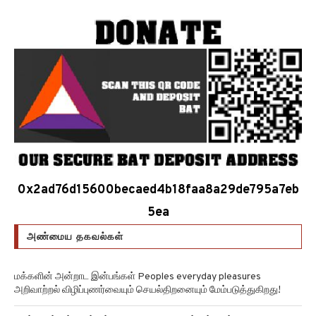
0x2ad76d15600becaed4b18faa8a29de795a7eb
5ea
அண்மைய தகவல்கள்
மக்களின் அன்றாட இன்பங்கள் Peoples everyday pleasures
அறிவாற்றல் விழிப்புணர்வையும் செயல்திறனையும் மேம்படுத்துகிறது!
சுழல் விண்மீன் திரள்கள் Spiral galaxies விண்மீன் சுழல்களாக