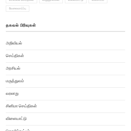
வேலைவாய்ப்பு
தகவல் பிரிவுகள்
அறிவியல்
செய்திகள்
அரசியல்
மருத்துவம்
வரலாறு
சினிமா செய்திகள்
விளையாட்டு
தொழில்நுட்பம்