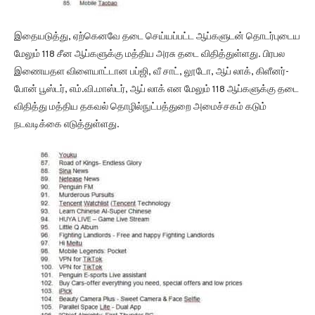
இதையடுத்து, ஏற்கெனவே தடை செய்யப்பட்ட ஆப்களுடன் தொடர்புடைய
மேலும் 118 சீன ஆப்களுக்கு மத்திய அரசு தடை விதித்துள்ளது. பிரபல
இணையதள விளையாட்டான பப்ஜி, வீ சாட், லூடோ, ஆப் லாக், கிளீனர்-
போன் பூஸ்டர், எம்.வி.மாஸ்டர், ஆப் லாக் என மேலும் 118 ஆப்களுக்கு தடை
விதித்து மத்திய தகவல் தொழில்நுட்பத்துறை அமைச்சகம் கடும்
நடவடிக்கை எடுத்துள்ளது.