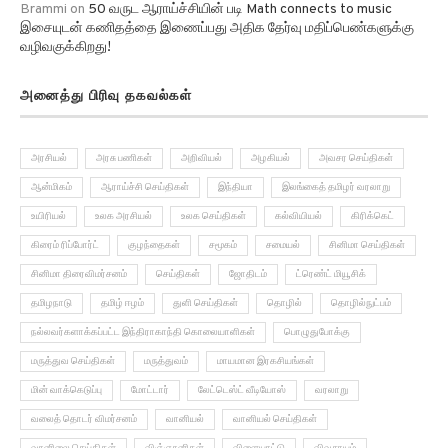
Brammi
on
50 வருட ஆராய்ச்சியின் படி Math connects to music
இசையுடன் கணிதத்தை இணைப்பது அதிக தேர்வு மதிப்பெண்களுக்கு
வழிவகுக்கிறது!
அனைத்து பிரிவு தகவல்கள்
அரசியல்
அரசு பணிகள்
அறிவியல்
அழகியல்
அவசர செய்திகள்
ஆன்மிகம்
ஆராய்ச்சி செய்திகள்
இந்தியா
இலங்கைத் தமிழர் வரலாறு
உயிரியல்
உலக அரசியல்
உலக செய்திகள்
கல்வியியல்
கிரிக்கெட்
கிரைம் ரிப்போர்ட்
குழந்தைகள்
சமூகம்
சமையல்
சினிமா செய்திகள்
சினிமா திரைவிமர்சனம்
செய்திகள்
ஜோதிடம்
ட்ரெண்ட் மியூசிக்
தமிழநாடு
தமிழ் ஈழம்
துளி செய்திகள்
தொழில்
தொழில்நுட்பம்
நல்லவர்களாக்கப்பட்ட இந்திராகாந்தி கொலையாளிகள்
பொழுதுபோக்கு
மருத்துவ செய்திகள்
மருத்துவம்
மாயமான இரகசியங்கள்
மின் வாக்கெடுப்பு
மோட்டார்
லேட்டெஸ்ட் வீடியோஸ்
வரலாறு
வலைத் தொடர் விமர்சனம்
வானியல்
வானியல் செய்திகள்
வானிலை செய்திகள்
விஞ்ஞானிகள்
விளையாட்டு
விவசாயம்