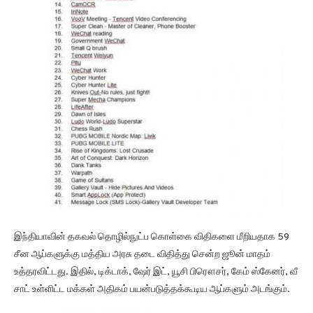
இந்தியாவின் தகவல் தொழில்நுட்ப கொள்கை விதிகளை மீறியதாக 59
சீன ஆப்களுக்கு மத்திய அரசு தடை விதித்து சென்ற ஜூன் மாதம்
உத்தரவிட்டது. இதில், டிக்டாக், ஷேர் இட், யூசி பிரௌசர், கேம் ஸ்கேனர், வீ
சாட் உள்ளிட்ட மக்கள் அதிகம் பயன்படுத்தக்கூடிய ஆப்களும் அடங்கும்.