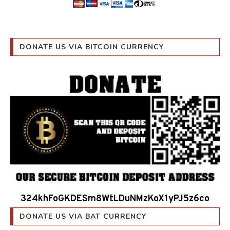
DONATE US VIA BITCOIN CURRENCY
324khFoGKDESm8WtLDuNMzKoX1yPJ5z6co
DONATE US VIA BAT CURRENCY