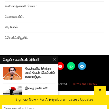
சினிமா திரைவிமர்சனம்
வேலைவாய்ப்பு
வீடியோஸ்
ட்ரெண்ட் மியூசிக்
மேலும் தகவல்கள் அறிய!!!
பெயர்களில் இருந்து
சாதி பெயர் நீக்கப்படும்
மகாராஷ்டிர...
@
2026
Ariviyalpuram. All rights reserved. |
Terms and Privacy
இல்லற ரகசியம்!!!
▼
Sign-up Now - For Ariviyalpuram Latest Updates
நாய் குட்டிகளுக்காக